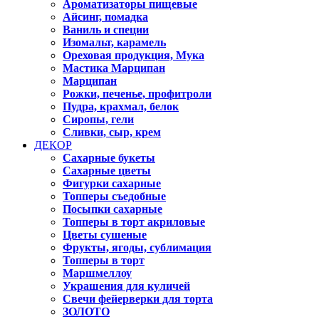
Ароматизаторы пищевые
Айсинг, помадка
Ваниль и специи
Изомальт, карамель
Ореховая продукция, Мука
Мастика Марципан
Марципан
Рожки, печенье, профитроли
Пудра, крахмал, белок
Сиропы, гели
Сливки, сыр, крем
ДЕКОР
Сахарные букеты
Сахарные цветы
Фигурки сахарные
Топперы съедобные
Посыпки сахарные
Топперы в торт акриловые
Цветы сушеные
Фрукты, ягоды, сублимация
Топперы в торт
Маршмеллоу
Украшения для куличей
Свечи фейерверки для торта
ЗОЛОТО