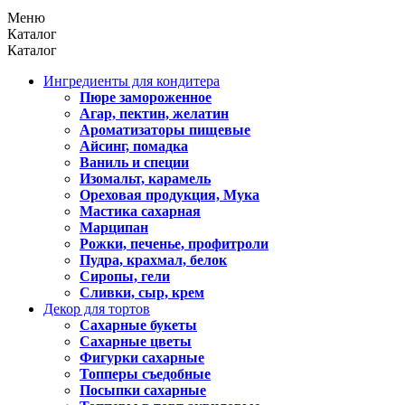
Меню
Каталог
Каталог
Ингредиенты для кондитера
Пюре замороженное
Агар, пектин, желатин
Ароматизаторы пищевые
Айсинг, помадка
Ваниль и специи
Изомальт, карамель
Ореховая продукция, Мука
Мастика сахарная
Марципан
Рожки, печенье, профитроли
Пудра, крахмал, белок
Сиропы, гели
Сливки, сыр, крем
Декор для тортов
Сахарные букеты
Сахарные цветы
Фигурки сахарные
Топперы съедобные
Посыпки сахарные