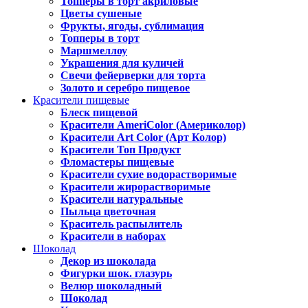
Топперы в торт акриловые
Цветы сушеные
Фрукты, ягоды, сублимация
Топперы в торт
Маршмеллоу
Украшения для куличей
Свечи фейерверки для торта
Золото и серебро пищевое
Красители пищевые
Блеск пищевой
Красители AmeriColor (Америколор)
Красители Art Color (Арт Колор)
Красители Топ Продукт
Фломастеры пищевые
Красители сухие водорастворимые
Красители жирорастворимые
Красители натуральные
Пыльца цветочная
Краситель распылитель
Красители в наборах
Шоколад
Декор из шоколада
Фигурки шок. глазурь
Велюр шоколадный
Шоколад