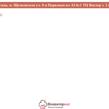
сква, м. Щелковская ул. 9-я Парковая вл. 61Ас1 ТЦ Вектор э. 2 
ru