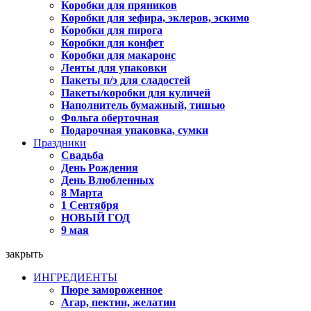
Коробки для пряников
Коробки для зефира, эклеров, эскимо
Коробки для пирога
Коробки для конфет
Коробки для макаронс
Ленты для упаковки
Пакеты п/э для сладостей
Пакеты/коробки для куличей
Наполнитель бумажный, тишью
Фольга оберточная
Подарочная упаковка, сумки
Праздники
Свадьба
День Рождения
День Влюбленных
8 Марта
1 Сентября
НОВЫЙ ГОД
9 мая
закрыть
ИНГРЕДИЕНТЫ
Пюре замороженное
Агар, пектин, желатин