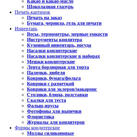
Какао и какао-масло
Шоколадная глазурь
Печать картинок
Печать на заказ
Бумага, чернила, гель для печати
Инвентарь
Весы, термометры, мерные емкости
Инструменты кондитера
Кухонный инвентарь, посуда
Насадки кондитерские
Насадки кондитерские в наборах
Мешки кондитерские
Лента бордюрная для торта
Палочки, дюбеля
Коврики, бумага/фольга
Коврики с разметкой
Коврики для эклеров/макаронс
Столики, блюда, подставки
Скалки для теста
Фальш-ярусы
Фотофоны для выпечки
Флористика
Журналы для кондитеров
Формы кондитерские
Молды силиконовые