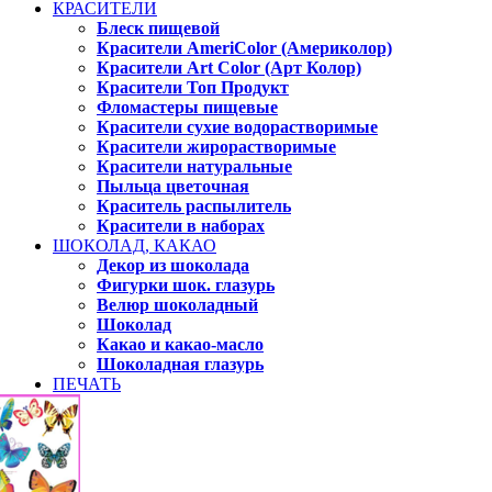
КРАСИТЕЛИ
Блеск пищевой
Красители AmeriColor (Америколор)
Красители Art Color (Арт Колор)
Красители Топ Продукт
Фломастеры пищевые
Красители сухие водорастворимые
Красители жирорастворимые
Красители натуральные
Пыльца цветочная
Краситель распылитель
Красители в наборах
ШОКОЛАД, КАКАО
Декор из шоколада
Фигурки шок. глазурь
Велюр шоколадный
Шоколад
Какао и какао-масло
Шоколадная глазурь
ПЕЧАТЬ