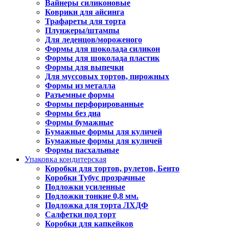
Вайнеры силиконовые
Коврики для айсинга
Трафареты для торта
Плунжеры/штампы
Для леденцов/мороженого
Формы для шоколада силикон
Формы для шоколада пластик
Формы для выпечки
Для муссовых тортов, пирожных
Формы из металла
Разъемные формы
Формы перфорированные
Формы без дна
Формы бумажные
Бумажные формы для куличей
Бумажные формы для куличей
Формы пасхальные
Упаковка кондитерская
Коробки для тортов, рулетов, Бенто
Коробки Тубус прозрачные
Подложки усиленные
Подложки тонкие 0,8 мм.
Подложка для торта ЛХДФ
Салфетки под торт
Коробки для капкейков