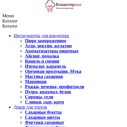
Меню
Каталог
Каталог
Ингредиенты для кондитера
Пюре замороженное
Агар, пектин, желатин
Ароматизаторы пищевые
Айсинг, помадка
Ваниль и специи
Изомальт, карамель
Ореховая продукция, Мука
Мастика сахарная
Марципан
Рожки, печенье, профитроли
Пудра, крахмал, белок
Сиропы, гели
Сливки, сыр, крем
Декор для тортов
Сахарные букеты
Сахарные цветы
Фигурки сахарные