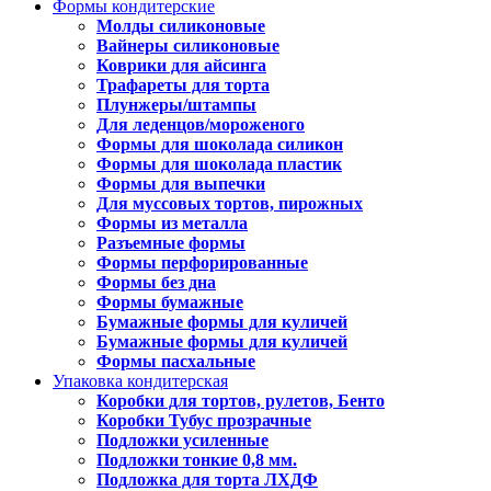
Формы кондитерские
Молды силиконовые
Вайнеры силиконовые
Коврики для айсинга
Трафареты для торта
Плунжеры/штампы
Для леденцов/мороженого
Формы для шоколада силикон
Формы для шоколада пластик
Формы для выпечки
Для муссовых тортов, пирожных
Формы из металла
Разъемные формы
Формы перфорированные
Формы без дна
Формы бумажные
Бумажные формы для куличей
Бумажные формы для куличей
Формы пасхальные
Упаковка кондитерская
Коробки для тортов, рулетов, Бенто
Коробки Тубус прозрачные
Подложки усиленные
Подложки тонкие 0,8 мм.
Подложка для торта ЛХДФ