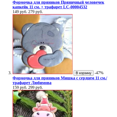
Формочка для пряников Пряничный человечек
капкейк 11 см. + трафарет LC-00004532
149 руб.
279 руб.
-47%
В корзину
Формочка для пряников Мишка с сердцем 11 см./
трафарет Любимова
159 руб.
299 руб.