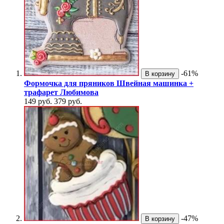
-61%
В корзину
Формочка для пряников Швейная машинка +
трафарет Любимова
149 руб.
379 руб.
-47%
В корзину