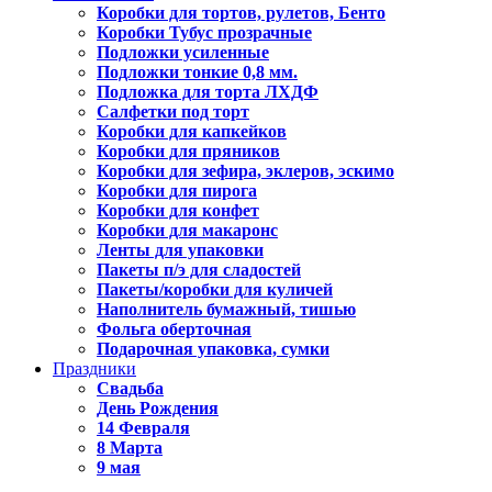
Коробки для тортов, рулетов, Бенто
Коробки Тубус прозрачные
Подложки усиленные
Подложки тонкие 0,8 мм.
Подложка для торта ЛХДФ
Салфетки под торт
Коробки для капкейков
Коробки для пряников
Коробки для зефира, эклеров, эскимо
Коробки для пирога
Коробки для конфет
Коробки для макаронс
Ленты для упаковки
Пакеты п/э для сладостей
Пакеты/коробки для куличей
Наполнитель бумажный, тишью
Фольга оберточная
Подарочная упаковка, сумки
Праздники
Свадьба
День Рождения
14 Февраля
8 Марта
9 мая