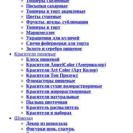
Топперы съедобные
Посыпки сахарные
Топперы в торт акриловые
Цветы сушеные
Фрукты, ягоды, сублимация
Топперы в торт
Маршмеллоу
Украшения для куличей
Свечи фейерверки для торта
Золото и серебро пищевое
Красители пищевые
Блеск пищевой
Красители AmeriColor (Америколор)
Красители Art Color (Арт Колор)
Красители Топ Продукт
Фломастеры пищевые
Красители сухие водорастворимые
Красители жирорастворимые
Красители натуральные
Пыльца цветочная
Краситель распылитель
Красители в наборах
Шоколад
Декор из шоколада
Фигурки шок. глазурь