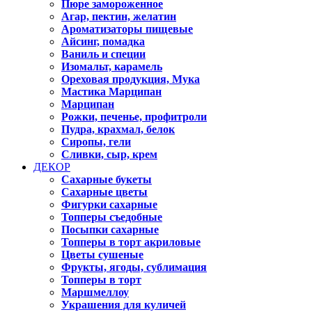
Пюре замороженное
Агар, пектин, желатин
Ароматизаторы пищевые
Айсинг, помадка
Ваниль и специи
Изомальт, карамель
Ореховая продукция, Мука
Мастика Марципан
Марципан
Рожки, печенье, профитроли
Пудра, крахмал, белок
Сиропы, гели
Сливки, сыр, крем
ДЕКОР
Сахарные букеты
Сахарные цветы
Фигурки сахарные
Топперы съедобные
Посыпки сахарные
Топперы в торт акриловые
Цветы сушеные
Фрукты, ягоды, сублимация
Топперы в торт
Маршмеллоу
Украшения для куличей