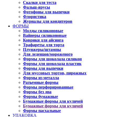
Скалки для теста
Фальш-ярусы
Фотофоны для выпечки
Флористика
Журналы для кондитеров
ФОРМЫ
Молды силиконовые
Вайнеры силиконовые
Коврики для айсинга
Трафареты для торта
Плунжеры/штампы
Для леденцов/мороженого
Формы для шоколада силикон
Формы для шоколада пластик
Формы для выпечки
Для муссовых тортов, пирожных
Формы из металла
Разъемные формы
Формы перфорированные
Формы без дна
Формы бумажные
Бумажные формы для куличей
Бумажные формы для куличей
Формы пасхальные
УПАКОВКА