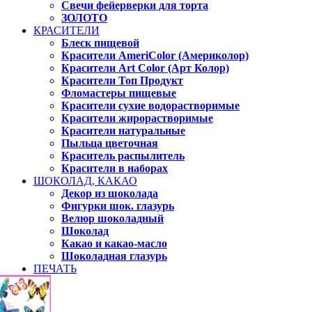
Свечи фейерверки для торта
ЗОЛОТО
КРАСИТЕЛИ
Блеск пищевой
Красители AmeriColor (Америколор)
Красители Art Color (Арт Колор)
Красители Топ Продукт
Фломастеры пищевые
Красители сухие водорастворимые
Красители жирорастворимые
Красители натуральные
Пыльца цветочная
Краситель распылитель
Красители в наборах
ШОКОЛАД, КАКАО
Декор из шоколада
Фигурки шок. глазурь
Велюр шоколадный
Шоколад
Какао и какао-масло
Шоколадная глазурь
ПЕЧАТЬ