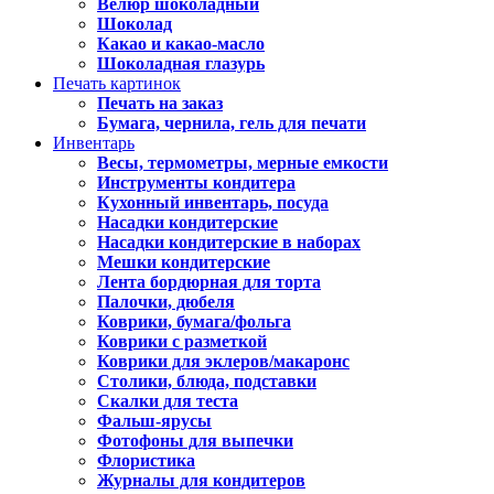
Велюр шоколадный
Шоколад
Какао и какао-масло
Шоколадная глазурь
Печать картинок
Печать на заказ
Бумага, чернила, гель для печати
Инвентарь
Весы, термометры, мерные емкости
Инструменты кондитера
Кухонный инвентарь, посуда
Насадки кондитерские
Насадки кондитерские в наборах
Мешки кондитерские
Лента бордюрная для торта
Палочки, дюбеля
Коврики, бумага/фольга
Коврики с разметкой
Коврики для эклеров/макаронс
Столики, блюда, подставки
Скалки для теста
Фальш-ярусы
Фотофоны для выпечки
Флористика
Журналы для кондитеров