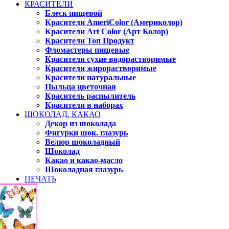
КРАСИТЕЛИ
Блеск пищевой
Красители AmeriColor (Америколор)
Красители Art Color (Арт Колор)
Красители Топ Продукт
Фломастеры пищевые
Красители сухие водорастворимые
Красители жирорастворимые
Красители натуральные
Пыльца цветочная
Краситель распылитель
Красители в наборах
ШОКОЛАД, КАКАО
Декор из шоколада
Фигурки шок. глазурь
Велюр шоколадный
Шоколад
Какао и какао-масло
Шоколадная глазурь
ПЕЧАТЬ