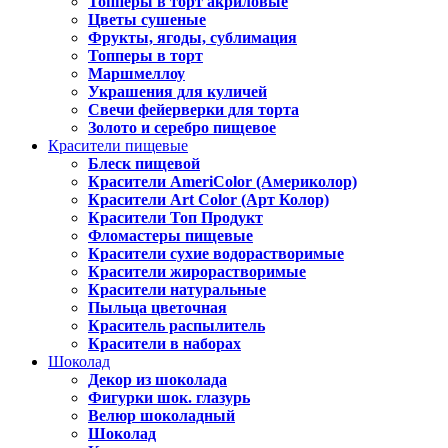
Топперы в торт акриловые
Цветы сушеные
Фрукты, ягоды, сублимация
Топперы в торт
Маршмеллоу
Украшения для куличей
Свечи фейерверки для торта
Золото и серебро пищевое
Красители пищевые
Блеск пищевой
Красители AmeriColor (Америколор)
Красители Art Color (Арт Колор)
Красители Топ Продукт
Фломастеры пищевые
Красители сухие водорастворимые
Красители жирорастворимые
Красители натуральные
Пыльца цветочная
Краситель распылитель
Красители в наборах
Шоколад
Декор из шоколада
Фигурки шок. глазурь
Велюр шоколадный
Шоколад