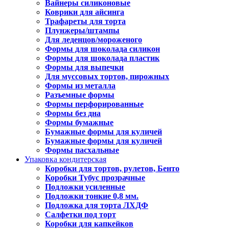
Вайнеры силиконовые
Коврики для айсинга
Трафареты для торта
Плунжеры/штампы
Для леденцов/мороженого
Формы для шоколада силикон
Формы для шоколада пластик
Формы для выпечки
Для муссовых тортов, пирожных
Формы из металла
Разъемные формы
Формы перфорированные
Формы без дна
Формы бумажные
Бумажные формы для куличей
Бумажные формы для куличей
Формы пасхальные
Упаковка кондитерская
Коробки для тортов, рулетов, Бенто
Коробки Тубус прозрачные
Подложки усиленные
Подложки тонкие 0,8 мм.
Подложка для торта ЛХДФ
Салфетки под торт
Коробки для капкейков