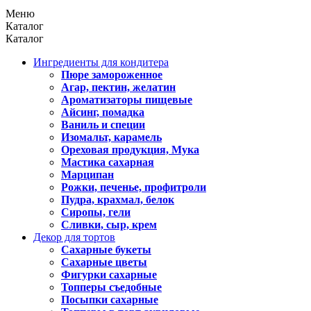
Меню
Каталог
Каталог
Ингредиенты для кондитера
Пюре замороженное
Агар, пектин, желатин
Ароматизаторы пищевые
Айсинг, помадка
Ваниль и специи
Изомальт, карамель
Ореховая продукция, Мука
Мастика сахарная
Марципан
Рожки, печенье, профитроли
Пудра, крахмал, белок
Сиропы, гели
Сливки, сыр, крем
Декор для тортов
Сахарные букеты
Сахарные цветы
Фигурки сахарные
Топперы съедобные
Посыпки сахарные