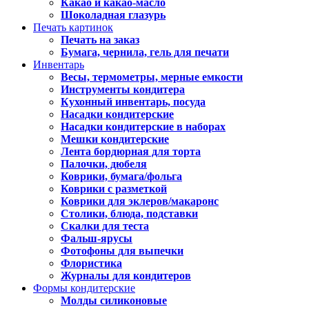
Какао и какао-масло
Шоколадная глазурь
Печать картинок
Печать на заказ
Бумага, чернила, гель для печати
Инвентарь
Весы, термометры, мерные емкости
Инструменты кондитера
Кухонный инвентарь, посуда
Насадки кондитерские
Насадки кондитерские в наборах
Мешки кондитерские
Лента бордюрная для торта
Палочки, дюбеля
Коврики, бумага/фольга
Коврики с разметкой
Коврики для эклеров/макаронс
Столики, блюда, подставки
Скалки для теста
Фальш-ярусы
Фотофоны для выпечки
Флористика
Журналы для кондитеров
Формы кондитерские
Молды силиконовые