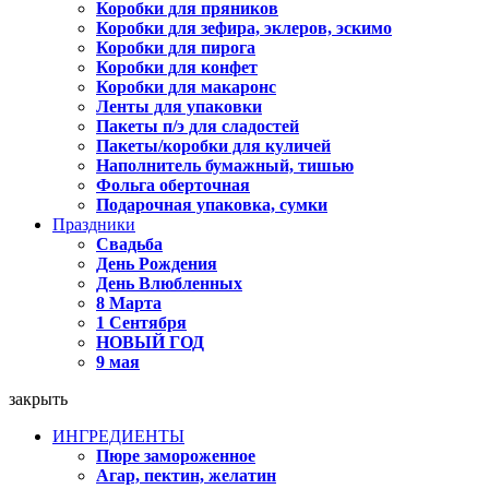
Коробки для пряников
Коробки для зефира, эклеров, эскимо
Коробки для пирога
Коробки для конфет
Коробки для макаронс
Ленты для упаковки
Пакеты п/э для сладостей
Пакеты/коробки для куличей
Наполнитель бумажный, тишью
Фольга оберточная
Подарочная упаковка, сумки
Праздники
Свадьба
День Рождения
День Влюбленных
8 Марта
1 Сентября
НОВЫЙ ГОД
9 мая
закрыть
ИНГРЕДИЕНТЫ
Пюре замороженное
Агар, пектин, желатин