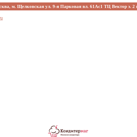
сква, м. Щелковская ул. 9-я Парковая вл. 61Ас1 ТЦ Вектор э. 2 
ru