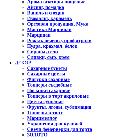
Ароматизаторы пищевые
Айсинг, помадка
Ваниль и специи
Изомальт, карамель
Ореховая продукция, Мука
Мастика Марципан
Марципан
Рожки, печенье, профитроли
Пудра, крахмал, белок
Сиропы, гели
Сливки, сыр, крем
ДЕКОР
Сахарные букеты
Сахарные цветы
Фигурки сахарные
Топперы съедобные
Посыпки сахарные
Топперы в торт акриловые
Цветы сушеные
Фрукты, ягоды, сублимация
Топперы в торт
Маршмеллоу
Украшения для куличей
Свечи фейерверки для торта
ЗОЛОТО