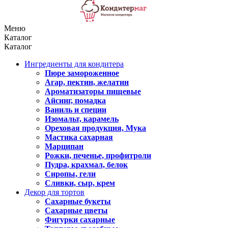
Меню
Каталог
Каталог
Ингредиенты для кондитера
Пюре замороженное
Агар, пектин, желатин
Ароматизаторы пищевые
Айсинг, помадка
Ваниль и специи
Изомальт, карамель
Ореховая продукция, Мука
Мастика сахарная
Марципан
Рожки, печенье, профитроли
Пудра, крахмал, белок
Сиропы, гели
Сливки, сыр, крем
Декор для тортов
Сахарные букеты
Сахарные цветы
Фигурки сахарные