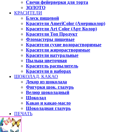
Свечи фейерверки для торта
ЗОЛОТО
КРАСИТЕЛИ
Блеск пищевой
Красители AmeriColor (Америколор)
Красители Art Color (Арт Колор)
Красители Топ Продукт
Фломастеры пищевые
Красители сухие водорастворимые
Красители жирорастворимые
Красители натуральные
Пыльца цветочная
Краситель распылитель
Красители в наборах
ШОКОЛАД, КАКАО
Декор из шоколада
Фигурки шок. глазурь
Велюр шоколадный
Шоколад
Какао и какао-масло
Шоколадная глазурь
ПЕЧАТЬ