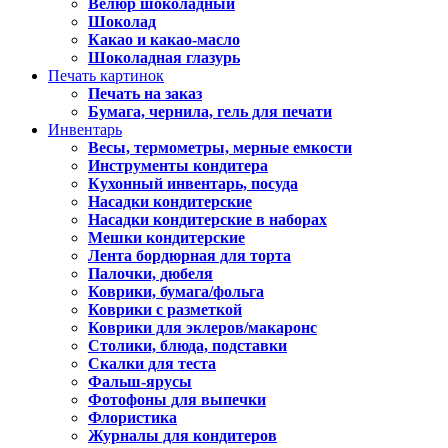
Велюр шоколадный
Шоколад
Какао и какао-масло
Шоколадная глазурь
Печать картинок
Печать на заказ
Бумага, чернила, гель для печати
Инвентарь
Весы, термометры, мерные емкости
Инструменты кондитера
Кухонный инвентарь, посуда
Насадки кондитерские
Насадки кондитерские в наборах
Мешки кондитерские
Лента бордюрная для торта
Палочки, дюбеля
Коврики, бумага/фольга
Коврики с разметкой
Коврики для эклеров/макаронс
Столики, блюда, подставки
Скалки для теста
Фальш-ярусы
Фотофоны для выпечки
Флористика
Журналы для кондитеров