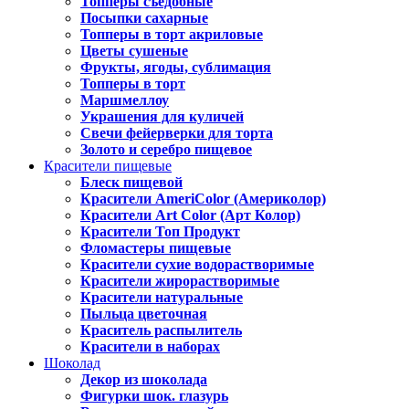
Топперы съедобные
Посыпки сахарные
Топперы в торт акриловые
Цветы сушеные
Фрукты, ягоды, сублимация
Топперы в торт
Маршмеллоу
Украшения для куличей
Свечи фейерверки для торта
Золото и серебро пищевое
Красители пищевые
Блеск пищевой
Красители AmeriColor (Америколор)
Красители Art Color (Арт Колор)
Красители Топ Продукт
Фломастеры пищевые
Красители сухие водорастворимые
Красители жирорастворимые
Красители натуральные
Пыльца цветочная
Краситель распылитель
Красители в наборах
Шоколад
Декор из шоколада
Фигурки шок. глазурь