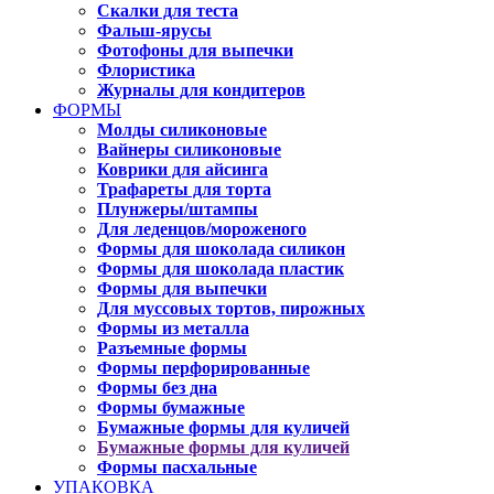
Скалки для теста
Фальш-ярусы
Фотофоны для выпечки
Флористика
Журналы для кондитеров
ФОРМЫ
Молды силиконовые
Вайнеры силиконовые
Коврики для айсинга
Трафареты для торта
Плунжеры/штампы
Для леденцов/мороженого
Формы для шоколада силикон
Формы для шоколада пластик
Формы для выпечки
Для муссовых тортов, пирожных
Формы из металла
Разъемные формы
Формы перфорированные
Формы без дна
Формы бумажные
Бумажные формы для куличей
Бумажные формы для куличей
Формы пасхальные
УПАКОВКА