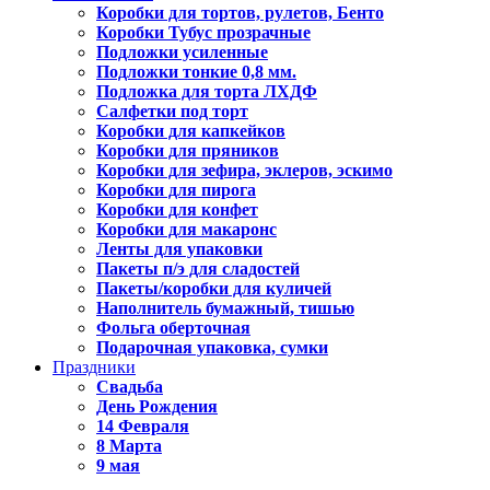
Коробки для тортов, рулетов, Бенто
Коробки Тубус прозрачные
Подложки усиленные
Подложки тонкие 0,8 мм.
Подложка для торта ЛХДФ
Салфетки под торт
Коробки для капкейков
Коробки для пряников
Коробки для зефира, эклеров, эскимо
Коробки для пирога
Коробки для конфет
Коробки для макаронс
Ленты для упаковки
Пакеты п/э для сладостей
Пакеты/коробки для куличей
Наполнитель бумажный, тишью
Фольга оберточная
Подарочная упаковка, сумки
Праздники
Свадьба
День Рождения
14 Февраля
8 Марта
9 мая