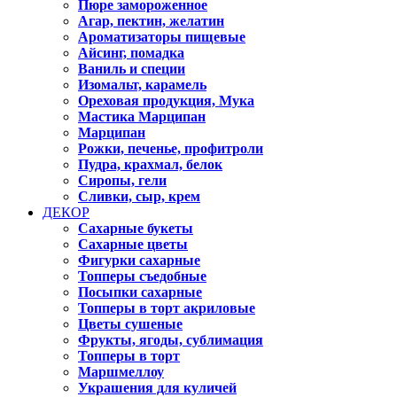
Пюре замороженное
Агар, пектин, желатин
Ароматизаторы пищевые
Айсинг, помадка
Ваниль и специи
Изомальт, карамель
Ореховая продукция, Мука
Мастика Марципан
Марципан
Рожки, печенье, профитроли
Пудра, крахмал, белок
Сиропы, гели
Сливки, сыр, крем
ДЕКОР
Сахарные букеты
Сахарные цветы
Фигурки сахарные
Топперы съедобные
Посыпки сахарные
Топперы в торт акриловые
Цветы сушеные
Фрукты, ягоды, сублимация
Топперы в торт
Маршмеллоу
Украшения для куличей