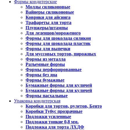
Формы кондитерские
Молды силиконовые
Вайнеры силиконовые
Коврики для айсинга
Трафареты для торта
Плунжеры/штампы
Для леденцов/мороженого
Формы для шоколада силикон
Формы для шоколада пластик
Формы для выпечки
Для муссовых тортов, пирожных
Формы из металла
Разъемные формы
Формы перфорированные
Формы без дна
Формы бумажные
Бумажные формы для куличей
Бумажные формы для куличей
Формы пасхальные
Упаковка кондитерская
Коробки для тортов, рулетов, Бенто
Коробки Тубус прозрачные
Подложки усиленные
Подложки тонкие 0,8 мм.
Подложка для торта ЛХДФ