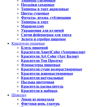
Топперы съедобные
Посыпки сахарные
Топперы в торт акриловые
Цветы сушеные
Фрукты, ягоды, сублимация
Топперы в торт
Маршмеллоу
Украшения для куличей
Свечи фейерверки для торта
Золото и серебро пищевое
Красители пищевые
Блеск пищевой
Красители AmeriColor (Америколор)
Красители Art Color (Арт Колор)
Красители Топ Продукт
Фломастеры пищевые
Красители сухие водорастворимые
Красители жирорастворимые
Красители натуральные
Пыльца цветочная
Краситель распылитель
Красители в наборах
Шоколад
Декор из шоколада
Фигурки шок. глазурь