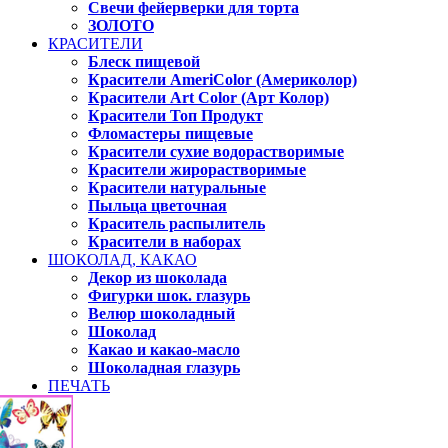
Свечи фейерверки для торта
ЗОЛОТО
КРАСИТЕЛИ
Блеск пищевой
Красители AmeriColor (Америколор)
Красители Art Color (Арт Колор)
Красители Топ Продукт
Фломастеры пищевые
Красители сухие водорастворимые
Красители жирорастворимые
Красители натуральные
Пыльца цветочная
Краситель распылитель
Красители в наборах
ШОКОЛАД, КАКАО
Декор из шоколада
Фигурки шок. глазурь
Велюр шоколадный
Шоколад
Какао и какао-масло
Шоколадная глазурь
ПЕЧАТЬ