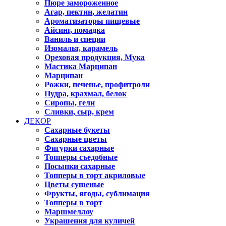
Пюре замороженное
Агар, пектин, желатин
Ароматизаторы пищевые
Айсинг, помадка
Ваниль и специи
Изомальт, карамель
Ореховая продукция, Мука
Мастика Марципан
Марципан
Рожки, печенье, профитроли
Пудра, крахмал, белок
Сиропы, гели
Сливки, сыр, крем
ДЕКОР
Сахарные букеты
Сахарные цветы
Фигурки сахарные
Топперы съедобные
Посыпки сахарные
Топперы в торт акриловые
Цветы сушеные
Фрукты, ягоды, сублимация
Топперы в торт
Маршмеллоу
Украшения для куличей