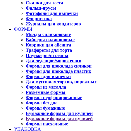
Скалки для теста
Фальш-ярусы
Фотофоны для выпечки
Флористика
Журналы для кондитеров
ФОРМЫ
Молды силиконовые
Вайнеры силиконовые
Коврики для айсинга
Трафареты для торта
Плунжеры/штампы
Для леденцов/мороженого
Формы для шоколада силикон
Формы для шоколада пластик
Формы для выпечки
Для муссовых тортов, пирожных
Формы из металла
Разъемные формы
Формы перфорированные
Формы без дна
Формы бумажные
Бумажные формы для куличей
Бумажные формы для куличей
Формы пасхальные
УПАКОВКА