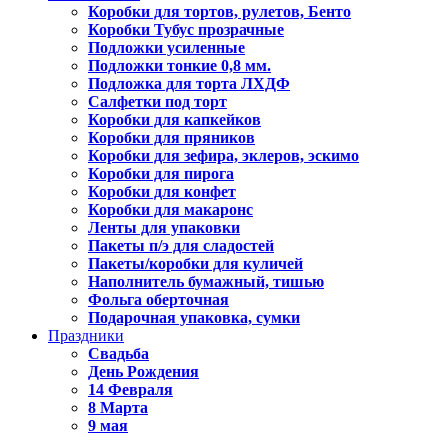
Коробки для тортов, рулетов, Бенто
Коробки Тубус прозрачные
Подложки усиленные
Подложки тонкие 0,8 мм.
Подложка для торта ЛХДФ
Салфетки под торт
Коробки для капкейков
Коробки для пряников
Коробки для зефира, эклеров, эскимо
Коробки для пирога
Коробки для конфет
Коробки для макаронс
Ленты для упаковки
Пакеты п/э для сладостей
Пакеты/коробки для куличей
Наполнитель бумажный, тишью
Фольга оберточная
Подарочная упаковка, сумки
Праздники
Свадьба
День Рождения
14 Февраля
8 Марта
9 мая