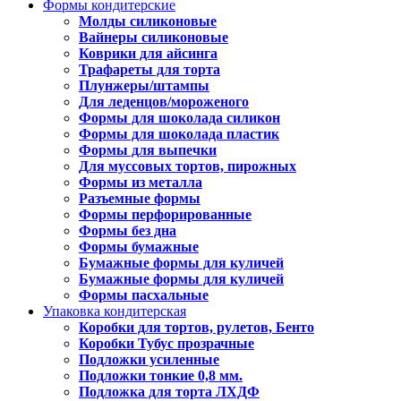
Формы кондитерские
Молды силиконовые
Вайнеры силиконовые
Коврики для айсинга
Трафареты для торта
Плунжеры/штампы
Для леденцов/мороженого
Формы для шоколада силикон
Формы для шоколада пластик
Формы для выпечки
Для муссовых тортов, пирожных
Формы из металла
Разъемные формы
Формы перфорированные
Формы без дна
Формы бумажные
Бумажные формы для куличей
Бумажные формы для куличей
Формы пасхальные
Упаковка кондитерская
Коробки для тортов, рулетов, Бенто
Коробки Тубус прозрачные
Подложки усиленные
Подложки тонкие 0,8 мм.
Подложка для торта ЛХДФ