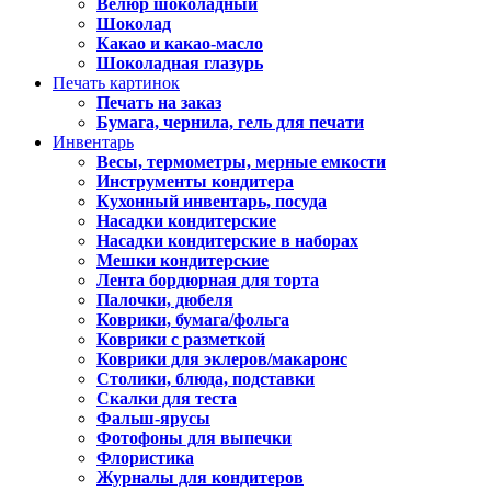
Велюр шоколадный
Шоколад
Какао и какао-масло
Шоколадная глазурь
Печать картинок
Печать на заказ
Бумага, чернила, гель для печати
Инвентарь
Весы, термометры, мерные емкости
Инструменты кондитера
Кухонный инвентарь, посуда
Насадки кондитерские
Насадки кондитерские в наборах
Мешки кондитерские
Лента бордюрная для торта
Палочки, дюбеля
Коврики, бумага/фольга
Коврики с разметкой
Коврики для эклеров/макаронс
Столики, блюда, подставки
Скалки для теста
Фальш-ярусы
Фотофоны для выпечки
Флористика
Журналы для кондитеров