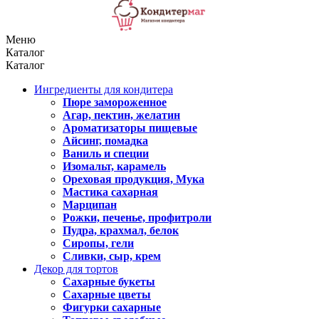
Меню
Каталог
Каталог
Ингредиенты для кондитера
Пюре замороженное
Агар, пектин, желатин
Ароматизаторы пищевые
Айсинг, помадка
Ваниль и специи
Изомальт, карамель
Ореховая продукция, Мука
Мастика сахарная
Марципан
Рожки, печенье, профитроли
Пудра, крахмал, белок
Сиропы, гели
Сливки, сыр, крем
Декор для тортов
Сахарные букеты
Сахарные цветы
Фигурки сахарные