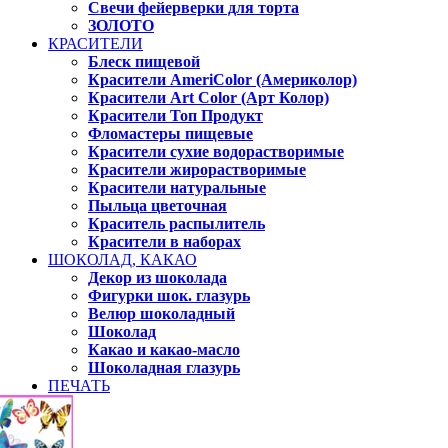
Свечи фейерверки для торта
ЗОЛОТО
КРАСИТЕЛИ
Блеск пищевой
Красители AmeriColor (Америколор)
Красители Art Color (Арт Колор)
Красители Топ Продукт
Фломастеры пищевые
Красители сухие водорастворимые
Красители жирорастворимые
Красители натуральные
Пыльца цветочная
Краситель распылитель
Красители в наборах
ШОКОЛАД, КАКАО
Декор из шоколада
Фигурки шок. глазурь
Велюр шоколадный
Шоколад
Какао и какао-масло
Шоколадная глазурь
ПЕЧАТЬ