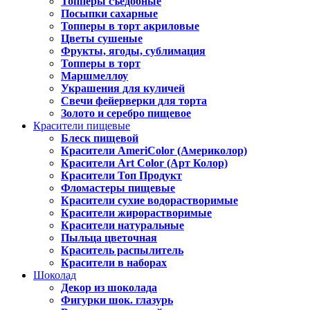
Топперы съедобные
Посыпки сахарные
Топперы в торт акриловые
Цветы сушеные
Фрукты, ягоды, сублимация
Топперы в торт
Маршмеллоу
Украшения для куличей
Свечи фейерверки для торта
Золото и серебро пищевое
Красители пищевые
Блеск пищевой
Красители AmeriColor (Америколор)
Красители Art Color (Арт Колор)
Красители Топ Продукт
Фломастеры пищевые
Красители сухие водорастворимые
Красители жирорастворимые
Красители натуральные
Пыльца цветочная
Краситель распылитель
Красители в наборах
Шоколад
Декор из шоколада
Фигурки шок. глазурь