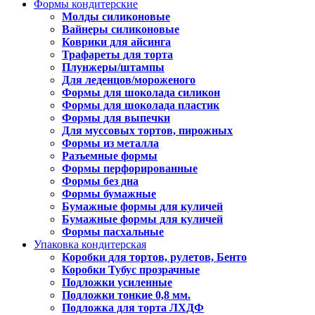
Формы кондитерские
Молды силиконовые
Вайнеры силиконовые
Коврики для айсинга
Трафареты для торта
Плунжеры/штампы
Для леденцов/мороженого
Формы для шоколада силикон
Формы для шоколада пластик
Формы для выпечки
Для муссовых тортов, пирожных
Формы из металла
Разъемные формы
Формы перфорированные
Формы без дна
Формы бумажные
Бумажные формы для куличей
Бумажные формы для куличей
Формы пасхальные
Упаковка кондитерская
Коробки для тортов, рулетов, Бенто
Коробки Тубус прозрачные
Подложки усиленные
Подложки тонкие 0,8 мм.
Подложка для торта ЛХДФ