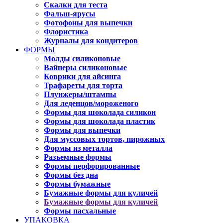
Скалки для теста
Фальш-ярусы
Фотофоны для выпечки
Флористика
Журналы для кондитеров
ФОРМЫ
Молды силиконовые
Вайнеры силиконовые
Коврики для айсинга
Трафареты для торта
Плунжеры/штампы
Для леденцов/мороженого
Формы для шоколада силикон
Формы для шоколада пластик
Формы для выпечки
Для муссовых тортов, пирожных
Формы из металла
Разъемные формы
Формы перфорированные
Формы без дна
Формы бумажные
Бумажные формы для куличей
Бумажные формы для куличей
Формы пасхальные
УПАКОВКА