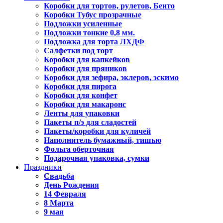
Коробки для тортов, рулетов, Бенто
Коробки Тубус прозрачные
Подложки усиленные
Подложки тонкие 0,8 мм.
Подложка для торта ЛХДФ
Салфетки под торт
Коробки для капкейков
Коробки для пряников
Коробки для зефира, эклеров, эскимо
Коробки для пирога
Коробки для конфет
Коробки для макаронс
Ленты для упаковки
Пакеты п/э для сладостей
Пакеты/коробки для куличей
Наполнитель бумажный, тишью
Фольга оберточная
Подарочная упаковка, сумки
Праздники
Свадьба
День Рождения
14 Февраля
8 Марта
9 мая