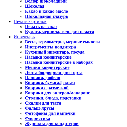
Велюр шоколадный
Шоколад
Какао и какао-масло
Шоколадная глазурь
Печать картинок
Печать на заказ
Бумага, чернила, гель для печати
Инвентарь
Весы, термометры, мерные емкости
Инструменты кондитера
Кухонный инвентарь, посуда
Насадки кондитерские
Насадки кондитерские в наборах
Мешки кондитерские
Лента бордюрная для торта
Палочки, дюбеля
Коврики, бумага/фольга
Коврики с разметкой
Коврики для эклеров/макаронс
Столики, блюда, подставки
Скалки для теста
Фальш-ярусы
Фотофоны для выпечки
Флористика
Журналы для кондитеров