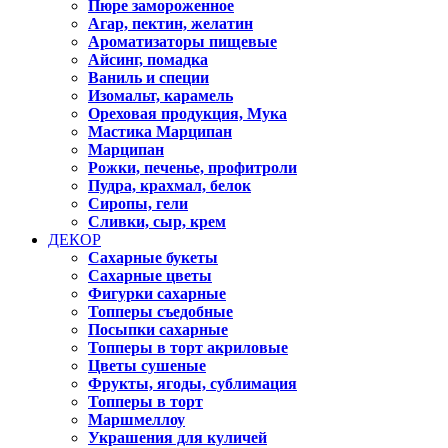
Пюре замороженное
Агар, пектин, желатин
Ароматизаторы пищевые
Айсинг, помадка
Ваниль и специи
Изомальт, карамель
Ореховая продукция, Мука
Мастика Марципан
Марципан
Рожки, печенье, профитроли
Пудра, крахмал, белок
Сиропы, гели
Сливки, сыр, крем
ДЕКОР
Сахарные букеты
Сахарные цветы
Фигурки сахарные
Топперы съедобные
Посыпки сахарные
Топперы в торт акриловые
Цветы сушеные
Фрукты, ягоды, сублимация
Топперы в торт
Маршмеллоу
Украшения для куличей