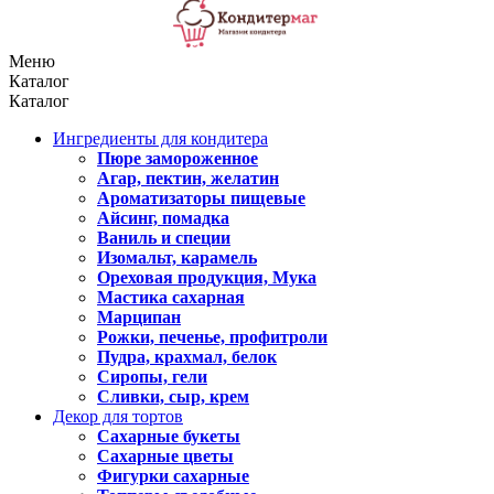
Меню
Каталог
Каталог
Ингредиенты для кондитера
Пюре замороженное
Агар, пектин, желатин
Ароматизаторы пищевые
Айсинг, помадка
Ваниль и специи
Изомальт, карамель
Ореховая продукция, Мука
Мастика сахарная
Марципан
Рожки, печенье, профитроли
Пудра, крахмал, белок
Сиропы, гели
Сливки, сыр, крем
Декор для тортов
Сахарные букеты
Сахарные цветы
Фигурки сахарные