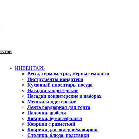
уктов
ИНВЕНТАРЬ
Весы, термометры, мерные емкости
Инструменты кондитера
Кухонный инвентарь, посуда
Насадки кондитерские
Насадки кондитерские в наборах
Мешки кондитерские
Лента бордюрная для торта
Палочки, дюбеля
Коврики, бумага/фольга
Коврики с разметкой
Коврики для эклеров/макаронс
Столики, блюда, подставки