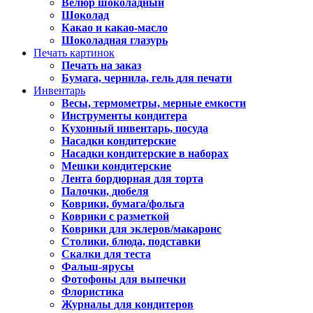
Велюр шоколадный
Шоколад
Какао и какао-масло
Шоколадная глазурь
Печать картинок
Печать на заказ
Бумага, чернила, гель для печати
Инвентарь
Весы, термометры, мерные емкости
Инструменты кондитера
Кухонный инвентарь, посуда
Насадки кондитерские
Насадки кондитерские в наборах
Мешки кондитерские
Лента бордюрная для торта
Палочки, дюбеля
Коврики, бумага/фольга
Коврики с разметкой
Коврики для эклеров/макаронс
Столики, блюда, подставки
Скалки для теста
Фальш-ярусы
Фотофоны для выпечки
Флористика
Журналы для кондитеров