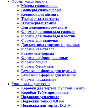
Формы кондитерские
Молды силиконовые
Вайнеры силиконовые
Коврики для айсинга
Трафареты для торта
Плунжеры/штампы
Для леденцов/мороженого
Формы для шоколада силикон
Формы для шоколада пластик
Формы для выпечки
Для муссовых тортов, пирожных
Формы из металла
Разъемные формы
Формы перфорированные
Формы без дна
Формы бумажные
Бумажные формы для куличей
Бумажные формы для куличей
Формы пасхальные
Упаковка кондитерская
Коробки для тортов, рулетов, Бенто
Коробки Тубус прозрачные
Подложки усиленные
Подложки тонкие 0,8 мм.
Подложка для торта ЛХДФ