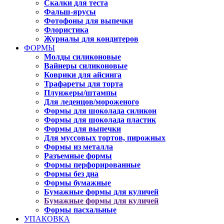
Скалки для теста
Фальш-ярусы
Фотофоны для выпечки
Флористика
Журналы для кондитеров
ФОРМЫ
Молды силиконовые
Вайнеры силиконовые
Коврики для айсинга
Трафареты для торта
Плунжеры/штампы
Для леденцов/мороженого
Формы для шоколада силикон
Формы для шоколада пластик
Формы для выпечки
Для муссовых тортов, пирожных
Формы из металла
Разъемные формы
Формы перфорированные
Формы без дна
Формы бумажные
Бумажные формы для куличей
Бумажные формы для куличей
Формы пасхальные
УПАКОВКА