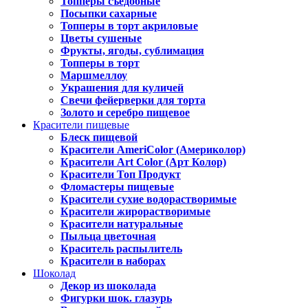
Топперы съедобные
Посыпки сахарные
Топперы в торт акриловые
Цветы сушеные
Фрукты, ягоды, сублимация
Топперы в торт
Маршмеллоу
Украшения для куличей
Свечи фейерверки для торта
Золото и серебро пищевое
Красители пищевые
Блеск пищевой
Красители AmeriColor (Америколор)
Красители Art Color (Арт Колор)
Красители Топ Продукт
Фломастеры пищевые
Красители сухие водорастворимые
Красители жирорастворимые
Красители натуральные
Пыльца цветочная
Краситель распылитель
Красители в наборах
Шоколад
Декор из шоколада
Фигурки шок. глазурь