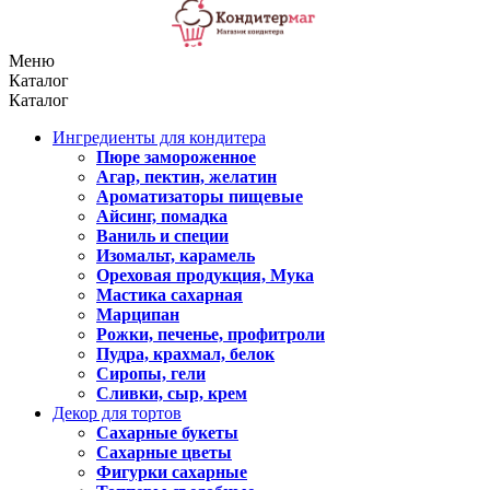
Меню
Каталог
Каталог
Ингредиенты для кондитера
Пюре замороженное
Агар, пектин, желатин
Ароматизаторы пищевые
Айсинг, помадка
Ваниль и специи
Изомальт, карамель
Ореховая продукция, Мука
Мастика сахарная
Марципан
Рожки, печенье, профитроли
Пудра, крахмал, белок
Сиропы, гели
Сливки, сыр, крем
Декор для тортов
Сахарные букеты
Сахарные цветы
Фигурки сахарные