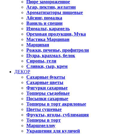
Пюре замороженное
Агар, пектин, желатин
Ароматизаторы пищевые
Айсинг, помадка
Ваниль и специи
Изомальт, карамель
Ореховая продукция, Мука
Мастика Марципан
Марципан
Рожки, печенье, профитроли
Пудра, крахмал, белок
Сиропы, гели
Сливки, сыр, крем
ДЕКОР
Сахарные букеты
Сахарные цветы
Фигурки сахарные
Топперы съедобные
Посыпки сахарные
Топперы в торт акриловые
Цветы сушеные
Фрукты, ягоды, сублимация
Топперы в торт
Маршмеллоу
Украшения для куличей