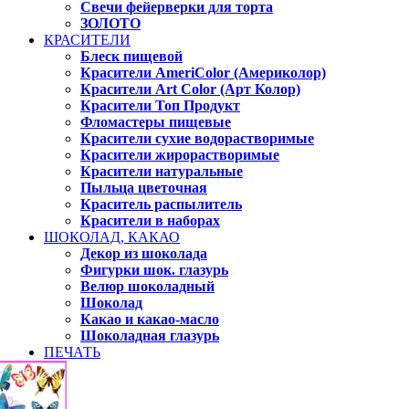
Свечи фейерверки для торта
ЗОЛОТО
КРАСИТЕЛИ
Блеск пищевой
Красители AmeriColor (Америколор)
Красители Art Color (Арт Колор)
Красители Топ Продукт
Фломастеры пищевые
Красители сухие водорастворимые
Красители жирорастворимые
Красители натуральные
Пыльца цветочная
Краситель распылитель
Красители в наборах
ШОКОЛАД, КАКАО
Декор из шоколада
Фигурки шок. глазурь
Велюр шоколадный
Шоколад
Какао и какао-масло
Шоколадная глазурь
ПЕЧАТЬ