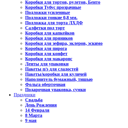
Коробки для тортов, рулетов, Бенто
Коробки Тубус прозрачные
Подложки усиленные
Подложки тонкие 0,8 мм.
Подложка для торта ЛХДФ
Салфетки под торт
Коробки для капкейков
Коробки для пряников
Коробки для зефира, эклеров, эскимо
Коробки для пирога
Коробки для конфет
Коробки для макаронс
Ленты для упаковки
Пакеты п/э для сладостей
Пакеты/коробки для куличей
Наполнитель бумажный, тишью
Фольга оберточная
Подарочная упаковка, сумки
Праздники
Свадьба
День Рождения
14 Февраля
8 Марта
9 мая