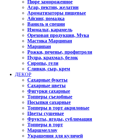
Пюре замороженное
Агар, пектин, желатин
Ароматизаторы пищевые
Айсинг, помадка
Ваниль и специи
Изомальт, карамель
Ореховая продукция, Мука
Мастика Марципан
Марципан
Рожки, печенье, профитроли
Пудра, крахмал, белок
Сиропы, гели
Сливки, сыр, крем
ДЕКОР
Сахарные букеты
Сахарные цветы
Фигурки сахарные
Топперы съедобные
Посыпки сахарные
Топперы в торт акриловые
Цветы сушеные
Фрукты, ягоды, сублимация
Топперы в торт
Маршмеллоу
Украшения для куличей