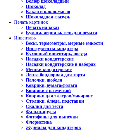
Велюр шоколадный
Шоколад
Какао и какао-масло
Шоколадная глазурь
Печать картинок
Печать на заказ
Бумага, чернила, гель для печати
Инвентарь
Весы, термометры, мерные емкости
Инструменты кондитера
Кухонный инвентарь, посуда
Насадки кондитерские
Насадки кондитерские в наборах
Мешки кондитерские
Лента бордюрная для торта
Палочки, дюбеля
Коврики, бумага/фольга
Коврики с разметкой
Коврики для эклеров/макаронс
Столики, блюда, подставки
Скалки для теста
Фальш-ярусы
Фотофоны для выпечки
Флористика
Журналы для кондитеров