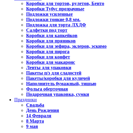
Коробки для тортов, рулетов, Бенто
Коробки Тубус прозрачные
Подложки усиленные
Подложки тонкие 0,8 мм.
Подложка для торта ЛХДФ
Салфетки под торт
Коробки для капкейков
Коробки для пряников
Коробки для зефира, эклеров, эскимо
Коробки для пирога
Коробки для конфет
Коробки для макаронс
Ленты для упаковки
Пакеты п/э для сладостей
Пакеты/коробки для куличей
Наполнитель бумажный, тишью
Фольга оберточная
Подарочная упаковка, сумки
Праздники
Свадьба
День Рождения
14 Февраля
8 Марта
9 мая