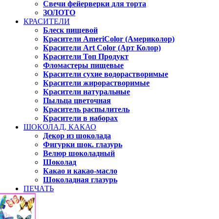
Свечи фейерверки для торта
ЗОЛОТО
КРАСИТЕЛИ
Блеск пищевой
Красители AmeriColor (Америколор)
Красители Art Color (Арт Колор)
Красители Топ Продукт
Фломастеры пищевые
Красители сухие водорастворимые
Красители жирорастворимые
Красители натуральные
Пыльца цветочная
Краситель распылитель
Красители в наборах
ШОКОЛАД, КАКАО
Декор из шоколада
Фигурки шок. глазурь
Велюр шоколадный
Шоколад
Какао и какао-масло
Шоколадная глазурь
ПЕЧАТЬ