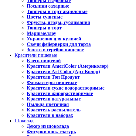
Топперы съедобные
Посыпки сахарные
Топперы в торт акриловые
Цветы сушеные
Фрукты, ягоды, сублимация
Топперы в торт
Маршмеллоу
Украшения для куличей
Свечи фейерверки для торта
Золото и серебро пищевое
Красители пищевые
Блеск пищевой
Красители AmeriColor (Америколор)
Красители Art Color (Арт Колор)
Красители Топ Продукт
Фломастеры пищевые
Красители сухие водорастворимые
Красители жирорастворимые
Красители натуральные
Пыльца цветочная
Краситель распылитель
Красители в наборах
Шоколад
Декор из шоколада
Фигурки шок. глазурь