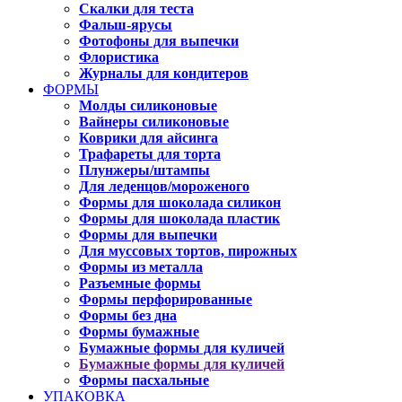
Скалки для теста
Фальш-ярусы
Фотофоны для выпечки
Флористика
Журналы для кондитеров
ФОРМЫ
Молды силиконовые
Вайнеры силиконовые
Коврики для айсинга
Трафареты для торта
Плунжеры/штампы
Для леденцов/мороженого
Формы для шоколада силикон
Формы для шоколада пластик
Формы для выпечки
Для муссовых тортов, пирожных
Формы из металла
Разъемные формы
Формы перфорированные
Формы без дна
Формы бумажные
Бумажные формы для куличей
Бумажные формы для куличей
Формы пасхальные
УПАКОВКА