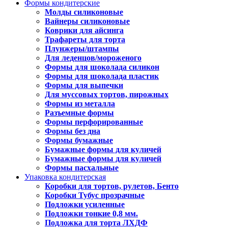
Формы кондитерские
Молды силиконовые
Вайнеры силиконовые
Коврики для айсинга
Трафареты для торта
Плунжеры/штампы
Для леденцов/мороженого
Формы для шоколада силикон
Формы для шоколада пластик
Формы для выпечки
Для муссовых тортов, пирожных
Формы из металла
Разъемные формы
Формы перфорированные
Формы без дна
Формы бумажные
Бумажные формы для куличей
Бумажные формы для куличей
Формы пасхальные
Упаковка кондитерская
Коробки для тортов, рулетов, Бенто
Коробки Тубус прозрачные
Подложки усиленные
Подложки тонкие 0,8 мм.
Подложка для торта ЛХДФ