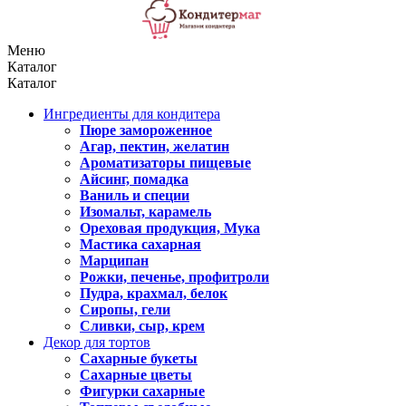
Меню
Каталог
Каталог
Ингредиенты для кондитера
Пюре замороженное
Агар, пектин, желатин
Ароматизаторы пищевые
Айсинг, помадка
Ваниль и специи
Изомальт, карамель
Ореховая продукция, Мука
Мастика сахарная
Марципан
Рожки, печенье, профитроли
Пудра, крахмал, белок
Сиропы, гели
Сливки, сыр, крем
Декор для тортов
Сахарные букеты
Сахарные цветы
Фигурки сахарные