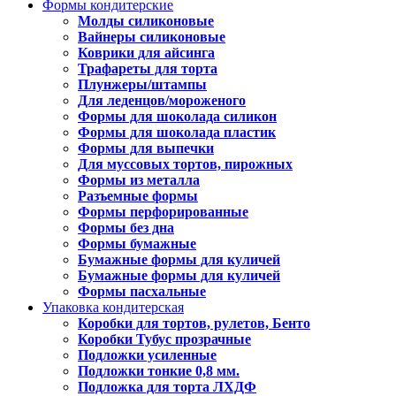
Формы кондитерские
Молды силиконовые
Вайнеры силиконовые
Коврики для айсинга
Трафареты для торта
Плунжеры/штампы
Для леденцов/мороженого
Формы для шоколада силикон
Формы для шоколада пластик
Формы для выпечки
Для муссовых тортов, пирожных
Формы из металла
Разъемные формы
Формы перфорированные
Формы без дна
Формы бумажные
Бумажные формы для куличей
Бумажные формы для куличей
Формы пасхальные
Упаковка кондитерская
Коробки для тортов, рулетов, Бенто
Коробки Тубус прозрачные
Подложки усиленные
Подложки тонкие 0,8 мм.
Подложка для торта ЛХДФ