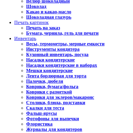
Велюр шоколадный
Шоколад
Какао и какао-масло
Шоколадная глазурь
Печать картинок
Печать на заказ
Бумага, чернила, гель для печати
Инвентарь
Весы, термометры, мерные емкости
Инструменты кондитера
Кухонный инвентарь, посуда
Насадки кондитерские
Насадки кондитерские в наборах
Мешки кондитерские
Лента бордюрная для торта
Палочки, дюбеля
Коврики, бумага/фольга
Коврики с разметкой
Коврики для эклеров/макаронс
Столики, блюда, подставки
Скалки для теста
Фальш-ярусы
Фотофоны для выпечки
Флористика
Журналы для кондитеров