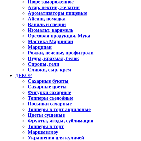
Пюре замороженное
Агар, пектин, желатин
Ароматизаторы пищевые
Айсинг, помадка
Ваниль и специи
Изомальт, карамель
Ореховая продукция, Мука
Мастика Марципан
Марципан
Рожки, печенье, профитроли
Пудра, крахмал, белок
Сиропы, гели
Сливки, сыр, крем
ДЕКОР
Сахарные букеты
Сахарные цветы
Фигурки сахарные
Топперы съедобные
Посыпки сахарные
Топперы в торт акриловые
Цветы сушеные
Фрукты, ягоды, сублимация
Топперы в торт
Маршмеллоу
Украшения для куличей