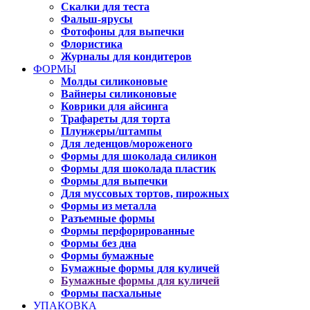
Скалки для теста
Фальш-ярусы
Фотофоны для выпечки
Флористика
Журналы для кондитеров
ФОРМЫ
Молды силиконовые
Вайнеры силиконовые
Коврики для айсинга
Трафареты для торта
Плунжеры/штампы
Для леденцов/мороженого
Формы для шоколада силикон
Формы для шоколада пластик
Формы для выпечки
Для муссовых тортов, пирожных
Формы из металла
Разъемные формы
Формы перфорированные
Формы без дна
Формы бумажные
Бумажные формы для куличей
Бумажные формы для куличей
Формы пасхальные
УПАКОВКА