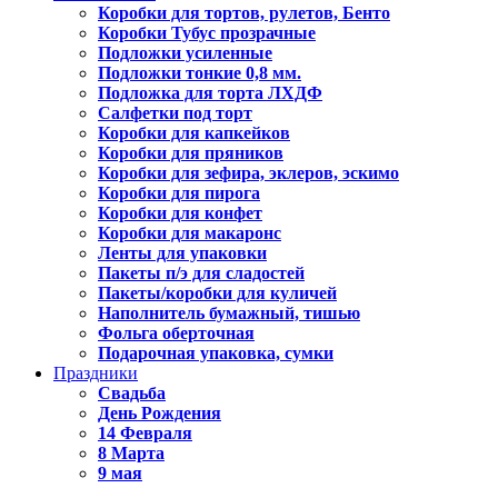
Коробки для тортов, рулетов, Бенто
Коробки Тубус прозрачные
Подложки усиленные
Подложки тонкие 0,8 мм.
Подложка для торта ЛХДФ
Салфетки под торт
Коробки для капкейков
Коробки для пряников
Коробки для зефира, эклеров, эскимо
Коробки для пирога
Коробки для конфет
Коробки для макаронс
Ленты для упаковки
Пакеты п/э для сладостей
Пакеты/коробки для куличей
Наполнитель бумажный, тишью
Фольга оберточная
Подарочная упаковка, сумки
Праздники
Свадьба
День Рождения
14 Февраля
8 Марта
9 мая