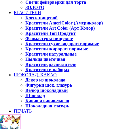
Свечи фейерверки для торта
ЗОЛОТО
КРАСИТЕЛИ
Блеск пищевой
Красители AmeriColor (Америколор)
Красители Art Color (Арт Колор)
Красители Топ Продукт
Фломастеры пищевые
Красители сухие водорастворимые
Красители жирорастворимые
Красители натуральные
Пыльца цветочная
Краситель распылитель
Красители в наборах
ШОКОЛАД, КАКАО
Декор из шоколада
Фигурки шок. глазурь
Велюр шоколадный
Шоколад
Какао и какао-масло
Шоколадная глазурь
ПЕЧАТЬ