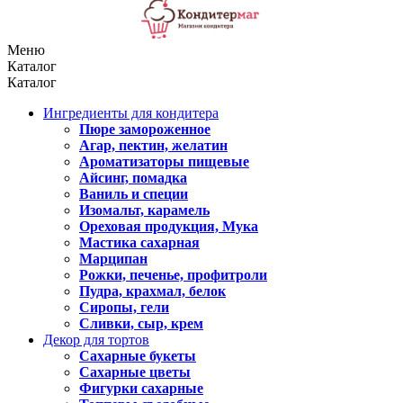
Меню
Каталог
Каталог
Ингредиенты для кондитера
Пюре замороженное
Агар, пектин, желатин
Ароматизаторы пищевые
Айсинг, помадка
Ваниль и специи
Изомальт, карамель
Ореховая продукция, Мука
Мастика сахарная
Марципан
Рожки, печенье, профитроли
Пудра, крахмал, белок
Сиропы, гели
Сливки, сыр, крем
Декор для тортов
Сахарные букеты
Сахарные цветы
Фигурки сахарные