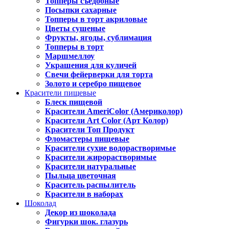
Топперы съедобные
Посыпки сахарные
Топперы в торт акриловые
Цветы сушеные
Фрукты, ягоды, сублимация
Топперы в торт
Маршмеллоу
Украшения для куличей
Свечи фейерверки для торта
Золото и серебро пищевое
Красители пищевые
Блеск пищевой
Красители AmeriColor (Америколор)
Красители Art Color (Арт Колор)
Красители Топ Продукт
Фломастеры пищевые
Красители сухие водорастворимые
Красители жирорастворимые
Красители натуральные
Пыльца цветочная
Краситель распылитель
Красители в наборах
Шоколад
Декор из шоколада
Фигурки шок. глазурь