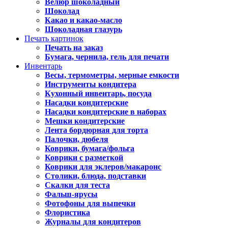
Велюр шоколадный
Шоколад
Какао и какао-масло
Шоколадная глазурь
Печать картинок
Печать на заказ
Бумага, чернила, гель для печати
Инвентарь
Весы, термометры, мерные емкости
Инструменты кондитера
Кухонный инвентарь, посуда
Насадки кондитерские
Насадки кондитерские в наборах
Мешки кондитерские
Лента бордюрная для торта
Палочки, дюбеля
Коврики, бумага/фольга
Коврики с разметкой
Коврики для эклеров/макаронс
Столики, блюда, подставки
Скалки для теста
Фальш-ярусы
Фотофоны для выпечки
Флористика
Журналы для кондитеров