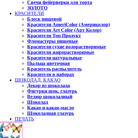
Свечи фейерверки для торта
ЗОЛОТО
КРАСИТЕЛИ
Блеск пищевой
Красители AmeriColor (Америколор)
Красители Art Color (Арт Колор)
Красители Топ Продукт
Фломастеры пищевые
Красители сухие водорастворимые
Красители жирорастворимые
Красители натуральные
Пыльца цветочная
Краситель распылитель
Красители в наборах
ШОКОЛАД, КАКАО
Декор из шоколада
Фигурки шок. глазурь
Велюр шоколадный
Шоколад
Какао и какао-масло
Шоколадная глазурь
ПЕЧАТЬ