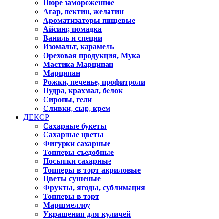
Пюре замороженное
Агар, пектин, желатин
Ароматизаторы пищевые
Айсинг, помадка
Ваниль и специи
Изомальт, карамель
Ореховая продукция, Мука
Мастика Марципан
Марципан
Рожки, печенье, профитроли
Пудра, крахмал, белок
Сиропы, гели
Сливки, сыр, крем
ДЕКОР
Сахарные букеты
Сахарные цветы
Фигурки сахарные
Топперы съедобные
Посыпки сахарные
Топперы в торт акриловые
Цветы сушеные
Фрукты, ягоды, сублимация
Топперы в торт
Маршмеллоу
Украшения для куличей