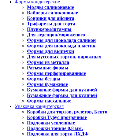
Формы кондитерские
Молды силиконовые
Вайнеры силиконовые
Коврики для айсинга
Трафареты для торта
Плунжеры/штампы
Для леденцов/мороженого
Формы для шоколада силикон
Формы для шоколада пластик
Формы для выпечки
Для муссовых тортов, пирожных
Формы из металла
Разъемные формы
Формы перфорированные
Формы без дна
Формы бумажные
Бумажные формы для куличей
Бумажные формы для куличей
Формы пасхальные
Упаковка кондитерская
Коробки для тортов, рулетов, Бенто
Коробки Тубус прозрачные
Подложки усиленные
Подложки тонкие 0,8 мм.
Подложка для торта ЛХДФ