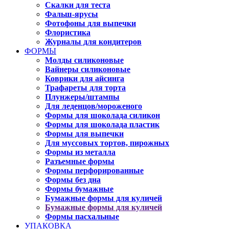
Скалки для теста
Фальш-ярусы
Фотофоны для выпечки
Флористика
Журналы для кондитеров
ФОРМЫ
Молды силиконовые
Вайнеры силиконовые
Коврики для айсинга
Трафареты для торта
Плунжеры/штампы
Для леденцов/мороженого
Формы для шоколада силикон
Формы для шоколада пластик
Формы для выпечки
Для муссовых тортов, пирожных
Формы из металла
Разъемные формы
Формы перфорированные
Формы без дна
Формы бумажные
Бумажные формы для куличей
Бумажные формы для куличей
Формы пасхальные
УПАКОВКА