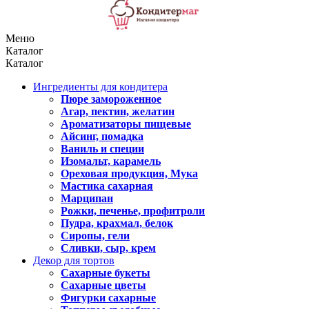
Меню
Каталог
Каталог
Ингредиенты для кондитера
Пюре замороженное
Агар, пектин, желатин
Ароматизаторы пищевые
Айсинг, помадка
Ваниль и специи
Изомальт, карамель
Ореховая продукция, Мука
Мастика сахарная
Марципан
Рожки, печенье, профитроли
Пудра, крахмал, белок
Сиропы, гели
Сливки, сыр, крем
Декор для тортов
Сахарные букеты
Сахарные цветы
Фигурки сахарные