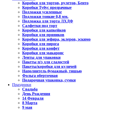
Коробки для тортов, рулетов, Бенто
Коробки Тубус прозрачные
Подложки усиленные
Подложки тонкие 0,8 мм.
Подложка для торта ЛХДФ
Салфетки под торт
Коробки для капкейков
Коробки для пряников
Коробки для зефира, эклеров, эскимо
Коробки для пирога
Коробки для конфет
Коробки для макаронс
Ленты для упаковки
Пакеты п/э для сладостей
Пакеты/коробки для куличей
Наполнитель бумажный, тишью
Фольга оберточная
Подарочная упаковка, сумки
Праздники
Свадьба
День Рождения
14 Февраля
8 Марта
9 мая