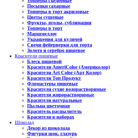
Топперы съедобные
Посыпки сахарные
Топперы в торт акриловые
Цветы сушеные
Фрукты, ягоды, сублимация
Топперы в торт
Маршмеллоу
Украшения для куличей
Свечи фейерверки для торта
Золото и серебро пищевое
Красители пищевые
Блеск пищевой
Красители AmeriColor (Америколор)
Красители Art Color (Арт Колор)
Красители Топ Продукт
Фломастеры пищевые
Красители сухие водорастворимые
Красители жирорастворимые
Красители натуральные
Пыльца цветочная
Краситель распылитель
Красители в наборах
Шоколад
Декор из шоколада
Фигурки шок. глазурь