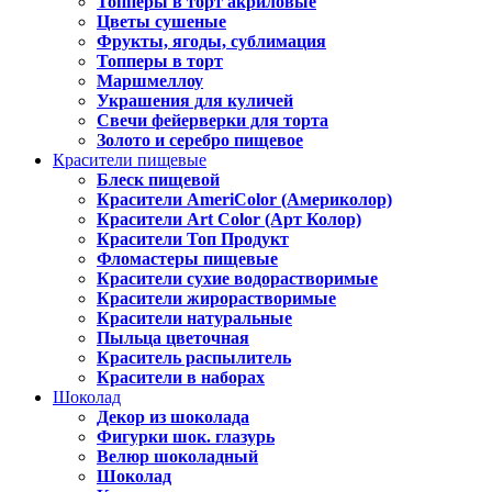
Топперы в торт акриловые
Цветы сушеные
Фрукты, ягоды, сублимация
Топперы в торт
Маршмеллоу
Украшения для куличей
Свечи фейерверки для торта
Золото и серебро пищевое
Красители пищевые
Блеск пищевой
Красители AmeriColor (Америколор)
Красители Art Color (Арт Колор)
Красители Топ Продукт
Фломастеры пищевые
Красители сухие водорастворимые
Красители жирорастворимые
Красители натуральные
Пыльца цветочная
Краситель распылитель
Красители в наборах
Шоколад
Декор из шоколада
Фигурки шок. глазурь
Велюр шоколадный
Шоколад