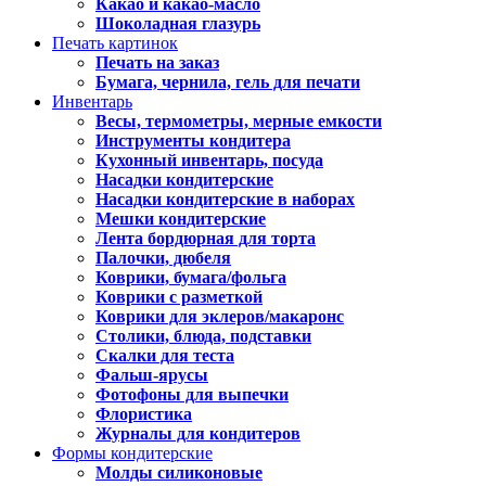
Какао и какао-масло
Шоколадная глазурь
Печать картинок
Печать на заказ
Бумага, чернила, гель для печати
Инвентарь
Весы, термометры, мерные емкости
Инструменты кондитера
Кухонный инвентарь, посуда
Насадки кондитерские
Насадки кондитерские в наборах
Мешки кондитерские
Лента бордюрная для торта
Палочки, дюбеля
Коврики, бумага/фольга
Коврики с разметкой
Коврики для эклеров/макаронс
Столики, блюда, подставки
Скалки для теста
Фальш-ярусы
Фотофоны для выпечки
Флористика
Журналы для кондитеров
Формы кондитерские
Молды силиконовые