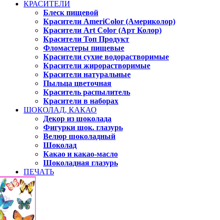
КРАСИТЕЛИ
Блеск пищевой
Красители AmeriColor (Америколор)
Красители Art Color (Арт Колор)
Красители Топ Продукт
Фломастеры пищевые
Красители сухие водорастворимые
Красители жирорастворимые
Красители натуральные
Пыльца цветочная
Краситель распылитель
Красители в наборах
ШОКОЛАД, КАКАО
Декор из шоколада
Фигурки шок. глазурь
Велюр шоколадный
Шоколад
Какао и какао-масло
Шоколадная глазурь
ПЕЧАТЬ