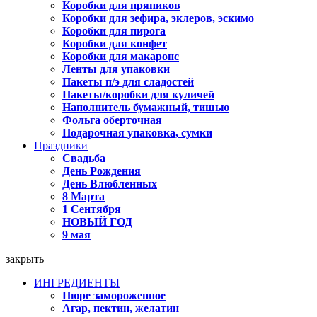
Коробки для пряников
Коробки для зефира, эклеров, эскимо
Коробки для пирога
Коробки для конфет
Коробки для макаронс
Ленты для упаковки
Пакеты п/э для сладостей
Пакеты/коробки для куличей
Наполнитель бумажный, тишью
Фольга оберточная
Подарочная упаковка, сумки
Праздники
Свадьба
День Рождения
День Влюбленных
8 Марта
1 Сентября
НОВЫЙ ГОД
9 мая
закрыть
ИНГРЕДИЕНТЫ
Пюре замороженное
Агар, пектин, желатин