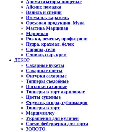
Ароматизаторы пищевые
Айсинг, помадка
Ваниль и специи
Изомальт, карамель
Ореховая продукция, Мука
Мастика Марципан
Марципан
Рожки, печенье, профитроли
Пудра, крахмал, белок
Сиропы, гели
Сливки, сыр, крем
ДЕКОР
Сахарные букеты
Сахарные цветы
Фигурки сахарные
Топперы съедобные
Посыпки сахарные
Топперы в торт акриловые
Цветы сушеные
Фрукты, ягоды, сублимация
Топперы в торт
Маршмеллоу
Украшения для куличей
Свечи фейерверки для торта
ЗОЛОТО