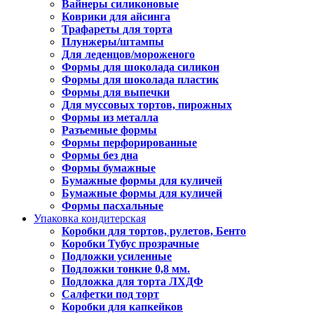
Вайнеры силиконовые
Коврики для айсинга
Трафареты для торта
Плунжеры/штампы
Для леденцов/мороженого
Формы для шоколада силикон
Формы для шоколада пластик
Формы для выпечки
Для муссовых тортов, пирожных
Формы из металла
Разъемные формы
Формы перфорированные
Формы без дна
Формы бумажные
Бумажные формы для куличей
Бумажные формы для куличей
Формы пасхальные
Упаковка кондитерская
Коробки для тортов, рулетов, Бенто
Коробки Тубус прозрачные
Подложки усиленные
Подложки тонкие 0,8 мм.
Подложка для торта ЛХДФ
Салфетки под торт
Коробки для капкейков