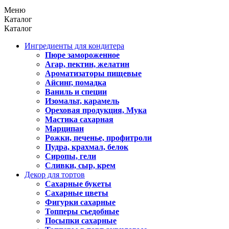
Меню
Каталог
Каталог
Ингредиенты для кондитера
Пюре замороженное
Агар, пектин, желатин
Ароматизаторы пищевые
Айсинг, помадка
Ваниль и специи
Изомальт, карамель
Ореховая продукция, Мука
Мастика сахарная
Марципан
Рожки, печенье, профитроли
Пудра, крахмал, белок
Сиропы, гели
Сливки, сыр, крем
Декор для тортов
Сахарные букеты
Сахарные цветы
Фигурки сахарные
Топперы съедобные
Посыпки сахарные