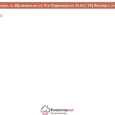
сква, м. Щелковская ул. 9-я Парковая вл. 61Ас1 ТЦ Вектор э. 2 
ru