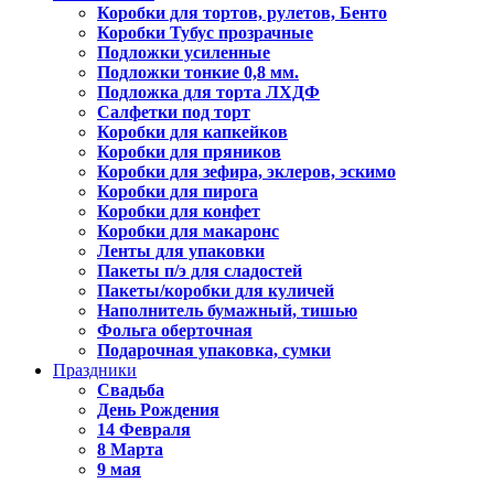
Коробки для тортов, рулетов, Бенто
Коробки Тубус прозрачные
Подложки усиленные
Подложки тонкие 0,8 мм.
Подложка для торта ЛХДФ
Салфетки под торт
Коробки для капкейков
Коробки для пряников
Коробки для зефира, эклеров, эскимо
Коробки для пирога
Коробки для конфет
Коробки для макаронс
Ленты для упаковки
Пакеты п/э для сладостей
Пакеты/коробки для куличей
Наполнитель бумажный, тишью
Фольга оберточная
Подарочная упаковка, сумки
Праздники
Свадьба
День Рождения
14 Февраля
8 Марта
9 мая