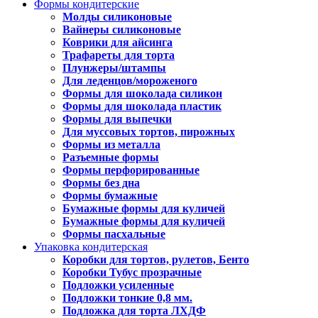
Формы кондитерские
Молды силиконовые
Вайнеры силиконовые
Коврики для айсинга
Трафареты для торта
Плунжеры/штампы
Для леденцов/мороженого
Формы для шоколада силикон
Формы для шоколада пластик
Формы для выпечки
Для муссовых тортов, пирожных
Формы из металла
Разъемные формы
Формы перфорированные
Формы без дна
Формы бумажные
Бумажные формы для куличей
Бумажные формы для куличей
Формы пасхальные
Упаковка кондитерская
Коробки для тортов, рулетов, Бенто
Коробки Тубус прозрачные
Подложки усиленные
Подложки тонкие 0,8 мм.
Подложка для торта ЛХДФ