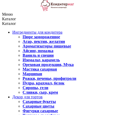
Меню
Каталог
Каталог
Ингредиенты для кондитера
Пюре замороженное
Агар, пектин, желатин
Ароматизаторы пищевые
Айсинг, помадка
Ваниль и специи
Изомальт, карамель
Ореховая продукция, Мука
Мастика сахарная
Марципан
Рожки, печенье, профитроли
Пудра, крахмал, белок
Сиропы, гели
Сливки, сыр, крем
Декор для тортов
Сахарные букеты
Сахарные цветы
Фигурки сахарные