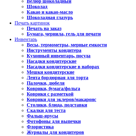
Велюр шоколадный
Шоколад
Какао и какао-масло
Шоколадная глазурь
Печать картинок
Печать на заказ
Бумага, чернила, гель для печати
Инвентарь
Весы, термометры, мерные емкости
Инструменты кондитера
Кухонный инвентарь, посуда
Насадки кондитерские
Насадки кондитерские в наборах
Мешки кондитерские
Лента бордюрная для торта
Палочки, дюбеля
Коврики, бумага/фольга
Коврики с разметкой
Коврики для эклеров/макаронс
Столики, блюда, подставки
Скалки для теста
Фальш-ярусы
Фотофоны для выпечки
Флористика
Журналы для кондитеров