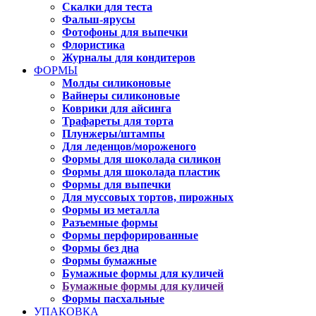
Скалки для теста
Фальш-ярусы
Фотофоны для выпечки
Флористика
Журналы для кондитеров
ФОРМЫ
Молды силиконовые
Вайнеры силиконовые
Коврики для айсинга
Трафареты для торта
Плунжеры/штампы
Для леденцов/мороженого
Формы для шоколада силикон
Формы для шоколада пластик
Формы для выпечки
Для муссовых тортов, пирожных
Формы из металла
Разъемные формы
Формы перфорированные
Формы без дна
Формы бумажные
Бумажные формы для куличей
Бумажные формы для куличей
Формы пасхальные
УПАКОВКА