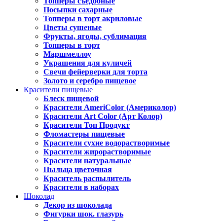
Топперы съедобные
Посыпки сахарные
Топперы в торт акриловые
Цветы сушеные
Фрукты, ягоды, сублимация
Топперы в торт
Маршмеллоу
Украшения для куличей
Свечи фейерверки для торта
Золото и серебро пищевое
Красители пищевые
Блеск пищевой
Красители AmeriColor (Америколор)
Красители Art Color (Арт Колор)
Красители Топ Продукт
Фломастеры пищевые
Красители сухие водорастворимые
Красители жирорастворимые
Красители натуральные
Пыльца цветочная
Краситель распылитель
Красители в наборах
Шоколад
Декор из шоколада
Фигурки шок. глазурь