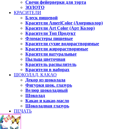
Свечи фейерверки для торта
ЗОЛОТО
КРАСИТЕЛИ
Блеск пищевой
Красители AmeriColor (Америколор)
Красители Art Color (Арт Колор)
Красители Топ Продукт
Фломастеры пищевые
Красители сухие водорастворимые
Красители жирорастворимые
Красители натуральные
Пыльца цветочная
Краситель распылитель
Красители в наборах
ШОКОЛАД, КАКАО
Декор из шоколада
Фигурки шок. глазурь
Велюр шоколадный
Шоколад
Какао и какао-масло
Шоколадная глазурь
ПЕЧАТЬ