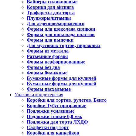
Вайнеры силиконовые
Коврики для айсинга
Трафареты для торта
Плунжеры/штампы
Для леденцов/мороженого
Формы для шоколада силикон
Формы для шоколада пластик
Формы для выпечки
Для муссовых тортов, пирожных
Формы из металла
Разъемные формы
Формы перфорированные
Формы без дна
Формы бумажные
Бумажные формы для куличей
Бумажные формы для куличей
Формы пасхальные
Упаковка кондитерская
Коробки для тортов, рулетов, Бенто
Коробки Тубус прозрачные
Подложки усиленные
Подложки тонкие 0,8 мм.
Подложка для торта ЛХДФ
Салфетки под торт
Коробки для капкейков