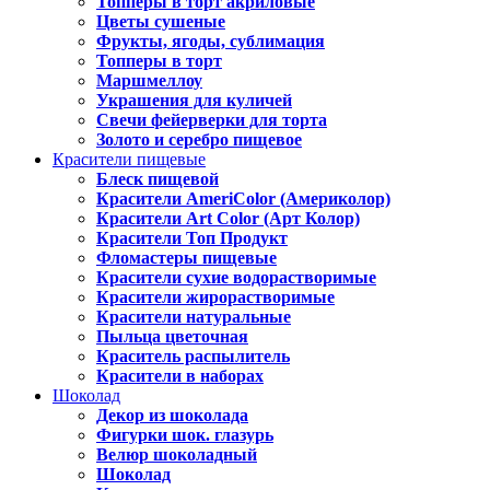
Топперы в торт акриловые
Цветы сушеные
Фрукты, ягоды, сублимация
Топперы в торт
Маршмеллоу
Украшения для куличей
Свечи фейерверки для торта
Золото и серебро пищевое
Красители пищевые
Блеск пищевой
Красители AmeriColor (Америколор)
Красители Art Color (Арт Колор)
Красители Топ Продукт
Фломастеры пищевые
Красители сухие водорастворимые
Красители жирорастворимые
Красители натуральные
Пыльца цветочная
Краситель распылитель
Красители в наборах
Шоколад
Декор из шоколада
Фигурки шок. глазурь
Велюр шоколадный
Шоколад