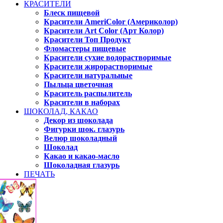
КРАСИТЕЛИ
Блеск пищевой
Красители AmeriColor (Америколор)
Красители Art Color (Арт Колор)
Красители Топ Продукт
Фломастеры пищевые
Красители сухие водорастворимые
Красители жирорастворимые
Красители натуральные
Пыльца цветочная
Краситель распылитель
Красители в наборах
ШОКОЛАД, КАКАО
Декор из шоколада
Фигурки шок. глазурь
Велюр шоколадный
Шоколад
Какао и какао-масло
Шоколадная глазурь
ПЕЧАТЬ