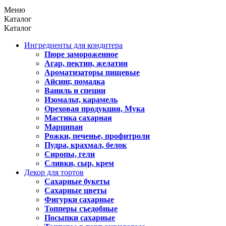
Меню
Каталог
Каталог
Ингредиенты для кондитера
Пюре замороженное
Агар, пектин, желатин
Ароматизаторы пищевые
Айсинг, помадка
Ваниль и специи
Изомальт, карамель
Ореховая продукция, Мука
Мастика сахарная
Марципан
Рожки, печенье, профитроли
Пудра, крахмал, белок
Сиропы, гели
Сливки, сыр, крем
Декор для тортов
Сахарные букеты
Сахарные цветы
Фигурки сахарные
Топперы съедобные
Посыпки сахарные