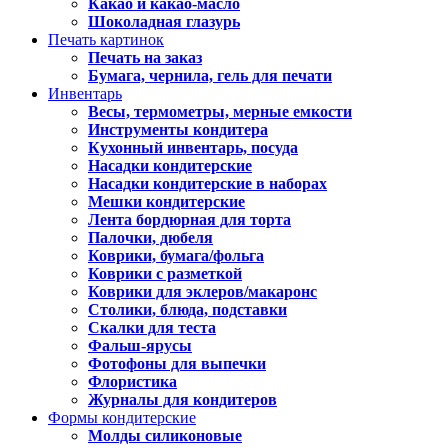
Какао и какао-масло
Шоколадная глазурь
Печать картинок
Печать на заказ
Бумага, чернила, гель для печати
Инвентарь
Весы, термометры, мерные емкости
Инструменты кондитера
Кухонный инвентарь, посуда
Насадки кондитерские
Насадки кондитерские в наборах
Мешки кондитерские
Лента бордюрная для торта
Палочки, дюбеля
Коврики, бумага/фольга
Коврики с разметкой
Коврики для эклеров/макаронс
Столики, блюда, подставки
Скалки для теста
Фальш-ярусы
Фотофоны для выпечки
Флористика
Журналы для кондитеров
Формы кондитерские
Молды силиконовые