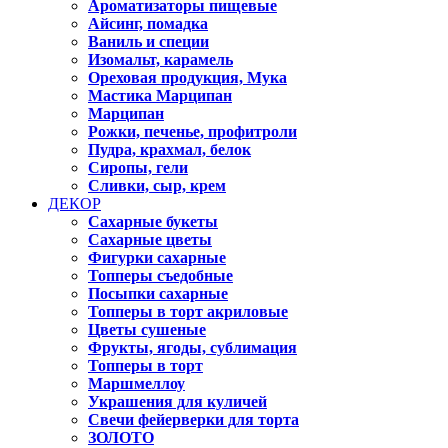
Ароматизаторы пищевые
Айсинг, помадка
Ваниль и специи
Изомальт, карамель
Ореховая продукция, Мука
Мастика Марципан
Марципан
Рожки, печенье, профитроли
Пудра, крахмал, белок
Сиропы, гели
Сливки, сыр, крем
ДЕКОР
Сахарные букеты
Сахарные цветы
Фигурки сахарные
Топперы съедобные
Посыпки сахарные
Топперы в торт акриловые
Цветы сушеные
Фрукты, ягоды, сублимация
Топперы в торт
Маршмеллоу
Украшения для куличей
Свечи фейерверки для торта
ЗОЛОТО