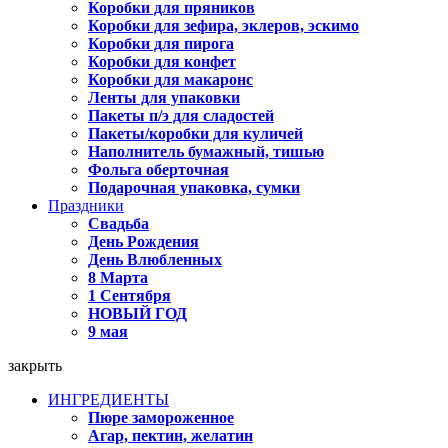
Коробки для пряников
Коробки для зефира, эклеров, эскимо
Коробки для пирога
Коробки для конфет
Коробки для макаронс
Ленты для упаковки
Пакеты п/э для сладостей
Пакеты/коробки для куличей
Наполнитель бумажный, тишью
Фольга оберточная
Подарочная упаковка, сумки
Праздники
Свадьба
День Рождения
День Влюбленных
8 Марта
1 Сентября
НОВЫЙ ГОД
9 мая
закрыть
ИНГРЕДИЕНТЫ
Пюре замороженное
Агар, пектин, желатин