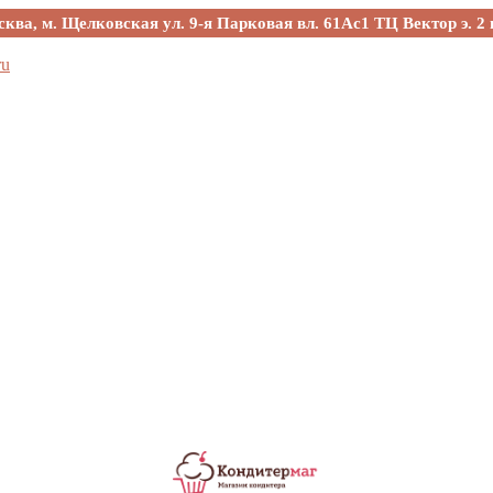
сква, м. Щелковская ул. 9-я Парковая вл. 61Ас1 ТЦ Вектор э. 2 
ru