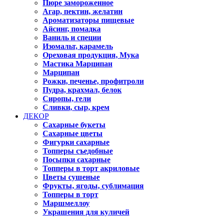
Пюре замороженное
Агар, пектин, желатин
Ароматизаторы пищевые
Айсинг, помадка
Ваниль и специи
Изомальт, карамель
Ореховая продукция, Мука
Мастика Марципан
Марципан
Рожки, печенье, профитроли
Пудра, крахмал, белок
Сиропы, гели
Сливки, сыр, крем
ДЕКОР
Сахарные букеты
Сахарные цветы
Фигурки сахарные
Топперы съедобные
Посыпки сахарные
Топперы в торт акриловые
Цветы сушеные
Фрукты, ягоды, сублимация
Топперы в торт
Маршмеллоу
Украшения для куличей