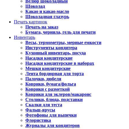
Велюр шоколадный
Шоколад
Какао и какао-масло
Шоколадная глазурь
Печать картинок
Печать на заказ
Бумага, чернила, гель для печати
Инвентарь
Весы, термометры, мерные емкости
Инструменты кондитера
Кухонный инвентарь, посуда
Насадки кондитерские
Насадки кондитерские в наборах
Мешки кондитерские
Лента бордюрная для торта
Палочки, дюбеля
Коврики, бумага/фольга
Коврики с разметкой
Коврики для эклеров/макаронс
Столики, блюда, подставки
Скалки для теста
Фальш-ярусы
Фотофоны для выпечки
Флористика
Журналы для кондитеров