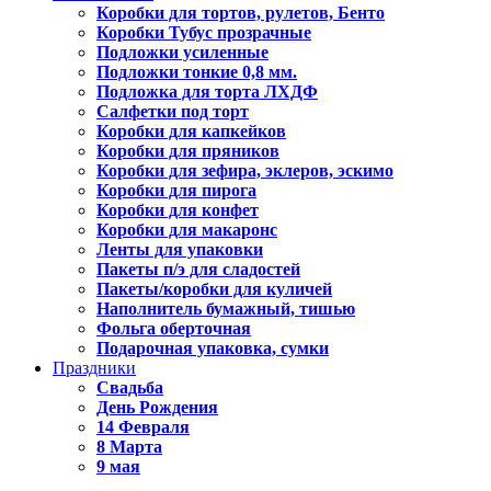
Коробки для тортов, рулетов, Бенто
Коробки Тубус прозрачные
Подложки усиленные
Подложки тонкие 0,8 мм.
Подложка для торта ЛХДФ
Салфетки под торт
Коробки для капкейков
Коробки для пряников
Коробки для зефира, эклеров, эскимо
Коробки для пирога
Коробки для конфет
Коробки для макаронс
Ленты для упаковки
Пакеты п/э для сладостей
Пакеты/коробки для куличей
Наполнитель бумажный, тишью
Фольга оберточная
Подарочная упаковка, сумки
Праздники
Свадьба
День Рождения
14 Февраля
8 Марта
9 мая