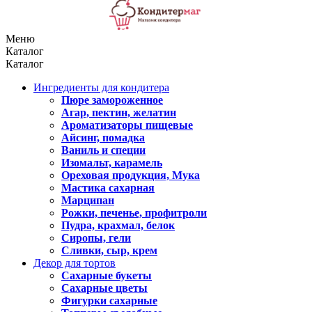
Меню
Каталог
Каталог
Ингредиенты для кондитера
Пюре замороженное
Агар, пектин, желатин
Ароматизаторы пищевые
Айсинг, помадка
Ваниль и специи
Изомальт, карамель
Ореховая продукция, Мука
Мастика сахарная
Марципан
Рожки, печенье, профитроли
Пудра, крахмал, белок
Сиропы, гели
Сливки, сыр, крем
Декор для тортов
Сахарные букеты
Сахарные цветы
Фигурки сахарные