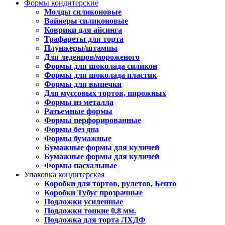
Формы кондитерские
Молды силиконовые
Вайнеры силиконовые
Коврики для айсинга
Трафареты для торта
Плунжеры/штампы
Для леденцов/мороженого
Формы для шоколада силикон
Формы для шоколада пластик
Формы для выпечки
Для муссовых тортов, пирожных
Формы из металла
Разъемные формы
Формы перфорированные
Формы без дна
Формы бумажные
Бумажные формы для куличей
Бумажные формы для куличей
Формы пасхальные
Упаковка кондитерская
Коробки для тортов, рулетов, Бенто
Коробки Тубус прозрачные
Подложки усиленные
Подложки тонкие 0,8 мм.
Подложка для торта ЛХДФ