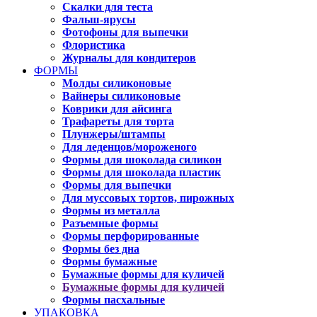
Скалки для теста
Фальш-ярусы
Фотофоны для выпечки
Флористика
Журналы для кондитеров
ФОРМЫ
Молды силиконовые
Вайнеры силиконовые
Коврики для айсинга
Трафареты для торта
Плунжеры/штампы
Для леденцов/мороженого
Формы для шоколада силикон
Формы для шоколада пластик
Формы для выпечки
Для муссовых тортов, пирожных
Формы из металла
Разъемные формы
Формы перфорированные
Формы без дна
Формы бумажные
Бумажные формы для куличей
Бумажные формы для куличей
Формы пасхальные
УПАКОВКА