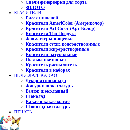
Свечи фейерверки для торта
ЗОЛОТО
КРАСИТЕЛИ
Блеск пищевой
Красители AmeriColor (Америколор)
Красители Art Color (Арт Колор)
Красители Топ Продукт
Фломастеры пищевые
Красители сухие водорастворимые
Красители жирорастворимые
Красители натуральные
Пыльца цветочная
Краситель распылитель
Красители в наборах
ШОКОЛАД, КАКАО
Декор из шоколада
Фигурки шок. глазурь
Велюр шоколадный
Шоколад
Какао и какао-масло
Шоколадная глазурь
ПЕЧАТЬ