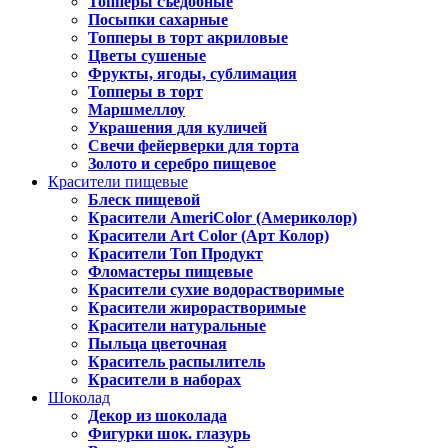
Топперы съедобные
Посыпки сахарные
Топперы в торт акриловые
Цветы сушеные
Фрукты, ягоды, сублимация
Топперы в торт
Маршмеллоу
Украшения для куличей
Свечи фейерверки для торта
Золото и серебро пищевое
Красители пищевые
Блеск пищевой
Красители AmeriColor (Америколор)
Красители Art Color (Арт Колор)
Красители Топ Продукт
Фломастеры пищевые
Красители сухие водорастворимые
Красители жирорастворимые
Красители натуральные
Пыльца цветочная
Краситель распылитель
Красители в наборах
Шоколад
Декор из шоколада
Фигурки шок. глазурь