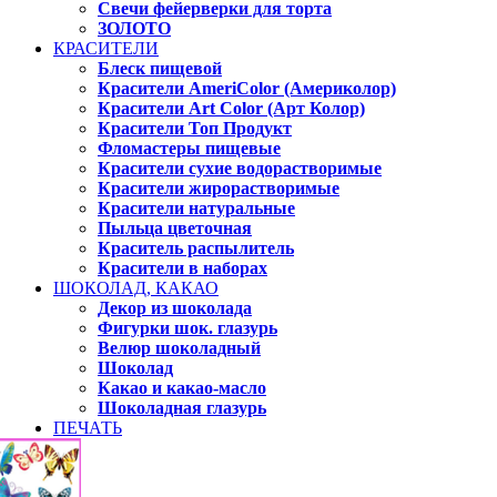
Свечи фейерверки для торта
ЗОЛОТО
КРАСИТЕЛИ
Блеск пищевой
Красители AmeriColor (Америколор)
Красители Art Color (Арт Колор)
Красители Топ Продукт
Фломастеры пищевые
Красители сухие водорастворимые
Красители жирорастворимые
Красители натуральные
Пыльца цветочная
Краситель распылитель
Красители в наборах
ШОКОЛАД, КАКАО
Декор из шоколада
Фигурки шок. глазурь
Велюр шоколадный
Шоколад
Какао и какао-масло
Шоколадная глазурь
ПЕЧАТЬ