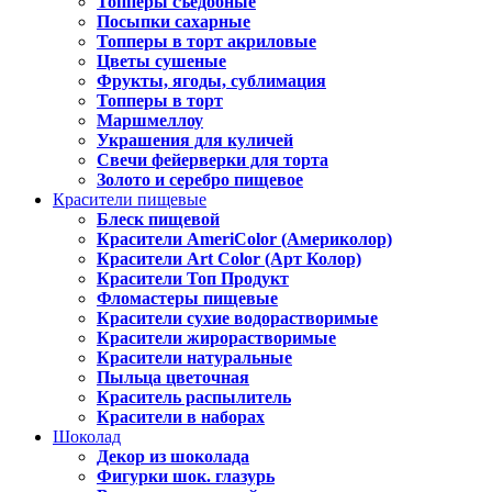
Топперы съедобные
Посыпки сахарные
Топперы в торт акриловые
Цветы сушеные
Фрукты, ягоды, сублимация
Топперы в торт
Маршмеллоу
Украшения для куличей
Свечи фейерверки для торта
Золото и серебро пищевое
Красители пищевые
Блеск пищевой
Красители AmeriColor (Америколор)
Красители Art Color (Арт Колор)
Красители Топ Продукт
Фломастеры пищевые
Красители сухие водорастворимые
Красители жирорастворимые
Красители натуральные
Пыльца цветочная
Краситель распылитель
Красители в наборах
Шоколад
Декор из шоколада
Фигурки шок. глазурь