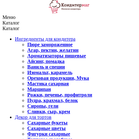
Меню
Каталог
Каталог
Ингредиенты для кондитера
Пюре замороженное
Агар, пектин, желатин
Ароматизаторы пищевые
Айсинг, помадка
Ваниль и специи
Изомальт, карамель
Ореховая продукция, Мука
Мастика сахарная
Марципан
Рожки, печенье, профитроли
Пудра, крахмал, белок
Сиропы, гели
Сливки, сыр, крем
Декор для тортов
Сахарные букеты
Сахарные цветы
Фигурки сахарные