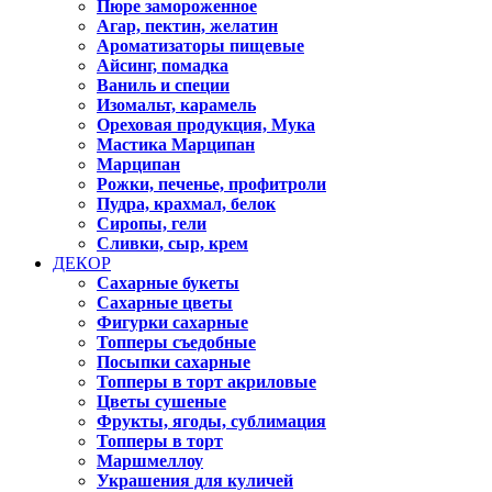
Пюре замороженное
Агар, пектин, желатин
Ароматизаторы пищевые
Айсинг, помадка
Ваниль и специи
Изомальт, карамель
Ореховая продукция, Мука
Мастика Марципан
Марципан
Рожки, печенье, профитроли
Пудра, крахмал, белок
Сиропы, гели
Сливки, сыр, крем
ДЕКОР
Сахарные букеты
Сахарные цветы
Фигурки сахарные
Топперы съедобные
Посыпки сахарные
Топперы в торт акриловые
Цветы сушеные
Фрукты, ягоды, сублимация
Топперы в торт
Маршмеллоу
Украшения для куличей