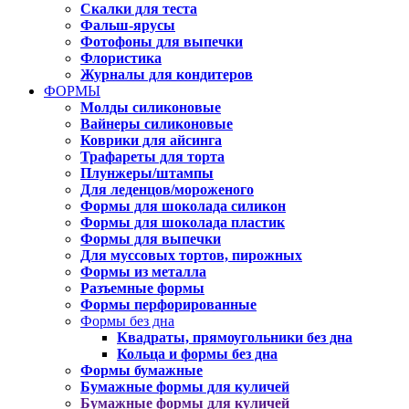
Скалки для теста
Фальш-ярусы
Фотофоны для выпечки
Флористика
Журналы для кондитеров
ФОРМЫ
Молды силиконовые
Вайнеры силиконовые
Коврики для айсинга
Трафареты для торта
Плунжеры/штампы
Для леденцов/мороженого
Формы для шоколада силикон
Формы для шоколада пластик
Формы для выпечки
Для муссовых тортов, пирожных
Формы из металла
Разъемные формы
Формы перфорированные
Формы без дна
Квадраты, прямоугольники без дна
Кольца и формы без дна
Формы бумажные
Бумажные формы для куличей
Бумажные формы для куличей