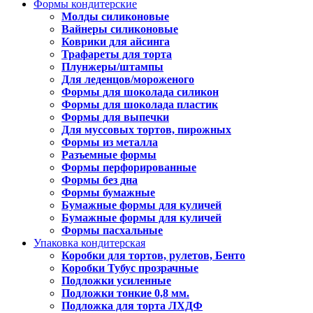
Формы кондитерские
Молды силиконовые
Вайнеры силиконовые
Коврики для айсинга
Трафареты для торта
Плунжеры/штампы
Для леденцов/мороженого
Формы для шоколада силикон
Формы для шоколада пластик
Формы для выпечки
Для муссовых тортов, пирожных
Формы из металла
Разъемные формы
Формы перфорированные
Формы без дна
Формы бумажные
Бумажные формы для куличей
Бумажные формы для куличей
Формы пасхальные
Упаковка кондитерская
Коробки для тортов, рулетов, Бенто
Коробки Тубус прозрачные
Подложки усиленные
Подложки тонкие 0,8 мм.
Подложка для торта ЛХДФ