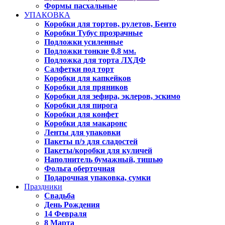
Формы пасхальные
УПАКОВКА
Коробки для тортов, рулетов, Бенто
Коробки Тубус прозрачные
Подложки усиленные
Подложки тонкие 0,8 мм.
Подложка для торта ЛХДФ
Салфетки под торт
Коробки для капкейков
Коробки для пряников
Коробки для зефира, эклеров, эскимо
Коробки для пирога
Коробки для конфет
Коробки для макаронс
Ленты для упаковки
Пакеты п/э для сладостей
Пакеты/коробки для куличей
Наполнитель бумажный, тишью
Фольга оберточная
Подарочная упаковка, сумки
Праздники
Свадьба
День Рождения
14 Февраля
8 Марта