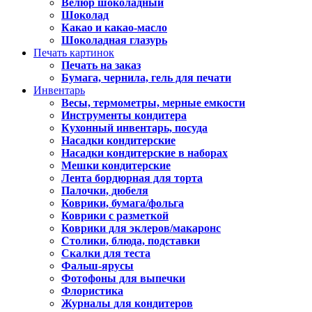
Велюр шоколадный
Шоколад
Какао и какао-масло
Шоколадная глазурь
Печать картинок
Печать на заказ
Бумага, чернила, гель для печати
Инвентарь
Весы, термометры, мерные емкости
Инструменты кондитера
Кухонный инвентарь, посуда
Насадки кондитерские
Насадки кондитерские в наборах
Мешки кондитерские
Лента бордюрная для торта
Палочки, дюбеля
Коврики, бумага/фольга
Коврики с разметкой
Коврики для эклеров/макаронс
Столики, блюда, подставки
Скалки для теста
Фальш-ярусы
Фотофоны для выпечки
Флористика
Журналы для кондитеров