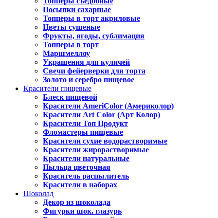
Топперы съедобные
Посыпки сахарные
Топперы в торт акриловые
Цветы сушеные
Фрукты, ягоды, сублимация
Топперы в торт
Маршмеллоу
Украшения для куличей
Свечи фейерверки для торта
Золото и серебро пищевое
Красители пищевые
Блеск пищевой
Красители AmeriColor (Америколор)
Красители Art Color (Арт Колор)
Красители Топ Продукт
Фломастеры пищевые
Красители сухие водорастворимые
Красители жирорастворимые
Красители натуральные
Пыльца цветочная
Краситель распылитель
Красители в наборах
Шоколад
Декор из шоколада
Фигурки шок. глазурь