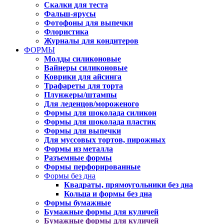
Скалки для теста
Фальш-ярусы
Фотофоны для выпечки
Флористика
Журналы для кондитеров
ФОРМЫ
Молды силиконовые
Вайнеры силиконовые
Коврики для айсинга
Трафареты для торта
Плунжеры/штампы
Для леденцов/мороженого
Формы для шоколада силикон
Формы для шоколада пластик
Формы для выпечки
Для муссовых тортов, пирожных
Формы из металла
Разъемные формы
Формы перфорированные
Формы без дна
Квадраты, прямоугольники без дна
Кольца и формы без дна
Формы бумажные
Бумажные формы для куличей
Бумажные формы для куличей