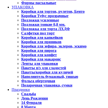
Формы пасхальные
УПАКОВКА
Коробки для тортов, рулетов, Бенто
Коробки Тубус прозрачные
Подложки усиленные
Подложки тонкие 0,8 мм.
Подложка для торта ЛХДФ
Салфетки под торт
Коробки для капкейков
Коробки для пряников
Коробки для зефира, эклеров, эскимо
Коробки для пирога
Коробки для конфет
Коробки для макаронс
Ленты для упаковки
Пакеты п/э для сладостей
Пакеты/коробки для куличей
Наполнитель бумажный, тишью
Фольга оберточная
Подарочная упаковка, сумки
Праздники
Свадьба
День Рождения
14 Февраля
8 Марта