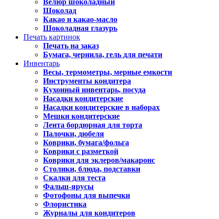
Велюр шоколадный
Шоколад
Какао и какао-масло
Шоколадная глазурь
Печать картинок
Печать на заказ
Бумага, чернила, гель для печати
Инвентарь
Весы, термометры, мерные емкости
Инструменты кондитера
Кухонный инвентарь, посуда
Насадки кондитерские
Насадки кондитерские в наборах
Мешки кондитерские
Лента бордюрная для торта
Палочки, дюбеля
Коврики, бумага/фольга
Коврики с разметкой
Коврики для эклеров/макаронс
Столики, блюда, подставки
Скалки для теста
Фальш-ярусы
Фотофоны для выпечки
Флористика
Журналы для кондитеров