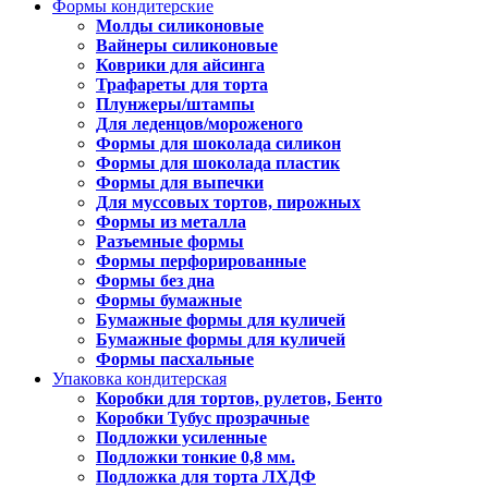
Формы кондитерские
Молды силиконовые
Вайнеры силиконовые
Коврики для айсинга
Трафареты для торта
Плунжеры/штампы
Для леденцов/мороженого
Формы для шоколада силикон
Формы для шоколада пластик
Формы для выпечки
Для муссовых тортов, пирожных
Формы из металла
Разъемные формы
Формы перфорированные
Формы без дна
Формы бумажные
Бумажные формы для куличей
Бумажные формы для куличей
Формы пасхальные
Упаковка кондитерская
Коробки для тортов, рулетов, Бенто
Коробки Тубус прозрачные
Подложки усиленные
Подложки тонкие 0,8 мм.
Подложка для торта ЛХДФ