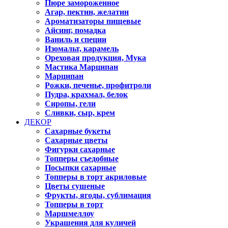
Пюре замороженное
Агар, пектин, желатин
Ароматизаторы пищевые
Айсинг, помадка
Ваниль и специи
Изомальт, карамель
Ореховая продукция, Мука
Мастика Марципан
Марципан
Рожки, печенье, профитроли
Пудра, крахмал, белок
Сиропы, гели
Сливки, сыр, крем
ДЕКОР
Сахарные букеты
Сахарные цветы
Фигурки сахарные
Топперы съедобные
Посыпки сахарные
Топперы в торт акриловые
Цветы сушеные
Фрукты, ягоды, сублимация
Топперы в торт
Маршмеллоу
Украшения для куличей