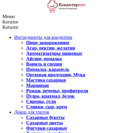
Меню
Каталог
Каталог
Ингредиенты для кондитера
Пюре замороженное
Агар, пектин, желатин
Ароматизаторы пищевые
Айсинг, помадка
Ваниль и специи
Изомальт, карамель
Ореховая продукция, Мука
Мастика сахарная
Марципан
Рожки, печенье, профитроли
Пудра, крахмал, белок
Сиропы, гели
Сливки, сыр, крем
Декор для тортов
Сахарные букеты
Сахарные цветы
Фигурки сахарные