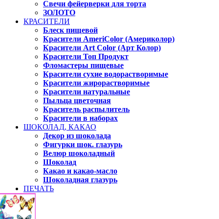
Свечи фейерверки для торта
ЗОЛОТО
КРАСИТЕЛИ
Блеск пищевой
Красители AmeriColor (Америколор)
Красители Art Color (Арт Колор)
Красители Топ Продукт
Фломастеры пищевые
Красители сухие водорастворимые
Красители жирорастворимые
Красители натуральные
Пыльца цветочная
Краситель распылитель
Красители в наборах
ШОКОЛАД, КАКАО
Декор из шоколада
Фигурки шок. глазурь
Велюр шоколадный
Шоколад
Какао и какао-масло
Шоколадная глазурь
ПЕЧАТЬ