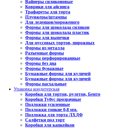
Вайнеры силиконовые
Коврики для айсинга
Трафареты для торта
Плунжеры/штампы
Для леденцов/мороженого
Формы для шоколада силикон
Формы для шоколада пластик
Формы для выпечки
Для муссовых тортов, пирожных
Формы из металла
Разъемные формы
Формы перфорированные
Формы без дна
Формы бумажные
Бумажные формы для куличей
Бумажные формы для куличей
Формы пасхальные
Упаковка кондитерская
Коробки для тортов, рулетов, Бенто
Коробки Тубус прозрачные
Подложки усиленные
Подложки тонкие 0,8 мм.
Подложка для торта ЛХДФ
Салфетки под торт
Коробки для капкейков