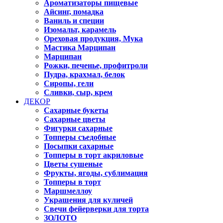
Ароматизаторы пищевые
Айсинг, помадка
Ваниль и специи
Изомальт, карамель
Ореховая продукция, Мука
Мастика Марципан
Марципан
Рожки, печенье, профитроли
Пудра, крахмал, белок
Сиропы, гели
Сливки, сыр, крем
ДЕКОР
Сахарные букеты
Сахарные цветы
Фигурки сахарные
Топперы съедобные
Посыпки сахарные
Топперы в торт акриловые
Цветы сушеные
Фрукты, ягоды, сублимация
Топперы в торт
Маршмеллоу
Украшения для куличей
Свечи фейерверки для торта
ЗОЛОТО