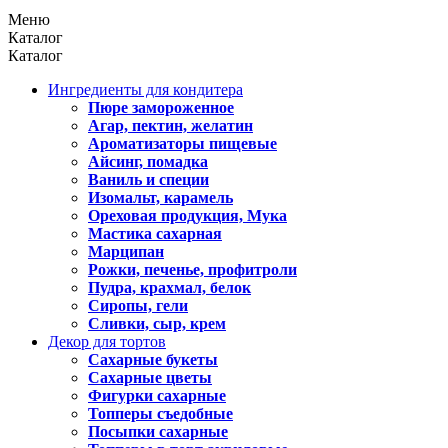
Меню
Каталог
Каталог
Ингредиенты для кондитера
Пюре замороженное
Агар, пектин, желатин
Ароматизаторы пищевые
Айсинг, помадка
Ваниль и специи
Изомальт, карамель
Ореховая продукция, Мука
Мастика сахарная
Марципан
Рожки, печенье, профитроли
Пудра, крахмал, белок
Сиропы, гели
Сливки, сыр, крем
Декор для тортов
Сахарные букеты
Сахарные цветы
Фигурки сахарные
Топперы съедобные
Посыпки сахарные