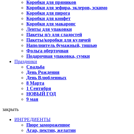
Коробки для пряников
Коробки для зефира, эклеров, эскимо
Коробки для пирога
Коробки для конфет
Коробки для макаронс
Ленты для упаковки
Пакеты п/э для сладостей
Пакеты/коробки для куличей
Наполнитель бумажный, тишью
Фольга оберточная
Подарочная упаковка, сумки
Праздники
Свадьба
День Рождения
День Влюбленных
8 Марта
1 Сентября
НОВЫЙ ГОД
9 мая
закрыть
ИНГРЕДИЕНТЫ
Пюре замороженное
Агар, пектин, желатин