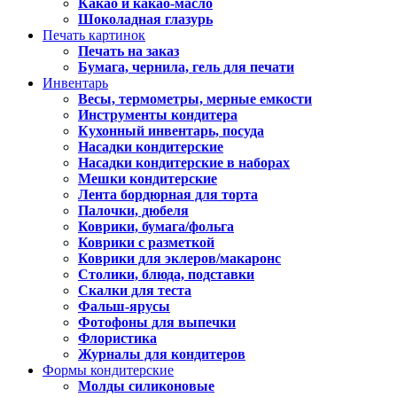
Какао и какао-масло
Шоколадная глазурь
Печать картинок
Печать на заказ
Бумага, чернила, гель для печати
Инвентарь
Весы, термометры, мерные емкости
Инструменты кондитера
Кухонный инвентарь, посуда
Насадки кондитерские
Насадки кондитерские в наборах
Мешки кондитерские
Лента бордюрная для торта
Палочки, дюбеля
Коврики, бумага/фольга
Коврики с разметкой
Коврики для эклеров/макаронс
Столики, блюда, подставки
Скалки для теста
Фальш-ярусы
Фотофоны для выпечки
Флористика
Журналы для кондитеров
Формы кондитерские
Молды силиконовые