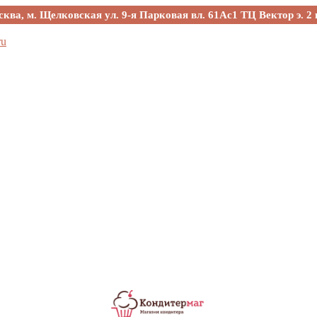
сква, м. Щелковская ул. 9-я Парковая вл. 61Ас1 ТЦ Вектор э. 2 
ru