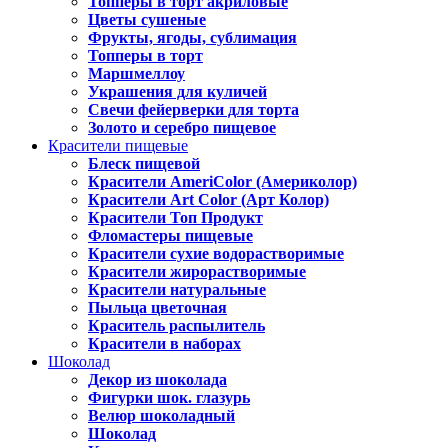
Топперы в торт акриловые
Цветы сушеные
Фрукты, ягоды, сублимация
Топперы в торт
Маршмеллоу
Украшения для куличей
Свечи фейерверки для торта
Золото и серебро пищевое
Красители пищевые
Блеск пищевой
Красители AmeriColor (Америколор)
Красители Art Color (Арт Колор)
Красители Топ Продукт
Фломастеры пищевые
Красители сухие водорастворимые
Красители жирорастворимые
Красители натуральные
Пыльца цветочная
Краситель распылитель
Красители в наборах
Шоколад
Декор из шоколада
Фигурки шок. глазурь
Велюр шоколадный
Шоколад