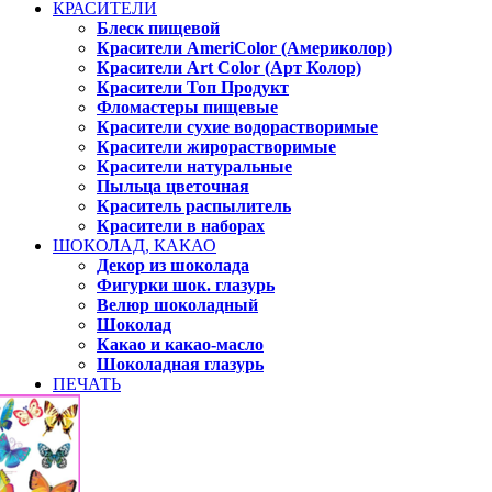
КРАСИТЕЛИ
Блеск пищевой
Красители AmeriColor (Америколор)
Красители Art Color (Арт Колор)
Красители Топ Продукт
Фломастеры пищевые
Красители сухие водорастворимые
Красители жирорастворимые
Красители натуральные
Пыльца цветочная
Краситель распылитель
Красители в наборах
ШОКОЛАД, КАКАО
Декор из шоколада
Фигурки шок. глазурь
Велюр шоколадный
Шоколад
Какао и какао-масло
Шоколадная глазурь
ПЕЧАТЬ