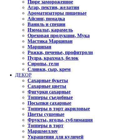
Пюре замороженное
Агар, пектин, желатин
Ароматизаторы пищевые
Айсинг, помадка
Ваниль и специи
Изомальт, карамель
Ореховая продукция, Мука
Мастика Марципан
Марципан
Рожки, печенье, профитроли
Пудра, крахмал, белок
Сиропы, гели
Сливки, сыр, крем
ДЕКОР
Сахарные букеты
Сахарные цветы
Фигурки сахарные
Топперы съедобные
Посыпки сахарные
Топперы в торт акриловые
Цветы сушеные
Фрукты, ягоды, сублимация
Топперы в торт
Маршмеллоу
Украшения для куличей