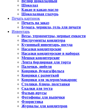
Велюр шоколадный
Шоколад
Какао и какао-масло
Шоколадная глазурь
Печать картинок
Печать на заказ
Бумага, чернила, гель для печати
Инвентарь
Весы, термометры, мерные емкости
Инструменты кондитера
Кухонный инвентарь, посуда
Насадки кондитерские
Насадки кондитерские в наборах
Мешки кондитерские
Лента бордюрная для торта
Палочки, дюбеля
Коврики, бумага/фольга
Коврики с разметкой
Коврики для эклеров/макаронс
Столики, блюда, подставки
Скалки для теста
Фальш-ярусы
Фотофоны для выпечки
Флористика
Журналы для кондитеров