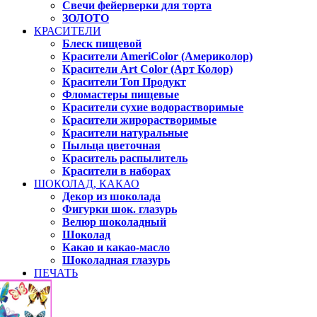
Свечи фейерверки для торта
ЗОЛОТО
КРАСИТЕЛИ
Блеск пищевой
Красители AmeriColor (Америколор)
Красители Art Color (Арт Колор)
Красители Топ Продукт
Фломастеры пищевые
Красители сухие водорастворимые
Красители жирорастворимые
Красители натуральные
Пыльца цветочная
Краситель распылитель
Красители в наборах
ШОКОЛАД, КАКАО
Декор из шоколада
Фигурки шок. глазурь
Велюр шоколадный
Шоколад
Какао и какао-масло
Шоколадная глазурь
ПЕЧАТЬ