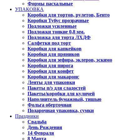
Формы пасхальные
УПАКОВКА
Коробки для тортов, рулетов, Бенто
Коробки Тубус прозрачные
Подложки усиленные
Подложки тонкие 0,8 мм.
Подложка для торта ЛХДФ
Салфетки под торт
Коробки для капкейков
Коробки для пряников
Коробки для зефира, эклеров, эскимо
Коробки для пирога
Коробки для конфет
Коробки для макаронс
Ленты для упаковки
Пакеты п/э для сладостей
Пакеты/коробки для куличей
Наполнитель бумажный, тишью
Фольга оберточная
Подарочная упаковка, сумки
Праздники
Свадьба
День Рождения
14 Февраля
8 Марта