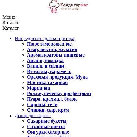
Меню
Каталог
Каталог
Ингредиенты для кондитера
Пюре замороженное
Агар, пектин, желатин
Ароматизаторы пищевые
Айсинг, помадка
Ваниль и специи
Изомальт, карамель
Ореховая продукция, Мука
Мастика сахарная
Марципан
Рожки, печенье, профитроли
Пудра, крахмал, белок
Сиропы, гели
Сливки, сыр, крем
Декор для тортов
Сахарные букеты
Сахарные цветы
Фигурки сахарные