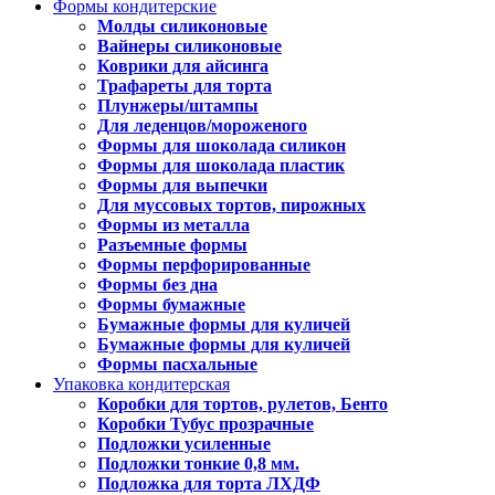
Формы кондитерские
Молды силиконовые
Вайнеры силиконовые
Коврики для айсинга
Трафареты для торта
Плунжеры/штампы
Для леденцов/мороженого
Формы для шоколада силикон
Формы для шоколада пластик
Формы для выпечки
Для муссовых тортов, пирожных
Формы из металла
Разъемные формы
Формы перфорированные
Формы без дна
Формы бумажные
Бумажные формы для куличей
Бумажные формы для куличей
Формы пасхальные
Упаковка кондитерская
Коробки для тортов, рулетов, Бенто
Коробки Тубус прозрачные
Подложки усиленные
Подложки тонкие 0,8 мм.
Подложка для торта ЛХДФ