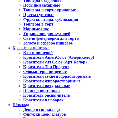
Топперы съедобные
Посыпки сахарные
Топперы в торт акриловые
Цветы сушеные
Фрукты, ягоды, сублимация
Топперы в торт
Маршмеллоу
Украшения для куличей
Свечи фейерверки для торта
Золото и серебро пищевое
Красители пищевые
Блеск пищевой
Красители AmeriColor (Америколор)
Красители Art Color (Арт Колор)
Красители Топ Продукт
Фломастеры пищевые
Красители сухие водорастворимые
Красители жирорастворимые
Красители натуральные
Пыльца цветочная
Краситель распылитель
Красители в наборах
Шоколад
Декор из шоколада
Фигурки шок. глазурь