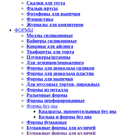
Скалки для теста
Фальш-ярусы
Фотофоны для выпечки
Флористика
Журналы для кондитеров
ФОРМЫ
Молды силиконовые
Вайнеры силиконовые
Коврики для айсинга
Трафареты для торта
Плунжеры/штампы
Для леденцов/мороженого
Формы для шоколада силикон
Формы для шоколада пластик
Формы для выпечки
Для муссовых тортов, пирожных
Формы из металла
Разъемные формы
Формы перфорированные
Формы без дна
Квадраты, прямоугольники без дна
Кольца и формы без дна
Формы бумажные
Бумажные формы для куличей
Бумажные формы для куличей