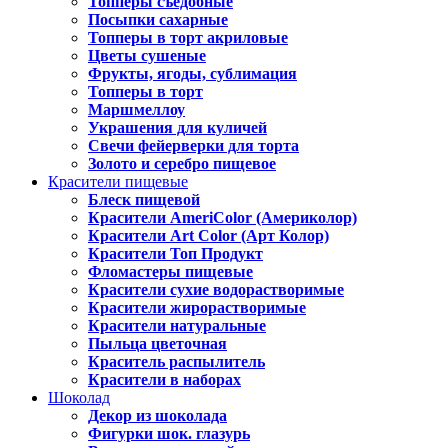
Топперы съедобные
Посыпки сахарные
Топперы в торт акриловые
Цветы сушеные
Фрукты, ягоды, сублимация
Топперы в торт
Маршмеллоу
Украшения для куличей
Свечи фейерверки для торта
Золото и серебро пищевое
Красители пищевые
Блеск пищевой
Красители AmeriColor (Америколор)
Красители Art Color (Арт Колор)
Красители Топ Продукт
Фломастеры пищевые
Красители сухие водорастворимые
Красители жирорастворимые
Красители натуральные
Пыльца цветочная
Краситель распылитель
Красители в наборах
Шоколад
Декор из шоколада
Фигурки шок. глазурь