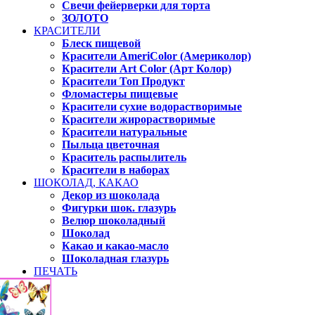
Свечи фейерверки для торта
ЗОЛОТО
КРАСИТЕЛИ
Блеск пищевой
Красители AmeriColor (Америколор)
Красители Art Color (Арт Колор)
Красители Топ Продукт
Фломастеры пищевые
Красители сухие водорастворимые
Красители жирорастворимые
Красители натуральные
Пыльца цветочная
Краситель распылитель
Красители в наборах
ШОКОЛАД, КАКАО
Декор из шоколада
Фигурки шок. глазурь
Велюр шоколадный
Шоколад
Какао и какао-масло
Шоколадная глазурь
ПЕЧАТЬ