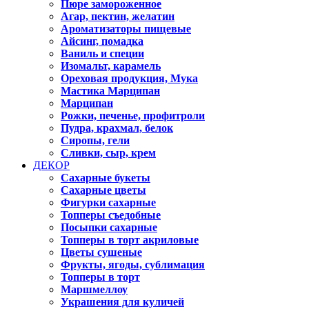
Пюре замороженное
Агар, пектин, желатин
Ароматизаторы пищевые
Айсинг, помадка
Ваниль и специи
Изомальт, карамель
Ореховая продукция, Мука
Мастика Марципан
Марципан
Рожки, печенье, профитроли
Пудра, крахмал, белок
Сиропы, гели
Сливки, сыр, крем
ДЕКОР
Сахарные букеты
Сахарные цветы
Фигурки сахарные
Топперы съедобные
Посыпки сахарные
Топперы в торт акриловые
Цветы сушеные
Фрукты, ягоды, сублимация
Топперы в торт
Маршмеллоу
Украшения для куличей