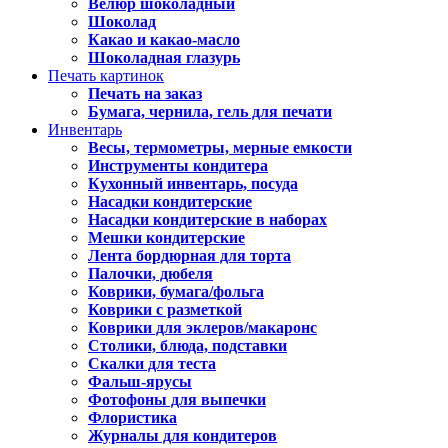
Велюр шоколадный
Шоколад
Какао и какао-масло
Шоколадная глазурь
Печать картинок
Печать на заказ
Бумага, чернила, гель для печати
Инвентарь
Весы, термометры, мерные емкости
Инструменты кондитера
Кухонный инвентарь, посуда
Насадки кондитерские
Насадки кондитерские в наборах
Мешки кондитерские
Лента бордюрная для торта
Палочки, дюбеля
Коврики, бумага/фольга
Коврики с разметкой
Коврики для эклеров/макаронс
Столики, блюда, подставки
Скалки для теста
Фальш-ярусы
Фотофоны для выпечки
Флористика
Журналы для кондитеров