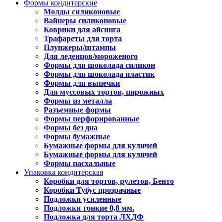
Формы кондитерские
Молды силиконовые
Вайнеры силиконовые
Коврики для айсинга
Трафареты для торта
Плунжеры/штампы
Для леденцов/мороженого
Формы для шоколада силикон
Формы для шоколада пластик
Формы для выпечки
Для муссовых тортов, пирожных
Формы из металла
Разъемные формы
Формы перфорированные
Формы без дна
Формы бумажные
Бумажные формы для куличей
Бумажные формы для куличей
Формы пасхальные
Упаковка кондитерская
Коробки для тортов, рулетов, Бенто
Коробки Тубус прозрачные
Подложки усиленные
Подложки тонкие 0,8 мм.
Подложка для торта ЛХДФ