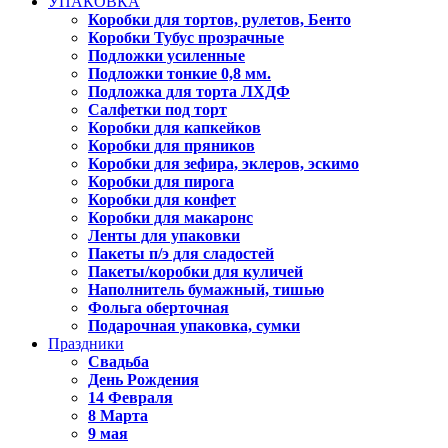
УПАКОВКА
Коробки для тортов, рулетов, Бенто
Коробки Тубус прозрачные
Подложки усиленные
Подложки тонкие 0,8 мм.
Подложка для торта ЛХДФ
Салфетки под торт
Коробки для капкейков
Коробки для пряников
Коробки для зефира, эклеров, эскимо
Коробки для пирога
Коробки для конфет
Коробки для макаронс
Ленты для упаковки
Пакеты п/э для сладостей
Пакеты/коробки для куличей
Наполнитель бумажный, тишью
Фольга оберточная
Подарочная упаковка, сумки
Праздники
Свадьба
День Рождения
14 Февраля
8 Марта
9 мая