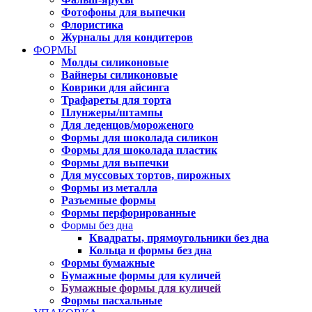
Фотофоны для выпечки
Флористика
Журналы для кондитеров
ФОРМЫ
Молды силиконовые
Вайнеры силиконовые
Коврики для айсинга
Трафареты для торта
Плунжеры/штампы
Для леденцов/мороженого
Формы для шоколада силикон
Формы для шоколада пластик
Формы для выпечки
Для муссовых тортов, пирожных
Формы из металла
Разъемные формы
Формы перфорированные
Формы без дна
Квадраты, прямоугольники без дна
Кольца и формы без дна
Формы бумажные
Бумажные формы для куличей
Бумажные формы для куличей
Формы пасхальные