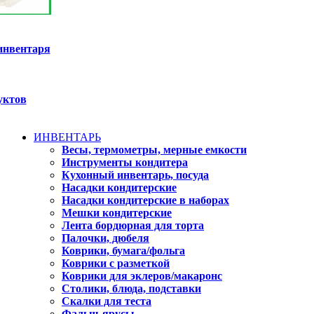
инвентаря
уктов
ИНВЕНТАРЬ
Весы, термометры, мерные емкости
Инструменты кондитера
Кухонный инвентарь, посуда
Насадки кондитерские
Насадки кондитерские в наборах
Мешки кондитерские
Лента бордюрная для торта
Палочки, дюбеля
Коврики, бумага/фольга
Коврики с разметкой
Коврики для эклеров/макаронс
Столики, блюда, подставки
Скалки для теста
Фальш-ярусы