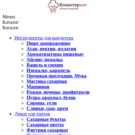
Меню
Каталог
Каталог
Ингредиенты для кондитера
Пюре замороженное
Агар, пектин, желатин
Ароматизаторы пищевые
Айсинг, помадка
Ваниль и специи
Изомальт, карамель
Ореховая продукция, Мука
Мастика сахарная
Марципан
Рожки, печенье, профитроли
Пудра, крахмал, белок
Сиропы, гели
Сливки, сыр, крем
Декор для тортов
Сахарные букеты
Сахарные цветы
Фигурки сахарные