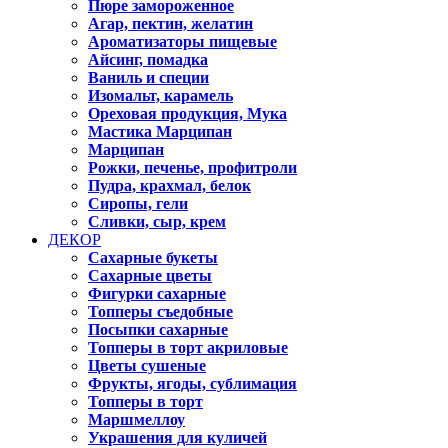
Пюре замороженное
Агар, пектин, желатин
Ароматизаторы пищевые
Айсинг, помадка
Ваниль и специи
Изомальт, карамель
Ореховая продукция, Мука
Мастика Марципан
Марципан
Рожки, печенье, профитроли
Пудра, крахмал, белок
Сиропы, гели
Сливки, сыр, крем
ДЕКОР
Сахарные букеты
Сахарные цветы
Фигурки сахарные
Топперы съедобные
Посыпки сахарные
Топперы в торт акриловые
Цветы сушеные
Фрукты, ягоды, сублимация
Топперы в торт
Маршмеллоу
Украшения для куличей