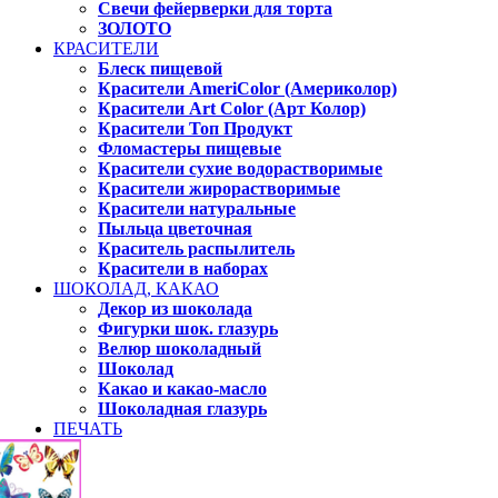
Свечи фейерверки для торта
ЗОЛОТО
КРАСИТЕЛИ
Блеск пищевой
Красители AmeriColor (Америколор)
Красители Art Color (Арт Колор)
Красители Топ Продукт
Фломастеры пищевые
Красители сухие водорастворимые
Красители жирорастворимые
Красители натуральные
Пыльца цветочная
Краситель распылитель
Красители в наборах
ШОКОЛАД, КАКАО
Декор из шоколада
Фигурки шок. глазурь
Велюр шоколадный
Шоколад
Какао и какао-масло
Шоколадная глазурь
ПЕЧАТЬ