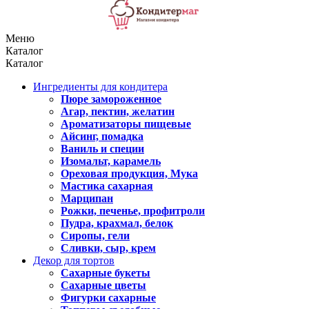
Меню
Каталог
Каталог
Ингредиенты для кондитера
Пюре замороженное
Агар, пектин, желатин
Ароматизаторы пищевые
Айсинг, помадка
Ваниль и специи
Изомальт, карамель
Ореховая продукция, Мука
Мастика сахарная
Марципан
Рожки, печенье, профитроли
Пудра, крахмал, белок
Сиропы, гели
Сливки, сыр, крем
Декор для тортов
Сахарные букеты
Сахарные цветы
Фигурки сахарные