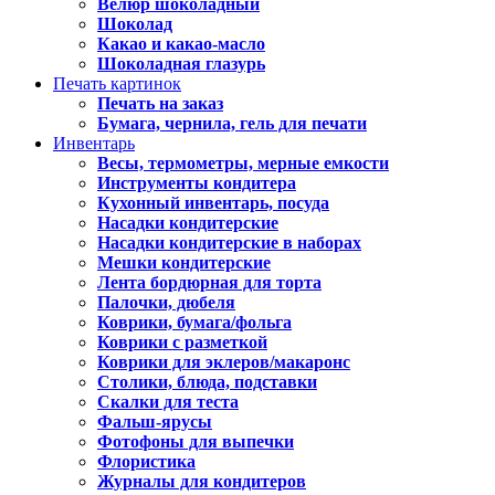
Велюр шоколадный
Шоколад
Какао и какао-масло
Шоколадная глазурь
Печать картинок
Печать на заказ
Бумага, чернила, гель для печати
Инвентарь
Весы, термометры, мерные емкости
Инструменты кондитера
Кухонный инвентарь, посуда
Насадки кондитерские
Насадки кондитерские в наборах
Мешки кондитерские
Лента бордюрная для торта
Палочки, дюбеля
Коврики, бумага/фольга
Коврики с разметкой
Коврики для эклеров/макаронс
Столики, блюда, подставки
Скалки для теста
Фальш-ярусы
Фотофоны для выпечки
Флористика
Журналы для кондитеров