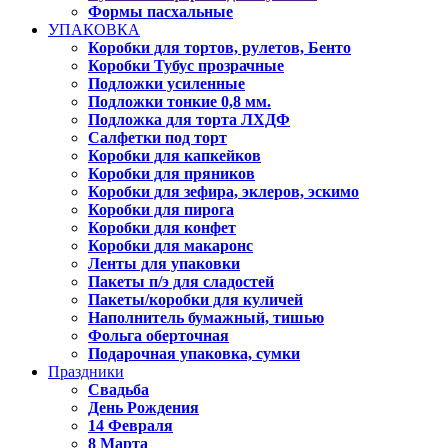
Формы пасхальные
УПАКОВКА
Коробки для тортов, рулетов, Бенто
Коробки Тубус прозрачные
Подложки усиленные
Подложки тонкие 0,8 мм.
Подложка для торта ЛХДФ
Салфетки под торт
Коробки для капкейков
Коробки для пряников
Коробки для зефира, эклеров, эскимо
Коробки для пирога
Коробки для конфет
Коробки для макаронс
Ленты для упаковки
Пакеты п/э для сладостей
Пакеты/коробки для куличей
Наполнитель бумажный, тишью
Фольга оберточная
Подарочная упаковка, сумки
Праздники
Свадьба
День Рождения
14 Февраля
8 Марта