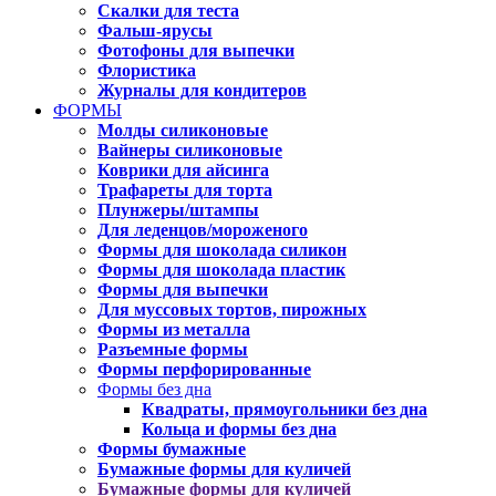
Скалки для теста
Фальш-ярусы
Фотофоны для выпечки
Флористика
Журналы для кондитеров
ФОРМЫ
Молды силиконовые
Вайнеры силиконовые
Коврики для айсинга
Трафареты для торта
Плунжеры/штампы
Для леденцов/мороженого
Формы для шоколада силикон
Формы для шоколада пластик
Формы для выпечки
Для муссовых тортов, пирожных
Формы из металла
Разъемные формы
Формы перфорированные
Формы без дна
Квадраты, прямоугольники без дна
Кольца и формы без дна
Формы бумажные
Бумажные формы для куличей
Бумажные формы для куличей