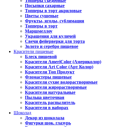
Топперы съедобные
Посыпки сахарные
Топперы в торт акриловые
Цветы сушеные
Фрукты, ягоды, сублимация
Топперы в торт
Маршмеллоу
Украшения для куличей
Свечи фейерверки для торта
Золото и серебро пищевое
Красители пищевые
Блеск пищевой
Красители AmeriColor (Америколор)
Красители Art Color (Арт Колор)
Красители Топ Продукт
Фломастеры пищевые
Красители сухие водорастворимые
Красители жирорастворимые
Красители натуральные
Пыльца цветочная
Краситель распылитель
Красители в наборах
Шоколад
Декор из шоколада
Фигурки шок. глазурь