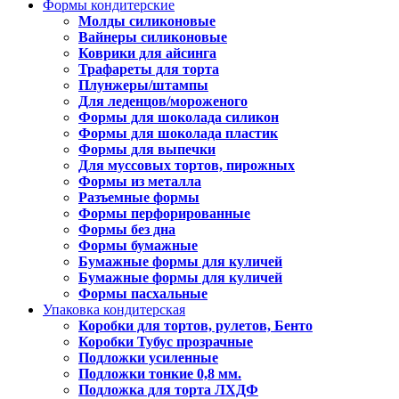
Формы кондитерские
Молды силиконовые
Вайнеры силиконовые
Коврики для айсинга
Трафареты для торта
Плунжеры/штампы
Для леденцов/мороженого
Формы для шоколада силикон
Формы для шоколада пластик
Формы для выпечки
Для муссовых тортов, пирожных
Формы из металла
Разъемные формы
Формы перфорированные
Формы без дна
Формы бумажные
Бумажные формы для куличей
Бумажные формы для куличей
Формы пасхальные
Упаковка кондитерская
Коробки для тортов, рулетов, Бенто
Коробки Тубус прозрачные
Подложки усиленные
Подложки тонкие 0,8 мм.
Подложка для торта ЛХДФ