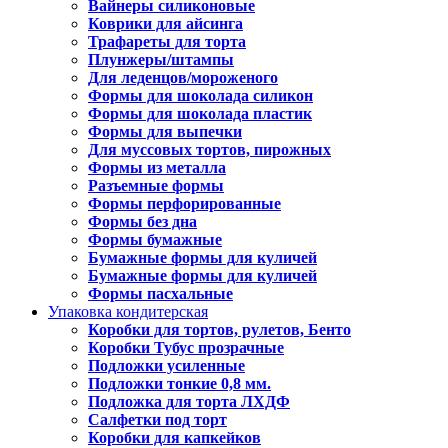
Вайнеры силиконовые
Коврики для айсинга
Трафареты для торта
Плунжеры/штампы
Для леденцов/мороженого
Формы для шоколада силикон
Формы для шоколада пластик
Формы для выпечки
Для муссовых тортов, пирожных
Формы из металла
Разъемные формы
Формы перфорированные
Формы без дна
Формы бумажные
Бумажные формы для куличей
Бумажные формы для куличей
Формы пасхальные
Упаковка кондитерская
Коробки для тортов, рулетов, Бенто
Коробки Тубус прозрачные
Подложки усиленные
Подложки тонкие 0,8 мм.
Подложка для торта ЛХДФ
Салфетки под торт
Коробки для капкейков