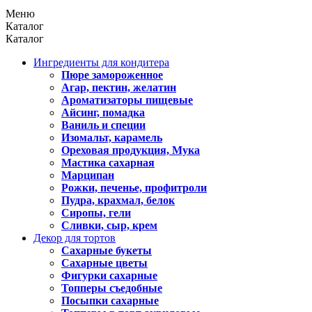
Меню
Каталог
Каталог
Ингредиенты для кондитера
Пюре замороженное
Агар, пектин, желатин
Ароматизаторы пищевые
Айсинг, помадка
Ваниль и специи
Изомальт, карамель
Ореховая продукция, Мука
Мастика сахарная
Марципан
Рожки, печенье, профитроли
Пудра, крахмал, белок
Сиропы, гели
Сливки, сыр, крем
Декор для тортов
Сахарные букеты
Сахарные цветы
Фигурки сахарные
Топперы съедобные
Посыпки сахарные