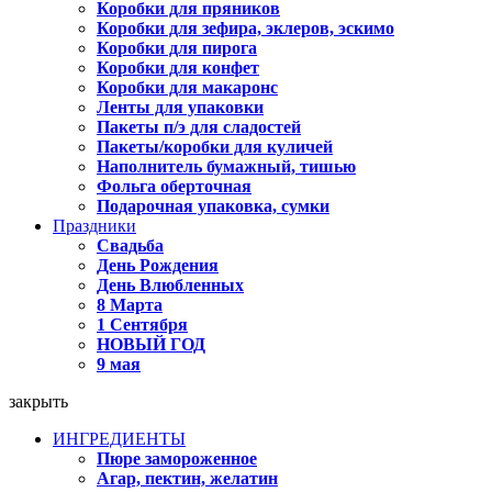
Коробки для пряников
Коробки для зефира, эклеров, эскимо
Коробки для пирога
Коробки для конфет
Коробки для макаронс
Ленты для упаковки
Пакеты п/э для сладостей
Пакеты/коробки для куличей
Наполнитель бумажный, тишью
Фольга оберточная
Подарочная упаковка, сумки
Праздники
Свадьба
День Рождения
День Влюбленных
8 Марта
1 Сентября
НОВЫЙ ГОД
9 мая
закрыть
ИНГРЕДИЕНТЫ
Пюре замороженное
Агар, пектин, желатин