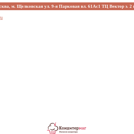
сква, м. Щелковская ул. 9-я Парковая вл. 61Ас1 ТЦ Вектор э. 2 
ru