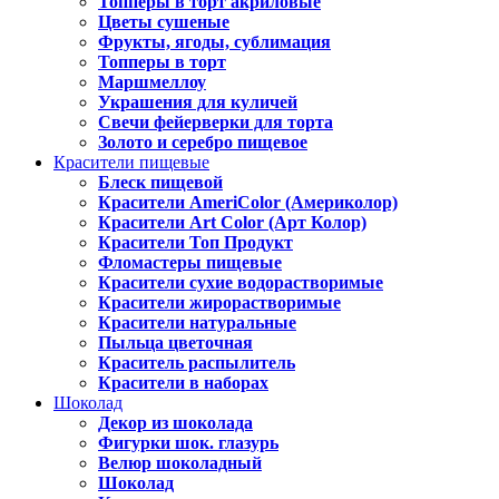
Топперы в торт акриловые
Цветы сушеные
Фрукты, ягоды, сублимация
Топперы в торт
Маршмеллоу
Украшения для куличей
Свечи фейерверки для торта
Золото и серебро пищевое
Красители пищевые
Блеск пищевой
Красители AmeriColor (Америколор)
Красители Art Color (Арт Колор)
Красители Топ Продукт
Фломастеры пищевые
Красители сухие водорастворимые
Красители жирорастворимые
Красители натуральные
Пыльца цветочная
Краситель распылитель
Красители в наборах
Шоколад
Декор из шоколада
Фигурки шок. глазурь
Велюр шоколадный
Шоколад