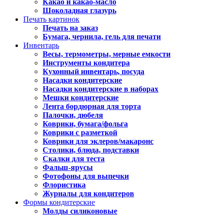
Какао и какао-масло
Шоколадная глазурь
Печать картинок
Печать на заказ
Бумага, чернила, гель для печати
Инвентарь
Весы, термометры, мерные емкости
Инструменты кондитера
Кухонный инвентарь, посуда
Насадки кондитерские
Насадки кондитерские в наборах
Мешки кондитерские
Лента бордюрная для торта
Палочки, дюбеля
Коврики, бумага/фольга
Коврики с разметкой
Коврики для эклеров/макаронс
Столики, блюда, подставки
Скалки для теста
Фальш-ярусы
Фотофоны для выпечки
Флористика
Журналы для кондитеров
Формы кондитерские
Молды силиконовые