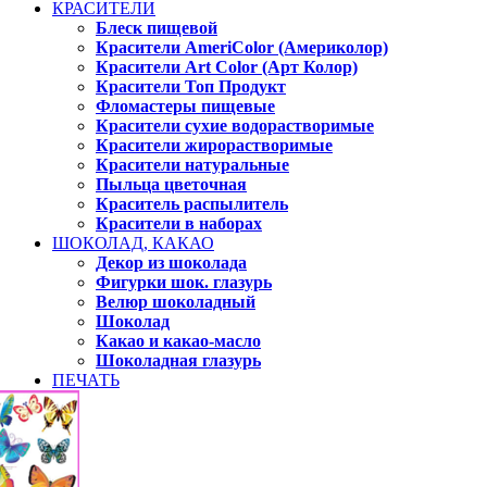
КРАСИТЕЛИ
Блеск пищевой
Красители AmeriColor (Америколор)
Красители Art Color (Арт Колор)
Красители Топ Продукт
Фломастеры пищевые
Красители сухие водорастворимые
Красители жирорастворимые
Красители натуральные
Пыльца цветочная
Краситель распылитель
Красители в наборах
ШОКОЛАД, КАКАО
Декор из шоколада
Фигурки шок. глазурь
Велюр шоколадный
Шоколад
Какао и какао-масло
Шоколадная глазурь
ПЕЧАТЬ