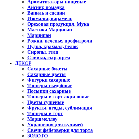
Ароматизаторы пищевые
Айсинг, помадка
Ваниль и специи
Изомальт, карамель
Ореховая продукция, Мука
Мастика Марципан
Марципан
Рожки, печенье, профитроли
Пудра, крахмал, белок
Сиропы, гели
Сливки, сыр, крем
ДЕКОР
Сахарные букеты
Сахарные цветы
Фигурки сахарные
Топперы съедобные
Посыпки сахарные
Топперы в торт акриловые
Цветы сушеные
Фрукты, ягоды, сублимация
Топперы в торт
Маршмеллоу
Украшения для куличей
Свечи фейерверки для торта
ЗОЛОТО