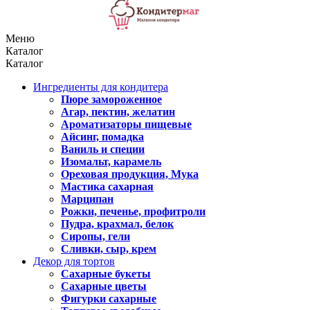
Меню
Каталог
Каталог
Ингредиенты для кондитера
Пюре замороженное
Агар, пектин, желатин
Ароматизаторы пищевые
Айсинг, помадка
Ваниль и специи
Изомальт, карамель
Ореховая продукция, Мука
Мастика сахарная
Марципан
Рожки, печенье, профитроли
Пудра, крахмал, белок
Сиропы, гели
Сливки, сыр, крем
Декор для тортов
Сахарные букеты
Сахарные цветы
Фигурки сахарные