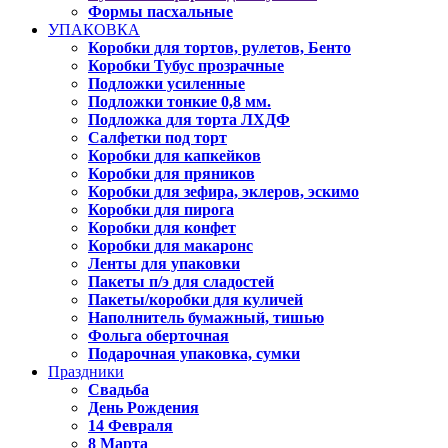
Формы пасхальные
УПАКОВКА
Коробки для тортов, рулетов, Бенто
Коробки Тубус прозрачные
Подложки усиленные
Подложки тонкие 0,8 мм.
Подложка для торта ЛХДФ
Салфетки под торт
Коробки для капкейков
Коробки для пряников
Коробки для зефира, эклеров, эскимо
Коробки для пирога
Коробки для конфет
Коробки для макаронс
Ленты для упаковки
Пакеты п/э для сладостей
Пакеты/коробки для куличей
Наполнитель бумажный, тишью
Фольга оберточная
Подарочная упаковка, сумки
Праздники
Свадьба
День Рождения
14 Февраля
8 Марта