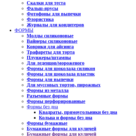
Скалки для теста
Фальш-ярусы
Фотофоны для выпечки
Флористика
Журналы для кондитеров
ФОРМЫ
Молды силиконовые
Вайнеры силиконовые
Коврики для айсинга
Трафареты для торта
Плунжеры/штампы
Для леденцов/мороженого
Формы для шоколада силикон
Формы для шоколада пластик
Формы для выпечки
Для муссовых тортов, пирожных
Формы из металла
Разъемные формы
Формы перфорированные
Формы без дна
Квадраты, прямоугольники без дна
Кольца и формы без дна
Формы бумажные
Бумажные формы для куличей
Бумажные формы для куличей