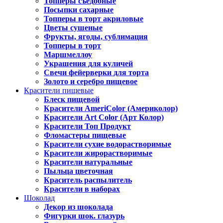
Топперы съедобные
Посыпки сахарные
Топперы в торт акриловые
Цветы сушеные
Фрукты, ягоды, сублимация
Топперы в торт
Маршмеллоу
Украшения для куличей
Свечи фейерверки для торта
Золото и серебро пищевое
Красители пищевые
Блеск пищевой
Красители AmeriColor (Америколор)
Красители Art Color (Арт Колор)
Красители Топ Продукт
Фломастеры пищевые
Красители сухие водорастворимые
Красители жирорастворимые
Красители натуральные
Пыльца цветочная
Краситель распылитель
Красители в наборах
Шоколад
Декор из шоколада
Фигурки шок. глазурь