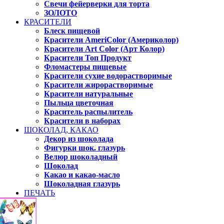
Свечи фейерверки для торта
ЗОЛОТО
КРАСИТЕЛИ
Блеск пищевой
Красители AmeriColor (Америколор)
Красители Art Color (Арт Колор)
Красители Топ Продукт
Фломастеры пищевые
Красители сухие водорастворимые
Красители жирорастворимые
Красители натуральные
Пыльца цветочная
Краситель распылитель
Красители в наборах
ШОКОЛАД, КАКАО
Декор из шоколада
Фигурки шок. глазурь
Велюр шоколадный
Шоколад
Какао и какао-масло
Шоколадная глазурь
ПЕЧАТЬ