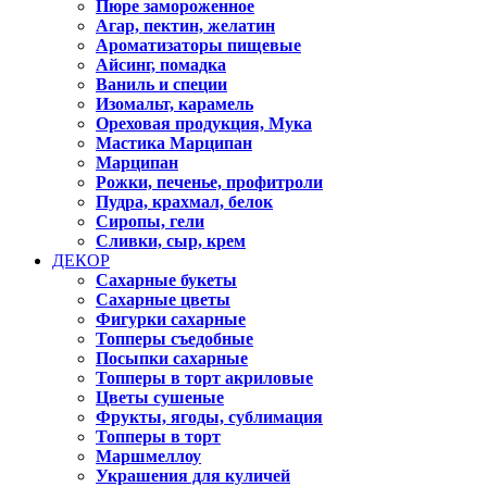
Пюре замороженное
Агар, пектин, желатин
Ароматизаторы пищевые
Айсинг, помадка
Ваниль и специи
Изомальт, карамель
Ореховая продукция, Мука
Мастика Марципан
Марципан
Рожки, печенье, профитроли
Пудра, крахмал, белок
Сиропы, гели
Сливки, сыр, крем
ДЕКОР
Сахарные букеты
Сахарные цветы
Фигурки сахарные
Топперы съедобные
Посыпки сахарные
Топперы в торт акриловые
Цветы сушеные
Фрукты, ягоды, сублимация
Топперы в торт
Маршмеллоу
Украшения для куличей