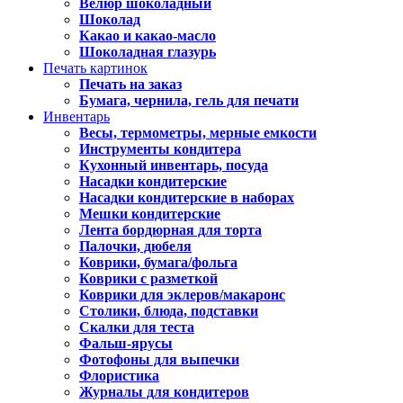
Велюр шоколадный
Шоколад
Какао и какао-масло
Шоколадная глазурь
Печать картинок
Печать на заказ
Бумага, чернила, гель для печати
Инвентарь
Весы, термометры, мерные емкости
Инструменты кондитера
Кухонный инвентарь, посуда
Насадки кондитерские
Насадки кондитерские в наборах
Мешки кондитерские
Лента бордюрная для торта
Палочки, дюбеля
Коврики, бумага/фольга
Коврики с разметкой
Коврики для эклеров/макаронс
Столики, блюда, подставки
Скалки для теста
Фальш-ярусы
Фотофоны для выпечки
Флористика
Журналы для кондитеров