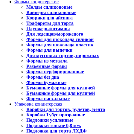
Формы кондитерские
Молды силиконовые
Вайнеры силиконовые
Коврики для айсинга
Трафареты для торта
Плунжеры/штампы
Для леденцов/мороженого
Формы для шоколада силикон
Формы для шоколада пластик
Формы для выпечки
Для муссовых тортов, пирожных
Формы из металла
Разъемные формы
Формы перфорированные
Формы без дна
Формы бумажные
Бумажные формы для куличей
Бумажные формы для куличей
Формы пасхальные
Упаковка кондитерская
Коробки для тортов, рулетов, Бенто
Коробки Тубус прозрачные
Подложки усиленные
Подложки тонкие 0,8 мм.
Подложка для торта ЛХДФ