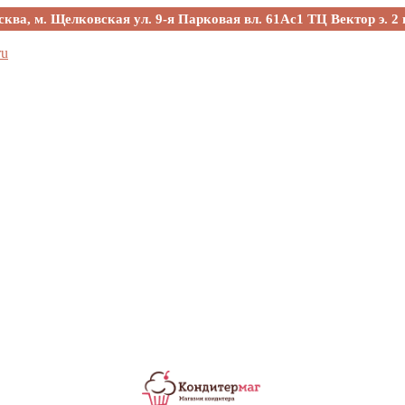
сква, м. Щелковская ул. 9-я Парковая вл. 61Ас1 ТЦ Вектор э. 2 
ru