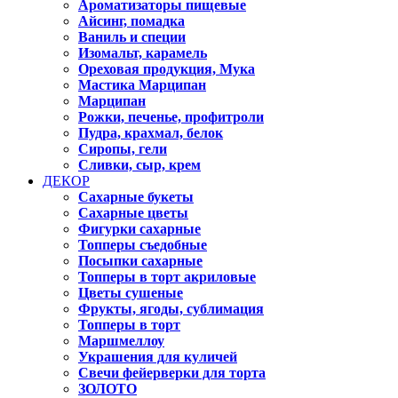
Ароматизаторы пищевые
Айсинг, помадка
Ваниль и специи
Изомальт, карамель
Ореховая продукция, Мука
Мастика Марципан
Марципан
Рожки, печенье, профитроли
Пудра, крахмал, белок
Сиропы, гели
Сливки, сыр, крем
ДЕКОР
Сахарные букеты
Сахарные цветы
Фигурки сахарные
Топперы съедобные
Посыпки сахарные
Топперы в торт акриловые
Цветы сушеные
Фрукты, ягоды, сублимация
Топперы в торт
Маршмеллоу
Украшения для куличей
Свечи фейерверки для торта
ЗОЛОТО