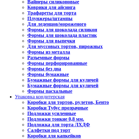
Вайнеры силиконовые
Коврики для айсинга
Трафареты для торта
Плунжеры/штампы
Для леденцов/мороженого
Формы для шоколада силикон
Формы для шоколада пластик
Формы для выпечки
Для муссовых тортов, пирожных
Формы из металла
Разъемные формы
Формы перфорированные
Формы без дна
Формы бумажные
Бумажные формы для куличей
Бумажные формы для куличей
Формы пасхальные
Упаковка кондитерская
Коробки для тортов, рулетов, Бенто
Коробки Тубус прозрачные
Подложки усиленные
Подложки тонкие 0,8 мм.
Подложка для торта ЛХДФ
Салфетки под торт
Коробки для капкейков