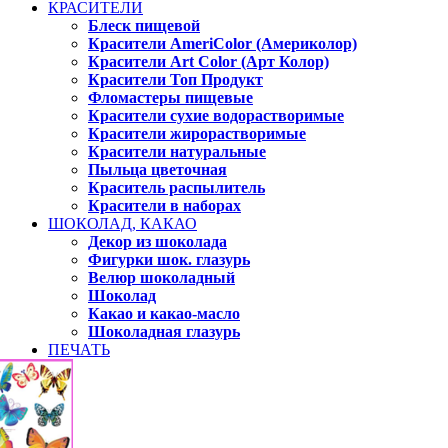
КРАСИТЕЛИ
Блеск пищевой
Красители AmeriColor (Америколор)
Красители Art Color (Арт Колор)
Красители Топ Продукт
Фломастеры пищевые
Красители сухие водорастворимые
Красители жирорастворимые
Красители натуральные
Пыльца цветочная
Краситель распылитель
Красители в наборах
ШОКОЛАД, КАКАО
Декор из шоколада
Фигурки шок. глазурь
Велюр шоколадный
Шоколад
Какао и какао-масло
Шоколадная глазурь
ПЕЧАТЬ