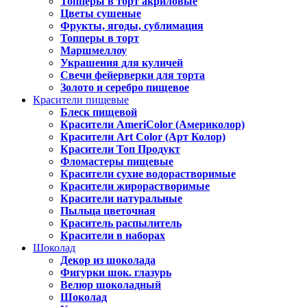
Топперы в торт акриловые
Цветы сушеные
Фрукты, ягоды, сублимация
Топперы в торт
Маршмеллоу
Украшения для куличей
Свечи фейерверки для торта
Золото и серебро пищевое
Красители пищевые
Блеск пищевой
Красители AmeriColor (Америколор)
Красители Art Color (Арт Колор)
Красители Топ Продукт
Фломастеры пищевые
Красители сухие водорастворимые
Красители жирорастворимые
Красители натуральные
Пыльца цветочная
Краситель распылитель
Красители в наборах
Шоколад
Декор из шоколада
Фигурки шок. глазурь
Велюр шоколадный
Шоколад