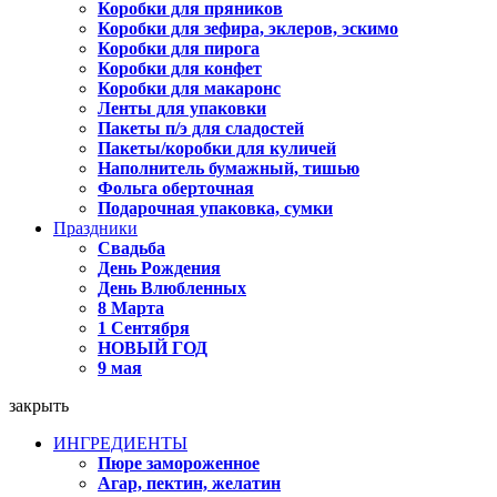
Коробки для пряников
Коробки для зефира, эклеров, эскимо
Коробки для пирога
Коробки для конфет
Коробки для макаронс
Ленты для упаковки
Пакеты п/э для сладостей
Пакеты/коробки для куличей
Наполнитель бумажный, тишью
Фольга оберточная
Подарочная упаковка, сумки
Праздники
Свадьба
День Рождения
День Влюбленных
8 Марта
1 Сентября
НОВЫЙ ГОД
9 мая
закрыть
ИНГРЕДИЕНТЫ
Пюре замороженное
Агар, пектин, желатин