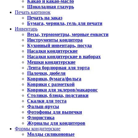
Какао и какао-масло
Шоколадная глазурь
Печать картинок
Печать на заказ
Бумага, чернила, гель для печати
Инвентарь
Весы, термометры, мерные емкости
Инструменты кондитера
Кухонный инвентарь, посуда
Насадки кондитерские
Насадки кондитерские в наборах
Мешки кондитерские
Лента бордюрная для торта
Палочки, дюбеля
Коврики, бумага/фольга
Коврики с разметкой
Коврики для эклеров/макаронс
Столики, блюда, подставки
Скалки для теста
Фальш-ярусы
Фотофоны для выпечки
Флористика
Журналы для кондитеров
Формы кондитерские
Молды силиконовые