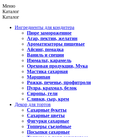
Меню
Каталог
Каталог
Ингредиенты для кондитера
Пюре замороженное
Агар, пектин, желатин
Ароматизаторы пищевые
Айсинг, помадка
Ваниль и специи
Изомальт, карамель
Ореховая продукция, Мука
Мастика сахарная
Марципан
Рожки, печенье, профитроли
Пудра, крахмал, белок
Сиропы, гели
Сливки, сыр, крем
Декор для тортов
Сахарные букеты
Сахарные цветы
Фигурки сахарные
Топперы съедобные
Посыпки сахарные