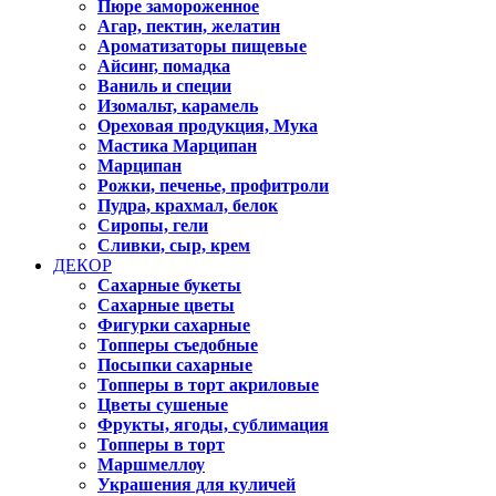
Пюре замороженное
Агар, пектин, желатин
Ароматизаторы пищевые
Айсинг, помадка
Ваниль и специи
Изомальт, карамель
Ореховая продукция, Мука
Мастика Марципан
Марципан
Рожки, печенье, профитроли
Пудра, крахмал, белок
Сиропы, гели
Сливки, сыр, крем
ДЕКОР
Сахарные букеты
Сахарные цветы
Фигурки сахарные
Топперы съедобные
Посыпки сахарные
Топперы в торт акриловые
Цветы сушеные
Фрукты, ягоды, сублимация
Топперы в торт
Маршмеллоу
Украшения для куличей