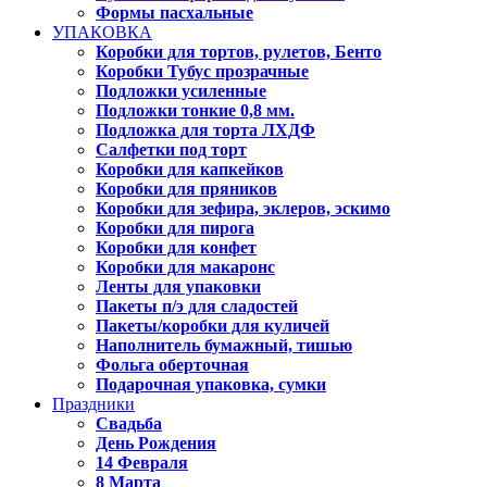
Формы пасхальные
УПАКОВКА
Коробки для тортов, рулетов, Бенто
Коробки Тубус прозрачные
Подложки усиленные
Подложки тонкие 0,8 мм.
Подложка для торта ЛХДФ
Салфетки под торт
Коробки для капкейков
Коробки для пряников
Коробки для зефира, эклеров, эскимо
Коробки для пирога
Коробки для конфет
Коробки для макаронс
Ленты для упаковки
Пакеты п/э для сладостей
Пакеты/коробки для куличей
Наполнитель бумажный, тишью
Фольга оберточная
Подарочная упаковка, сумки
Праздники
Свадьба
День Рождения
14 Февраля
8 Марта