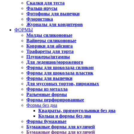
Скалки для теста
Фальш-ярусы
Фотофоны для выпечки
Флористика
Журналы для кондитеров
ФОРМЫ
Молды силиконовые
Вайнеры силиконовые
Коврики для айсинга
Трафареты для торта
Плунжеры/штампы
Для леденцов/мороженого
Формы для шоколада силикон
Формы для шоколада пластик
Формы для выпечки
Для муссовых тортов, пирожных
Формы из металла
Разъемные формы
Формы перфорированные
Формы без дна
Квадраты, прямоугольники без дна
Кольца и формы без дна
Формы бумажные
Бумажные формы для куличей
Бумажные формы для куличей