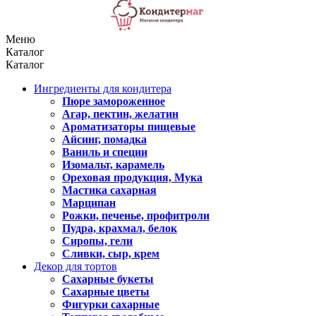
Меню
Каталог
Каталог
Ингредиенты для кондитера
Пюре замороженное
Агар, пектин, желатин
Ароматизаторы пищевые
Айсинг, помадка
Ваниль и специи
Изомальт, карамель
Ореховая продукция, Мука
Мастика сахарная
Марципан
Рожки, печенье, профитроли
Пудра, крахмал, белок
Сиропы, гели
Сливки, сыр, крем
Декор для тортов
Сахарные букеты
Сахарные цветы
Фигурки сахарные