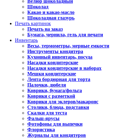
Велюр шоколадный
Шоколад
Какао и какао-масло
Шоколадная глазурь
Печать картинок
Печать на заказ
Бумага, чернила, гель для печати
Инвентарь
Весы, термометры, мерные емкости
Инструменты кондитера
Кухонный инвентарь, посуда
Насадки кондитерские
Насадки кондитерские в наборах
Мешки кондитерские
Лента бордюрная для торта
Палочки, дюбеля
Коврики, бумага/фольга
Коврики с разметкой
Коврики для эклеров/макаронс
Столики, блюда, подставки
Скалки для теста
Фальш-ярусы
Фотофоны для выпечки
Флористика
Журналы для кондитеров