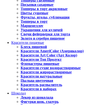
Топперы съедобные
Посыпки сахарные
Топперы в торт акриловые
Цветы сушеные
Фрукты, ягоды, сублимация
Топперы в торт
Маршмеллоу
Украшения для куличей
Свечи фейерверки для торта
Золото и серебро пищевое
Красители пищевые
Блеск пищевой
Красители AmeriColor (Америколор)
Красители Art Color (Арт Колор)
Красители Топ Продукт
Фломастеры пищевые
Красители сухие водорастворимые
Красители жирорастворимые
Красители натуральные
Пыльца цветочная
Краситель распылитель
Красители в наборах
Шоколад
Декор из шоколада
Фигурки шок. глазурь