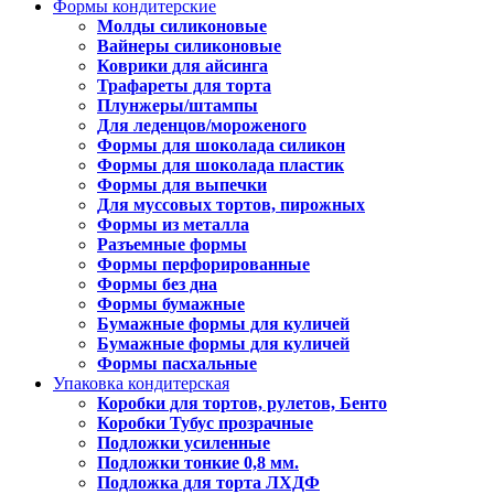
Формы кондитерские
Молды силиконовые
Вайнеры силиконовые
Коврики для айсинга
Трафареты для торта
Плунжеры/штампы
Для леденцов/мороженого
Формы для шоколада силикон
Формы для шоколада пластик
Формы для выпечки
Для муссовых тортов, пирожных
Формы из металла
Разъемные формы
Формы перфорированные
Формы без дна
Формы бумажные
Бумажные формы для куличей
Бумажные формы для куличей
Формы пасхальные
Упаковка кондитерская
Коробки для тортов, рулетов, Бенто
Коробки Тубус прозрачные
Подложки усиленные
Подложки тонкие 0,8 мм.
Подложка для торта ЛХДФ