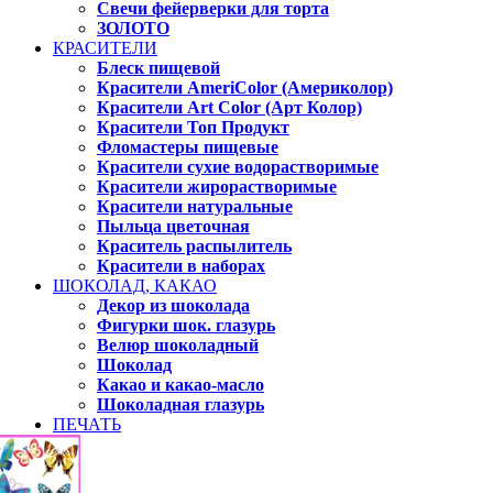
Свечи фейерверки для торта
ЗОЛОТО
КРАСИТЕЛИ
Блеск пищевой
Красители AmeriColor (Америколор)
Красители Art Color (Арт Колор)
Красители Топ Продукт
Фломастеры пищевые
Красители сухие водорастворимые
Красители жирорастворимые
Красители натуральные
Пыльца цветочная
Краситель распылитель
Красители в наборах
ШОКОЛАД, КАКАО
Декор из шоколада
Фигурки шок. глазурь
Велюр шоколадный
Шоколад
Какао и какао-масло
Шоколадная глазурь
ПЕЧАТЬ