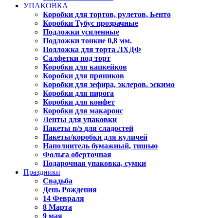
УПАКОВКА
Коробки для тортов, рулетов, Бенто
Коробки Тубус прозрачные
Подложки усиленные
Подложки тонкие 0,8 мм.
Подложка для торта ЛХДФ
Салфетки под торт
Коробки для капкейков
Коробки для пряников
Коробки для зефира, эклеров, эскимо
Коробки для пирога
Коробки для конфет
Коробки для макаронс
Ленты для упаковки
Пакеты п/э для сладостей
Пакеты/коробки для куличей
Наполнитель бумажный, тишью
Фольга оберточная
Подарочная упаковка, сумки
Праздники
Свадьба
День Рождения
14 Февраля
8 Марта
9 мая