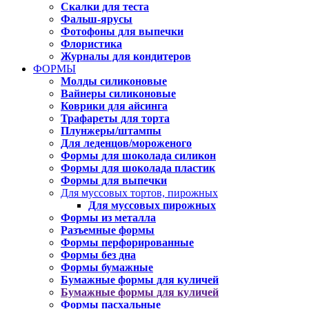
Скалки для теста
Фальш-ярусы
Фотофоны для выпечки
Флористика
Журналы для кондитеров
ФОРМЫ
Молды силиконовые
Вайнеры силиконовые
Коврики для айсинга
Трафареты для торта
Плунжеры/штампы
Для леденцов/мороженого
Формы для шоколада силикон
Формы для шоколада пластик
Формы для выпечки
Для муссовых тортов, пирожных
Для муссовых пирожных
Формы из металла
Разъемные формы
Формы перфорированные
Формы без дна
Формы бумажные
Бумажные формы для куличей
Бумажные формы для куличей
Формы пасхальные