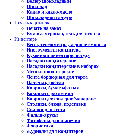
Велюр шоколадный
Шоколад
Какао и какао-масло
Шоколадная глазурь
Печать картинок
Печать на заказ
Бумага, чернила, гель для печати
Инвентарь
Весы, термометры, мерные емкости
Инструменты кондитера
Кухонный инвентарь, посуда
Насадки кондитерские
Насадки кондитерские в наборах
Мешки кондитерские
Лента бордюрная для торта
Палочки, дюбеля
Коврики, бумага/фольга
Коврики с разметкой
Коврики для эклеров/макаронс
Столики, блюда, подставки
Скалки для теста
Фальш-ярусы
Фотофоны для выпечки
Флористика
Журналы для кондитеров