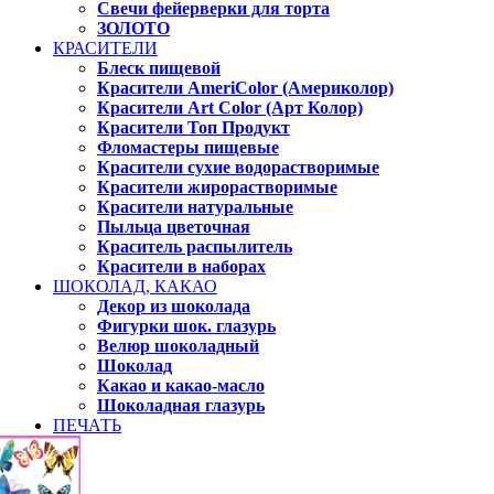
Свечи фейерверки для торта
ЗОЛОТО
КРАСИТЕЛИ
Блеск пищевой
Красители AmeriColor (Америколор)
Красители Art Color (Арт Колор)
Красители Топ Продукт
Фломастеры пищевые
Красители сухие водорастворимые
Красители жирорастворимые
Красители натуральные
Пыльца цветочная
Краситель распылитель
Красители в наборах
ШОКОЛАД, КАКАО
Декор из шоколада
Фигурки шок. глазурь
Велюр шоколадный
Шоколад
Какао и какао-масло
Шоколадная глазурь
ПЕЧАТЬ