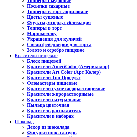
Топперы съедобные
Посыпки сахарные
Топперы в торт акриловые
Цветы сушеные
Фрукты, ягоды, сублимация
Топперы в торт
Маршмеллоу
Украшения для куличей
Свечи фейерверки для торта
Золото и серебро пищевое
Красители пищевые
Блеск пищевой
Красители AmeriColor (Америколор)
Красители Art Color (Арт Колор)
Красители Топ Продукт
Фломастеры пищевые
Красители сухие водорастворимые
Красители жирорастворимые
Красители натуральные
Пыльца цветочная
Краситель распылитель
Красители в наборах
Шоколад
Декор из шоколада
Фигурки шок. глазурь