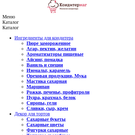
Меню
Каталог
Каталог
Ингредиенты для кондитера
Пюре замороженное
Агар, пектин, желатин
Ароматизаторы пищевые
Айсинг, помадка
Ваниль и специи
Изомальт, карамель
Ореховая продукция, Мука
Мастика сахарная
Марципан
Рожки, печенье, профитроли
Пудра, крахмал, белок
Сиропы, гели
Сливки, сыр, крем
Декор для тортов
Сахарные букеты
Сахарные цветы
Фигурки сахарные