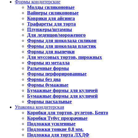
Формы кондитерские
Молды силиконовые
Вайнеры силиконовые
Коврики для айсинга
Трафареты для торта
Плунжеры/штампы
Для леденцов/мороженого
Формы для шоколада силикон
Формы для шоколада пластик
Формы для выпечки
Для муссовых тортов, пирожных
Формы из металла
Разъемные формы
Формы перфорированные
Формы без дна
Формы бумажные
Бумажные формы для куличей
Бумажные формы для куличей
Формы пасхальные
Упаковка кондитерская
Коробки для тортов, рулетов, Бенто
Коробки Тубус прозрачные
Подложки усиленные
Подложки тонкие 0,8 мм.
Подложка для торта ЛХДФ