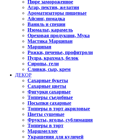
Пюре замороженное
Агар, пектин, желатин
Ароматизаторы пищевые
Айсинг, помадка
Ваниль и специи
Изомальт, карамель
Ореховая продукция, Мука
Мастика Марципан
Марципан
Рожки, печенье, профитроли
Пудра, крахмал, белок
Сиропы, гели
Сливки, сыр, крем
ДЕКОР
Сахарные букеты
Сахарные цветы
Фигурки сахарные
Топперы съедобные
Посыпки сахарные
Топперы в торт акриловые
Цветы сушеные
Фрукты, ягоды, сублимация
Топперы в торт
Маршмеллоу
Украшения для куличей