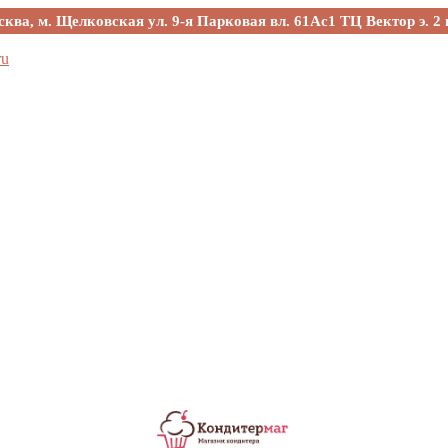
сква, м. Щелковская ул. 9-я Парковая вл. 61Ас1 ТЦ Вектор э. 2 
ru