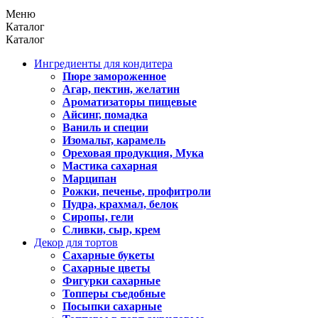
Меню
Каталог
Каталог
Ингредиенты для кондитера
Пюре замороженное
Агар, пектин, желатин
Ароматизаторы пищевые
Айсинг, помадка
Ваниль и специи
Изомальт, карамель
Ореховая продукция, Мука
Мастика сахарная
Марципан
Рожки, печенье, профитроли
Пудра, крахмал, белок
Сиропы, гели
Сливки, сыр, крем
Декор для тортов
Сахарные букеты
Сахарные цветы
Фигурки сахарные
Топперы съедобные
Посыпки сахарные