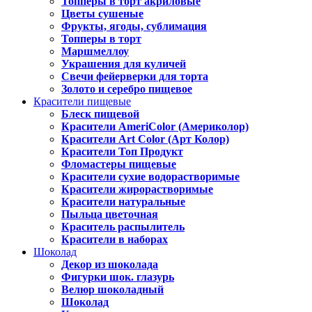
Топперы в торт акриловые
Цветы сушеные
Фрукты, ягоды, сублимация
Топперы в торт
Маршмеллоу
Украшения для куличей
Свечи фейерверки для торта
Золото и серебро пищевое
Красители пищевые
Блеск пищевой
Красители AmeriColor (Америколор)
Красители Art Color (Арт Колор)
Красители Топ Продукт
Фломастеры пищевые
Красители сухие водорастворимые
Красители жирорастворимые
Красители натуральные
Пыльца цветочная
Краситель распылитель
Красители в наборах
Шоколад
Декор из шоколада
Фигурки шок. глазурь
Велюр шоколадный
Шоколад