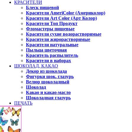
КРАСИТЕЛИ
Блеск пищевой
Красители AmeriColor (Америколор)
Красители Art Color (Арт Колор)
Красители Топ Продукт
Фломастеры пищевые
Красители сухие водорастворимые
Красители жирорастворимые
Красители натуральные
Пыльца цветочная
Краситель распылитель
Красители в наборах
ШОКОЛАД, КАКАО
Декор из шоколада
Фигурки шок. глазурь
Велюр шоколадный
Шоколад
Какао и какао-масло
Шоколадная глазурь
ПЕЧАТЬ