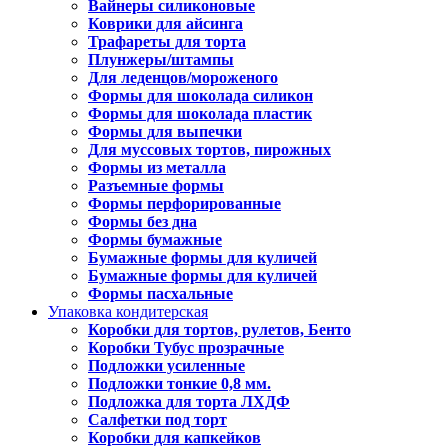
Вайнеры силиконовые
Коврики для айсинга
Трафареты для торта
Плунжеры/штампы
Для леденцов/мороженого
Формы для шоколада силикон
Формы для шоколада пластик
Формы для выпечки
Для муссовых тортов, пирожных
Формы из металла
Разъемные формы
Формы перфорированные
Формы без дна
Формы бумажные
Бумажные формы для куличей
Бумажные формы для куличей
Формы пасхальные
Упаковка кондитерская
Коробки для тортов, рулетов, Бенто
Коробки Тубус прозрачные
Подложки усиленные
Подложки тонкие 0,8 мм.
Подложка для торта ЛХДФ
Салфетки под торт
Коробки для капкейков