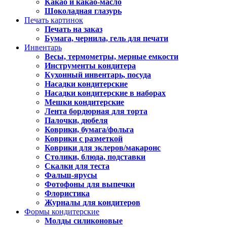
Какао и какао-масло
Шоколадная глазурь
Печать картинок
Печать на заказ
Бумага, чернила, гель для печати
Инвентарь
Весы, термометры, мерные емкости
Инструменты кондитера
Кухонный инвентарь, посуда
Насадки кондитерские
Насадки кондитерские в наборах
Мешки кондитерские
Лента бордюрная для торта
Палочки, дюбеля
Коврики, бумага/фольга
Коврики с разметкой
Коврики для эклеров/макаронс
Столики, блюда, подставки
Скалки для теста
Фальш-ярусы
Фотофоны для выпечки
Флористика
Журналы для кондитеров
Формы кондитерские
Молды силиконовые