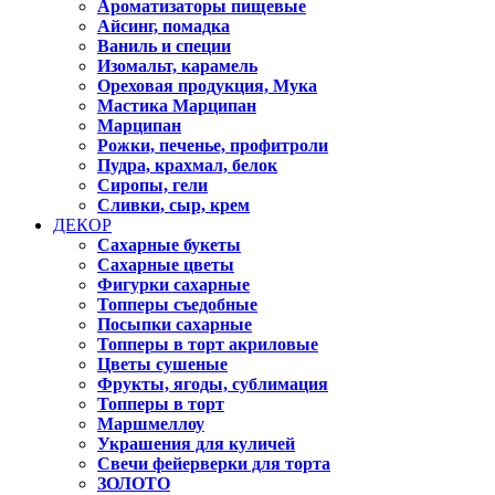
Ароматизаторы пищевые
Айсинг, помадка
Ваниль и специи
Изомальт, карамель
Ореховая продукция, Мука
Мастика Марципан
Марципан
Рожки, печенье, профитроли
Пудра, крахмал, белок
Сиропы, гели
Сливки, сыр, крем
ДЕКОР
Сахарные букеты
Сахарные цветы
Фигурки сахарные
Топперы съедобные
Посыпки сахарные
Топперы в торт акриловые
Цветы сушеные
Фрукты, ягоды, сублимация
Топперы в торт
Маршмеллоу
Украшения для куличей
Свечи фейерверки для торта
ЗОЛОТО