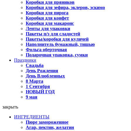
Коробки для пряников
Коробки для зефира, эклеров, эскимо
Коробки для пирога
Коробки для конфет
Коробки для макаронс
Ленты для упаковки
Пакеты п/э для сладостей
Пакеты/коробки для куличей
Наполнитель бумажный, тишью
Фольга оберточная
Подарочная упаковка, сумки
Праздники
Свадьба
День Рождения
День Влюбленных
8 Марта
1 Сентября
НОВЫЙ ГОД
9 мая
закрыть
ИНГРЕДИЕНТЫ
Пюре замороженное
Агар, пектин, желатин