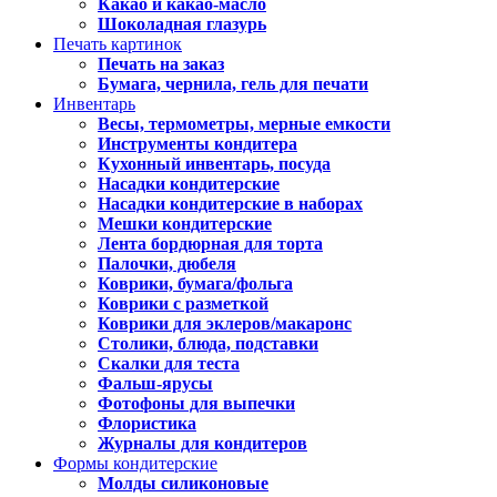
Какао и какао-масло
Шоколадная глазурь
Печать картинок
Печать на заказ
Бумага, чернила, гель для печати
Инвентарь
Весы, термометры, мерные емкости
Инструменты кондитера
Кухонный инвентарь, посуда
Насадки кондитерские
Насадки кондитерские в наборах
Мешки кондитерские
Лента бордюрная для торта
Палочки, дюбеля
Коврики, бумага/фольга
Коврики с разметкой
Коврики для эклеров/макаронс
Столики, блюда, подставки
Скалки для теста
Фальш-ярусы
Фотофоны для выпечки
Флористика
Журналы для кондитеров
Формы кондитерские
Молды силиконовые