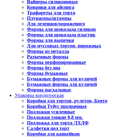
Вайнеры силиконовые
Коврики для айсинга
Трафареты для торта
Плунжеры/штампы
Для леденцов/мороженого
Формы для шоколада силикон
Формы для шоколада пластик
Формы для выпечки
Для муссовых тортов, пирожных
Формы из металла
Разъемные формы
Формы перфорированные
Формы без дна
Формы бумажные
Бумажные формы для куличей
Бумажные формы для куличей
Формы пасхальные
Упаковка кондитерская
Коробки для тортов, рулетов, Бенто
Коробки Тубус прозрачные
Подложки усиленные
Подложки тонкие 0,8 мм.
Подложка для торта ЛХДФ
Салфетки под торт
Коробки для капкейков