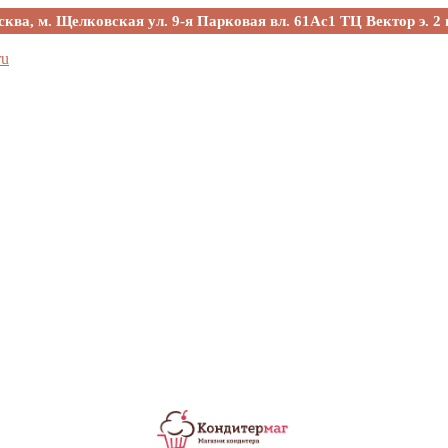
сква, м. Щелковская ул. 9-я Парковая вл. 61Ас1 ТЦ Вектор э. 2 
ru