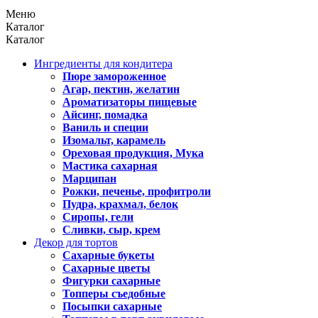
Меню
Каталог
Каталог
Ингредиенты для кондитера
Пюре замороженное
Агар, пектин, желатин
Ароматизаторы пищевые
Айсинг, помадка
Ваниль и специи
Изомальт, карамель
Ореховая продукция, Мука
Мастика сахарная
Марципан
Рожки, печенье, профитроли
Пудра, крахмал, белок
Сиропы, гели
Сливки, сыр, крем
Декор для тортов
Сахарные букеты
Сахарные цветы
Фигурки сахарные
Топперы съедобные
Посыпки сахарные