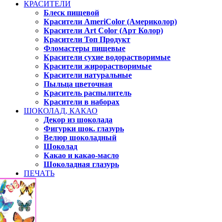
КРАСИТЕЛИ
Блеск пищевой
Красители AmeriColor (Америколор)
Красители Art Color (Арт Колор)
Красители Топ Продукт
Фломастеры пищевые
Красители сухие водорастворимые
Красители жирорастворимые
Красители натуральные
Пыльца цветочная
Краситель распылитель
Красители в наборах
ШОКОЛАД, КАКАО
Декор из шоколада
Фигурки шок. глазурь
Велюр шоколадный
Шоколад
Какао и какао-масло
Шоколадная глазурь
ПЕЧАТЬ