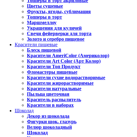
Топперы в торт акриловые
Цветы сушеные
Фрукты, ягоды, сублимация
Топперы в торт
Маршмеллоу
Украшения для куличей
Свечи фейерверки для торта
Золото и серебро пищевое
Красители пищевые
Блеск пищевой
Красители AmeriColor (Америколор)
Красители Art Color (Арт Колор)
Красители Топ Продукт
Фломастеры пищевые
Красители сухие водорастворимые
Красители жирорастворимые
Красители натуральные
Пыльца цветочная
Краситель распылитель
Красители в наборах
Шоколад
Декор из шоколада
Фигурки шок. глазурь
Велюр шоколадный
Шоколад