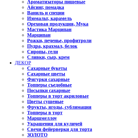
Ароматизаторы пищевые
Айсинг, помадка
Ваниль и специи
Изомальт, карамель
Ореховая продукция, Мука
Мастика Марципан
Марципан
Рожки, печенье, профитроли
Пудра, крахмал, белок
Сиропы, гели
Сливки, сыр, крем
ДЕКОР
Сахарные букеты
Сахарные цветы
Фигурки сахарные
Топперы съедобные
Посыпки сахарные
Топперы в торт акриловые
Цветы сушеные
Фрукты, ягоды, сублимация
Топперы в торт
Маршмеллоу
Украшения для куличей
Свечи фейерверки для торта
ЗОЛОТО