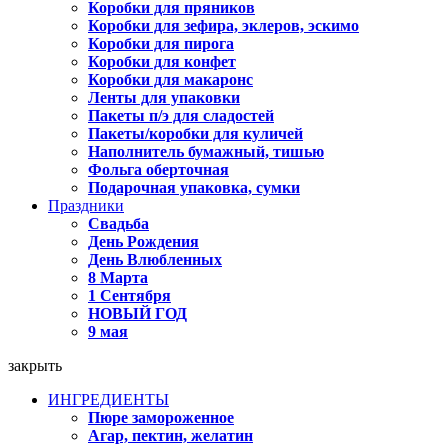
Коробки для пряников
Коробки для зефира, эклеров, эскимо
Коробки для пирога
Коробки для конфет
Коробки для макаронс
Ленты для упаковки
Пакеты п/э для сладостей
Пакеты/коробки для куличей
Наполнитель бумажный, тишью
Фольга оберточная
Подарочная упаковка, сумки
Праздники
Свадьба
День Рождения
День Влюбленных
8 Марта
1 Сентября
НОВЫЙ ГОД
9 мая
закрыть
ИНГРЕДИЕНТЫ
Пюре замороженное
Агар, пектин, желатин