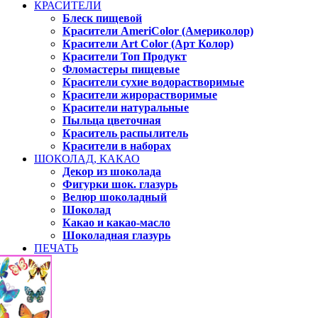
КРАСИТЕЛИ
Блеск пищевой
Красители AmeriColor (Америколор)
Красители Art Color (Арт Колор)
Красители Топ Продукт
Фломастеры пищевые
Красители сухие водорастворимые
Красители жирорастворимые
Красители натуральные
Пыльца цветочная
Краситель распылитель
Красители в наборах
ШОКОЛАД, КАКАО
Декор из шоколада
Фигурки шок. глазурь
Велюр шоколадный
Шоколад
Какао и какао-масло
Шоколадная глазурь
ПЕЧАТЬ