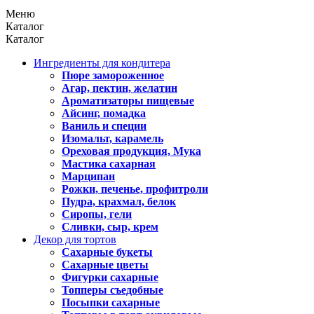
Меню
Каталог
Каталог
Ингредиенты для кондитера
Пюре замороженное
Агар, пектин, желатин
Ароматизаторы пищевые
Айсинг, помадка
Ваниль и специи
Изомальт, карамель
Ореховая продукция, Мука
Мастика сахарная
Марципан
Рожки, печенье, профитроли
Пудра, крахмал, белок
Сиропы, гели
Сливки, сыр, крем
Декор для тортов
Сахарные букеты
Сахарные цветы
Фигурки сахарные
Топперы съедобные
Посыпки сахарные