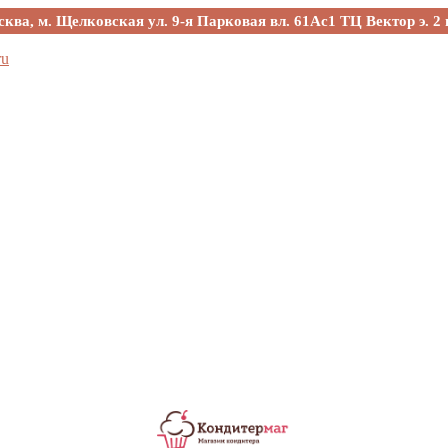
сква, м. Щелковская ул. 9-я Парковая вл. 61Ас1 ТЦ Вектор э. 2 
ru