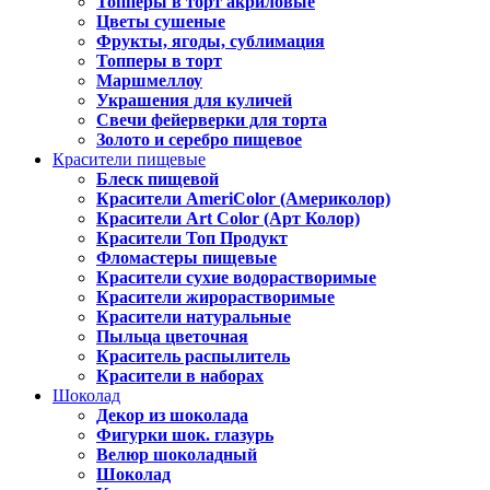
Топперы в торт акриловые
Цветы сушеные
Фрукты, ягоды, сублимация
Топперы в торт
Маршмеллоу
Украшения для куличей
Свечи фейерверки для торта
Золото и серебро пищевое
Красители пищевые
Блеск пищевой
Красители AmeriColor (Америколор)
Красители Art Color (Арт Колор)
Красители Топ Продукт
Фломастеры пищевые
Красители сухие водорастворимые
Красители жирорастворимые
Красители натуральные
Пыльца цветочная
Краситель распылитель
Красители в наборах
Шоколад
Декор из шоколада
Фигурки шок. глазурь
Велюр шоколадный
Шоколад