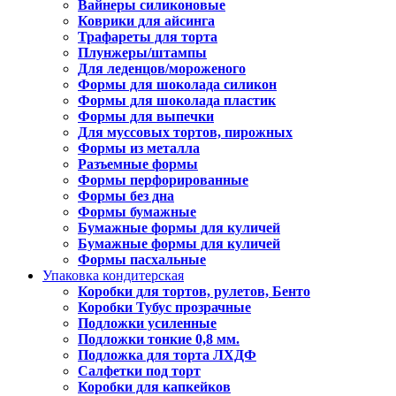
Вайнеры силиконовые
Коврики для айсинга
Трафареты для торта
Плунжеры/штампы
Для леденцов/мороженого
Формы для шоколада силикон
Формы для шоколада пластик
Формы для выпечки
Для муссовых тортов, пирожных
Формы из металла
Разъемные формы
Формы перфорированные
Формы без дна
Формы бумажные
Бумажные формы для куличей
Бумажные формы для куличей
Формы пасхальные
Упаковка кондитерская
Коробки для тортов, рулетов, Бенто
Коробки Тубус прозрачные
Подложки усиленные
Подложки тонкие 0,8 мм.
Подложка для торта ЛХДФ
Салфетки под торт
Коробки для капкейков