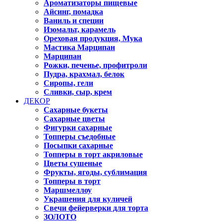
Ароматизаторы пищевые
Айсинг, помадка
Ваниль и специи
Изомальт, карамель
Ореховая продукция, Мука
Мастика Марципан
Марципан
Рожки, печенье, профитроли
Пудра, крахмал, белок
Сиропы, гели
Сливки, сыр, крем
ДЕКОР
Сахарные букеты
Сахарные цветы
Фигурки сахарные
Топперы съедобные
Посыпки сахарные
Топперы в торт акриловые
Цветы сушеные
Фрукты, ягоды, сублимация
Топперы в торт
Маршмеллоу
Украшения для куличей
Свечи фейерверки для торта
ЗОЛОТО