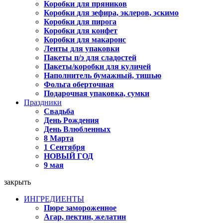
Коробки для пряников
Коробки для зефира, эклеров, эскимо
Коробки для пирога
Коробки для конфет
Коробки для макаронс
Ленты для упаковки
Пакеты п/э для сладостей
Пакеты/коробки для куличей
Наполнитель бумажный, тишью
Фольга оберточная
Подарочная упаковка, сумки
Праздники
Свадьба
День Рождения
День Влюбленных
8 Марта
1 Сентября
НОВЫЙ ГОД
9 мая
закрыть
ИНГРЕДИЕНТЫ
Пюре замороженное
Агар, пектин, желатин