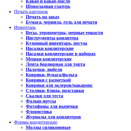
Какао и какао-масло
Шоколадная глазурь
Печать картинок
Печать на заказ
Бумага, чернила, гель для печати
Инвентарь
Весы, термометры, мерные емкости
Инструменты кондитера
Кухонный инвентарь, посуда
Насадки кондитерские
Насадки кондитерские в наборах
Мешки кондитерские
Лента бордюрная для торта
Палочки, дюбеля
Коврики, бумага/фольга
Коврики с разметкой
Коврики для эклеров/макаронс
Столики, блюда, подставки
Скалки для теста
Фальш-ярусы
Фотофоны для выпечки
Флористика
Журналы для кондитеров
Формы кондитерские
Молды силиконовые