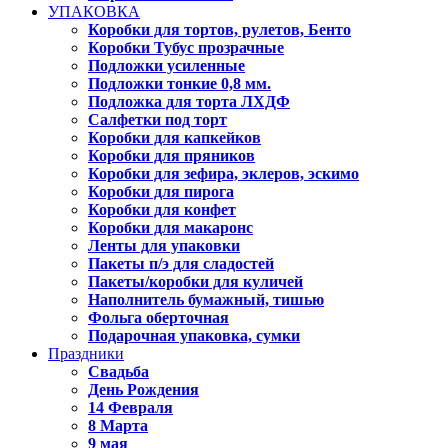
УПАКОВКА
Коробки для тортов, рулетов, Бенто
Коробки Тубус прозрачные
Подложки усиленные
Подложки тонкие 0,8 мм.
Подложка для торта ЛХДФ
Салфетки под торт
Коробки для капкейков
Коробки для пряников
Коробки для зефира, эклеров, эскимо
Коробки для пирога
Коробки для конфет
Коробки для макаронс
Ленты для упаковки
Пакеты п/э для сладостей
Пакеты/коробки для куличей
Наполнитель бумажный, тишью
Фольга оберточная
Подарочная упаковка, сумки
Праздники
Свадьба
День Рождения
14 Февраля
8 Марта
9 мая