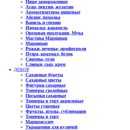
Пюре замороженное
Агар, пектин, желатин
Ароматизаторы пищевые
Айсинг, помадка
Ваниль и специи
Изомальт, карамель
Ореховая продукция, Мука
Мастика Марципан
Марципан
Рожки, печенье, профитроли
Пудра, крахмал, белок
Сиропы, гели
Сливки, сыр, крем
ДЕКОР
Сахарные букеты
Сахарные цветы
Фигурки сахарные
Топперы съедобные
Посыпки сахарные
Топперы в торт акриловые
Цветы сушеные
Фрукты, ягоды, сублимация
Топперы в торт
Маршмеллоу
Украшения для куличей