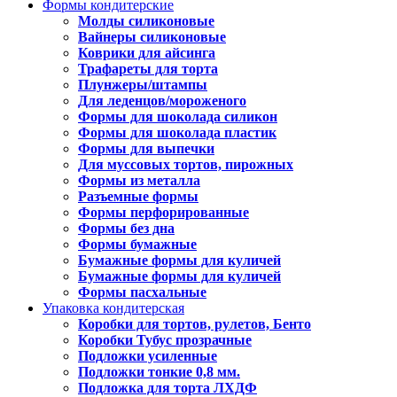
Формы кондитерские
Молды силиконовые
Вайнеры силиконовые
Коврики для айсинга
Трафареты для торта
Плунжеры/штампы
Для леденцов/мороженого
Формы для шоколада силикон
Формы для шоколада пластик
Формы для выпечки
Для муссовых тортов, пирожных
Формы из металла
Разъемные формы
Формы перфорированные
Формы без дна
Формы бумажные
Бумажные формы для куличей
Бумажные формы для куличей
Формы пасхальные
Упаковка кондитерская
Коробки для тортов, рулетов, Бенто
Коробки Тубус прозрачные
Подложки усиленные
Подложки тонкие 0,8 мм.
Подложка для торта ЛХДФ