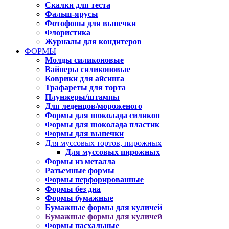
Скалки для теста
Фальш-ярусы
Фотофоны для выпечки
Флористика
Журналы для кондитеров
ФОРМЫ
Молды силиконовые
Вайнеры силиконовые
Коврики для айсинга
Трафареты для торта
Плунжеры/штампы
Для леденцов/мороженого
Формы для шоколада силикон
Формы для шоколада пластик
Формы для выпечки
Для муссовых тортов, пирожных
Для муссовых пирожных
Формы из металла
Разъемные формы
Формы перфорированные
Формы без дна
Формы бумажные
Бумажные формы для куличей
Бумажные формы для куличей
Формы пасхальные