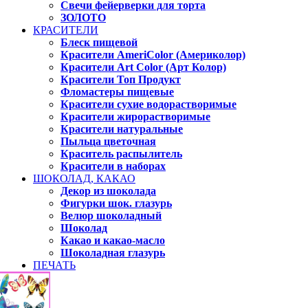
Свечи фейерверки для торта
ЗОЛОТО
КРАСИТЕЛИ
Блеск пищевой
Красители AmeriColor (Америколор)
Красители Art Color (Арт Колор)
Красители Топ Продукт
Фломастеры пищевые
Красители сухие водорастворимые
Красители жирорастворимые
Красители натуральные
Пыльца цветочная
Краситель распылитель
Красители в наборах
ШОКОЛАД, КАКАО
Декор из шоколада
Фигурки шок. глазурь
Велюр шоколадный
Шоколад
Какао и какао-масло
Шоколадная глазурь
ПЕЧАТЬ