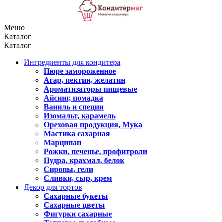
Меню
Каталог
Каталог
Ингредиенты для кондитера
Пюре замороженное
Агар, пектин, желатин
Ароматизаторы пищевые
Айсинг, помадка
Ваниль и специи
Изомальт, карамель
Ореховая продукция, Мука
Мастика сахарная
Марципан
Рожки, печенье, профитроли
Пудра, крахмал, белок
Сиропы, гели
Сливки, сыр, крем
Декор для тортов
Сахарные букеты
Сахарные цветы
Фигурки сахарные