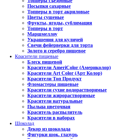
Топперы съедобные
Посыпки сахарные
Топперы в торт акриловые
Цветы сушеные
Фрукты, ягоды, сублимация
Топперы в торт
Маршмеллоу
Украшения для куличей
Свечи фейерверки для торта
Золото и серебро пищевое
Красители пищевые
Блеск пищевой
Красители AmeriColor (Америколор)
Красители Art Color (Арт Колор)
Красители Топ Продукт
Фломастеры пищевые
Красители сухие водорастворимые
Красители жирорастворимые
Красители натуральные
Пыльца цветочная
Краситель распылитель
Красители в наборах
Шоколад
Декор из шоколада
Фигурки шок. глазурь