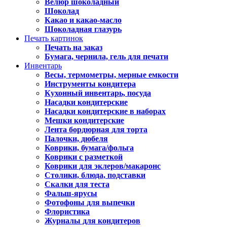
Велюр шоколадный
Шоколад
Какао и какао-масло
Шоколадная глазурь
Печать картинок
Печать на заказ
Бумага, чернила, гель для печати
Инвентарь
Весы, термометры, мерные емкости
Инструменты кондитера
Кухонный инвентарь, посуда
Насадки кондитерские
Насадки кондитерские в наборах
Мешки кондитерские
Лента бордюрная для торта
Палочки, дюбеля
Коврики, бумага/фольга
Коврики с разметкой
Коврики для эклеров/макаронс
Столики, блюда, подставки
Скалки для теста
Фальш-ярусы
Фотофоны для выпечки
Флористика
Журналы для кондитеров