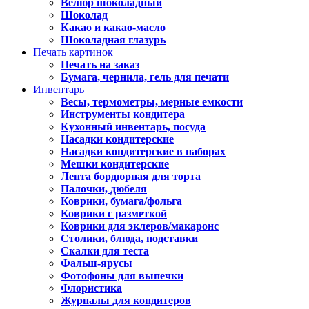
Велюр шоколадный
Шоколад
Какао и какао-масло
Шоколадная глазурь
Печать картинок
Печать на заказ
Бумага, чернила, гель для печати
Инвентарь
Весы, термометры, мерные емкости
Инструменты кондитера
Кухонный инвентарь, посуда
Насадки кондитерские
Насадки кондитерские в наборах
Мешки кондитерские
Лента бордюрная для торта
Палочки, дюбеля
Коврики, бумага/фольга
Коврики с разметкой
Коврики для эклеров/макаронс
Столики, блюда, подставки
Скалки для теста
Фальш-ярусы
Фотофоны для выпечки
Флористика
Журналы для кондитеров