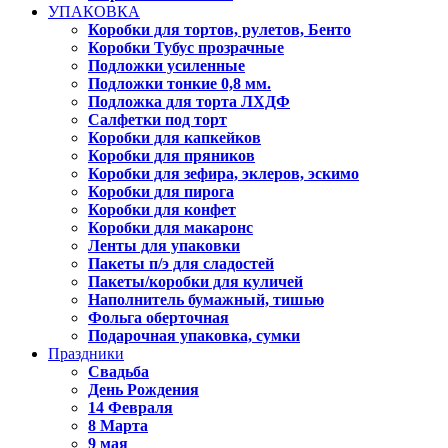
УПАКОВКА
Коробки для тортов, рулетов, Бенто
Коробки Тубус прозрачные
Подложки усиленные
Подложки тонкие 0,8 мм.
Подложка для торта ЛХДФ
Салфетки под торт
Коробки для капкейков
Коробки для пряников
Коробки для зефира, эклеров, эскимо
Коробки для пирога
Коробки для конфет
Коробки для макаронс
Ленты для упаковки
Пакеты п/э для сладостей
Пакеты/коробки для куличей
Наполнитель бумажный, тишью
Фольга оберточная
Подарочная упаковка, сумки
Праздники
Свадьба
День Рождения
14 Февраля
8 Марта
9 мая