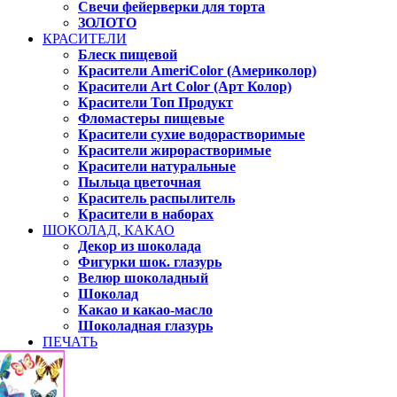
Свечи фейерверки для торта
ЗОЛОТО
КРАСИТЕЛИ
Блеск пищевой
Красители AmeriColor (Америколор)
Красители Art Color (Арт Колор)
Красители Топ Продукт
Фломастеры пищевые
Красители сухие водорастворимые
Красители жирорастворимые
Красители натуральные
Пыльца цветочная
Краситель распылитель
Красители в наборах
ШОКОЛАД, КАКАО
Декор из шоколада
Фигурки шок. глазурь
Велюр шоколадный
Шоколад
Какао и какао-масло
Шоколадная глазурь
ПЕЧАТЬ