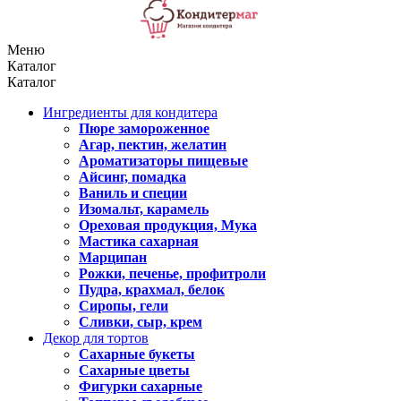
Меню
Каталог
Каталог
Ингредиенты для кондитера
Пюре замороженное
Агар, пектин, желатин
Ароматизаторы пищевые
Айсинг, помадка
Ваниль и специи
Изомальт, карамель
Ореховая продукция, Мука
Мастика сахарная
Марципан
Рожки, печенье, профитроли
Пудра, крахмал, белок
Сиропы, гели
Сливки, сыр, крем
Декор для тортов
Сахарные букеты
Сахарные цветы
Фигурки сахарные