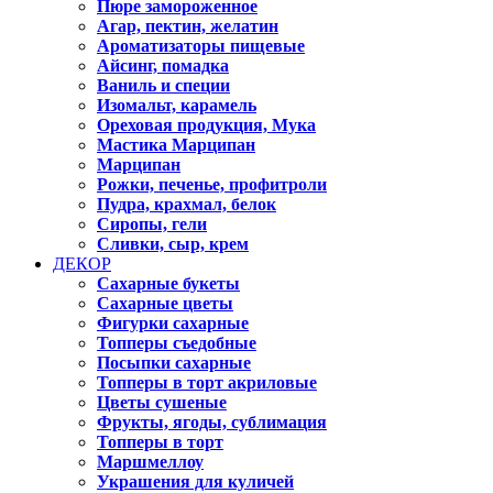
Пюре замороженное
Агар, пектин, желатин
Ароматизаторы пищевые
Айсинг, помадка
Ваниль и специи
Изомальт, карамель
Ореховая продукция, Мука
Мастика Марципан
Марципан
Рожки, печенье, профитроли
Пудра, крахмал, белок
Сиропы, гели
Сливки, сыр, крем
ДЕКОР
Сахарные букеты
Сахарные цветы
Фигурки сахарные
Топперы съедобные
Посыпки сахарные
Топперы в торт акриловые
Цветы сушеные
Фрукты, ягоды, сублимация
Топперы в торт
Маршмеллоу
Украшения для куличей