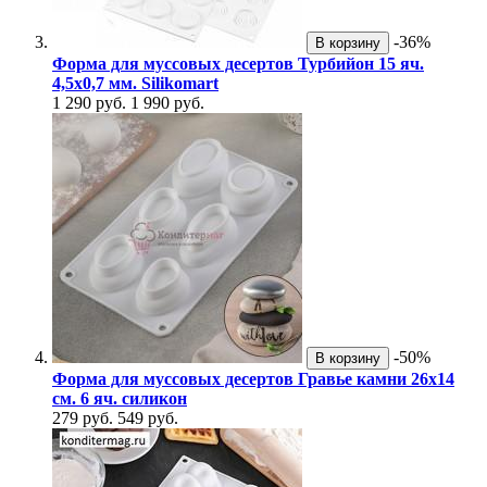
-36%
В корзину
Форма для муссовых десертов Турбийон 15 яч.
4,5х0,7 мм. Silikomart
1 290 руб.
1 990 руб.
-50%
В корзину
Форма для муссовых десертов Гравье камни 26x14
см. 6 яч. силикон
279 руб.
549 руб.