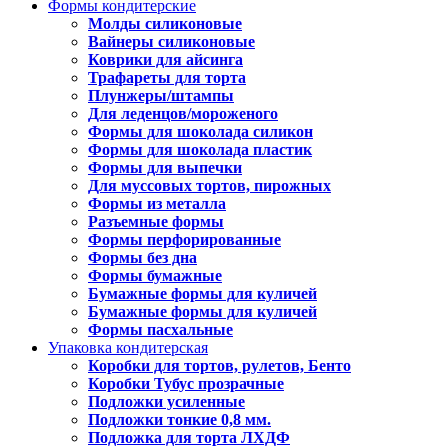
Формы кондитерские
Молды силиконовые
Вайнеры силиконовые
Коврики для айсинга
Трафареты для торта
Плунжеры/штампы
Для леденцов/мороженого
Формы для шоколада силикон
Формы для шоколада пластик
Формы для выпечки
Для муссовых тортов, пирожных
Формы из металла
Разъемные формы
Формы перфорированные
Формы без дна
Формы бумажные
Бумажные формы для куличей
Бумажные формы для куличей
Формы пасхальные
Упаковка кондитерская
Коробки для тортов, рулетов, Бенто
Коробки Тубус прозрачные
Подложки усиленные
Подложки тонкие 0,8 мм.
Подложка для торта ЛХДФ