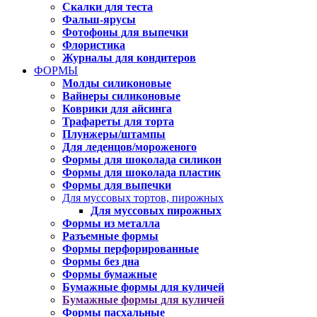
Скалки для теста
Фальш-ярусы
Фотофоны для выпечки
Флористика
Журналы для кондитеров
ФОРМЫ
Молды силиконовые
Вайнеры силиконовые
Коврики для айсинга
Трафареты для торта
Плунжеры/штампы
Для леденцов/мороженого
Формы для шоколада силикон
Формы для шоколада пластик
Формы для выпечки
Для муссовых тортов, пирожных
Для муссовых пирожных
Формы из металла
Разъемные формы
Формы перфорированные
Формы без дна
Формы бумажные
Бумажные формы для куличей
Бумажные формы для куличей
Формы пасхальные