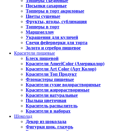
Топперы съедобные
Посыпки сахарные
Топперы в торт акриловые
Цветы сушеные
Фрукты, ягоды, сублимация
Топперы в торт
Маршмеллоу
Украшения для куличей
Свечи фейерверки для торта
Золото и серебро пищевое
Красители пищевые
Блеск пищевой
Красители AmeriColor (Америколор)
Красители Art Color (Арт Колор)
Красители Топ Продукт
Фломастеры пищевые
Красители сухие водорастворимые
Красители жирорастворимые
Красители натуральные
Пыльца цветочная
Краситель распылитель
Красители в наборах
Шоколад
Декор из шоколада
Фигурки шок. глазурь