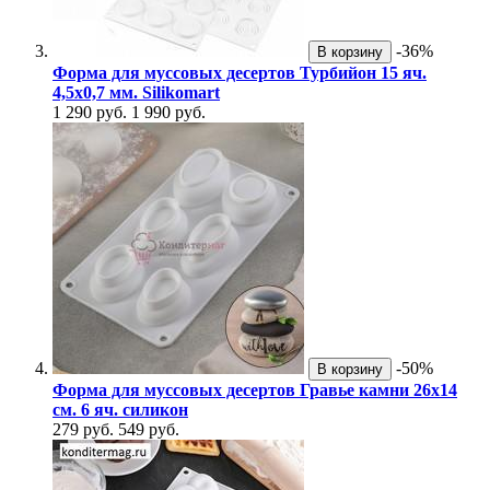
-36%
В корзину
Форма для муссовых десертов Турбийон 15 яч.
4,5х0,7 мм. Silikomart
1 290 руб.
1 990 руб.
-50%
В корзину
Форма для муссовых десертов Гравье камни 26x14
см. 6 яч. силикон
279 руб.
549 руб.