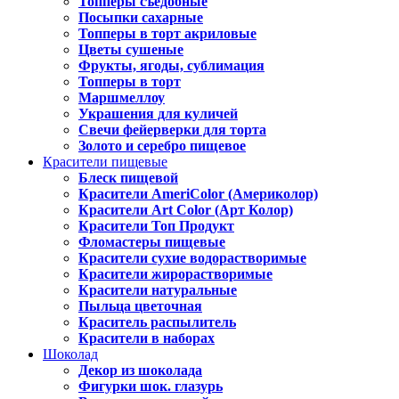
Топперы съедобные
Посыпки сахарные
Топперы в торт акриловые
Цветы сушеные
Фрукты, ягоды, сублимация
Топперы в торт
Маршмеллоу
Украшения для куличей
Свечи фейерверки для торта
Золото и серебро пищевое
Красители пищевые
Блеск пищевой
Красители AmeriColor (Америколор)
Красители Art Color (Арт Колор)
Красители Топ Продукт
Фломастеры пищевые
Красители сухие водорастворимые
Красители жирорастворимые
Красители натуральные
Пыльца цветочная
Краситель распылитель
Красители в наборах
Шоколад
Декор из шоколада
Фигурки шок. глазурь