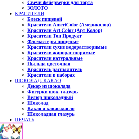
Свечи фейерверки для торта
ЗОЛОТО
КРАСИТЕЛИ
Блеск пищевой
Красители AmeriColor (Америколор)
Красители Art Color (Арт Колор)
Красители Топ Продукт
Фломастеры пищевые
Красители сухие водорастворимые
Красители жирорастворимые
Красители натуральные
Пыльца цветочная
Краситель распылитель
Красители в наборах
ШОКОЛАД, КАКАО
Декор из шоколада
Фигурки шок. глазурь
Велюр шоколадный
Шоколад
Какао и какао-масло
Шоколадная глазурь
ПЕЧАТЬ