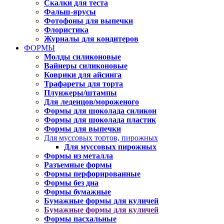
Скалки для теста
Фальш-ярусы
Фотофоны для выпечки
Флористика
Журналы для кондитеров
ФОРМЫ
Молды силиконовые
Вайнеры силиконовые
Коврики для айсинга
Трафареты для торта
Плунжеры/штампы
Для леденцов/мороженого
Формы для шоколада силикон
Формы для шоколада пластик
Формы для выпечки
Для муссовых тортов, пирожных
Для муссовых пирожных
Формы из металла
Разъемные формы
Формы перфорированные
Формы без дна
Формы бумажные
Бумажные формы для куличей
Бумажные формы для куличей
Формы пасхальные