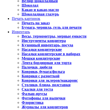
Велюр шоколадный
Шоколад
Какао и какао-масло
Шоколадная глазурь
Печать картинок
Печать на заказ
Бумага, чернила, гель для печати
Инвентарь
Весы, термометры, мерные емкости
Инструменты кондитера
Кухонный инвентарь, посуда
Насадки кондитерские
Насадки кондитерские в наборах
Мешки кондитерские
Лента бордюрная для торта
Палочки, дюбеля
Коврики, бумага/фольга
Коврики с разметкой
Коврики для эклеров/макаронс
Столики, блюда, подставки
Скалки для теста
Фальш-ярусы
Фотофоны для выпечки
Флористика
Журналы для кондитеров