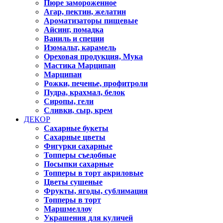
Пюре замороженное
Агар, пектин, желатин
Ароматизаторы пищевые
Айсинг, помадка
Ваниль и специи
Изомальт, карамель
Ореховая продукция, Мука
Мастика Марципан
Марципан
Рожки, печенье, профитроли
Пудра, крахмал, белок
Сиропы, гели
Сливки, сыр, крем
ДЕКОР
Сахарные букеты
Сахарные цветы
Фигурки сахарные
Топперы съедобные
Посыпки сахарные
Топперы в торт акриловые
Цветы сушеные
Фрукты, ягоды, сублимация
Топперы в торт
Маршмеллоу
Украшения для куличей