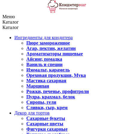
Меню
Каталог
Каталог
Ингредиенты для кондитера
Пюре замороженное
Агар, пектин, желатин
Ароматизаторы пищевые
Айсинг, помадка
Ваниль и специи
Изомальт, карамель
Ореховая продукция, Мука
Мастика сахарная
Марципан
Рожки, печенье, профитроли
Пудра, крахмал, белок
Сиропы, гели
Сливки, сыр, крем
Декор для тортов
Сахарные букеты
Сахарные цветы
Фигурки сахарные