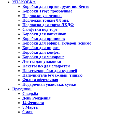
УПАКОВКА
Коробки для тортов, рулетов, Бенто
Коробки Тубус прозрачные
Подложки усиленные
Подложки тонкие 0,8 мм.
Подложка для торта ЛХДФ
Салфетки под торт
Коробки для капкейков
Коробки для пряников
Коробки для зефира, эклеров, эскимо
Коробки для пирога
Коробки для конфет
Коробки для макаронс
Ленты для упаковки
Пакеты п/э для сладостей
Пакеты/коробки для куличей
Наполнитель бумажный, тишью
Фольга оберточная
Подарочная упаковка, сумки
Праздники
Свадьба
День Рождения
14 Февраля
8 Марта
9 мая