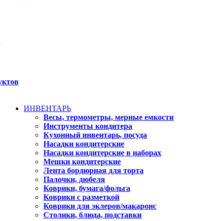
уктов
ИНВЕНТАРЬ
Весы, термометры, мерные емкости
Инструменты кондитера
Кухонный инвентарь, посуда
Насадки кондитерские
Насадки кондитерские в наборах
Мешки кондитерские
Лента бордюрная для торта
Палочки, дюбеля
Коврики, бумага/фольга
Коврики с разметкой
Коврики для эклеров/макаронс
Столики, блюда, подставки