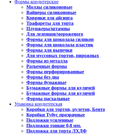
Формы кондитерские
Молды силиконовые
Вайнеры силиконовые
Коврики для айсинга
Трафареты для торта
Плунжеры/штампы
Для леденцов/мороженого
Формы для шоколада силикон
Формы для шоколада пластик
Формы для выпечки
Для муссовых тортов, пирожных
Формы из металла
Разъемные формы
Формы перфорированные
Формы без дна
Формы бумажные
Бумажные формы для куличей
Бумажные формы для куличей
Формы пасхальные
Упаковка кондитерская
Коробки для тортов, рулетов, Бенто
Коробки Тубус прозрачные
Подложки усиленные
Подложки тонкие 0,8 мм.
Подложка для торта ЛХДФ