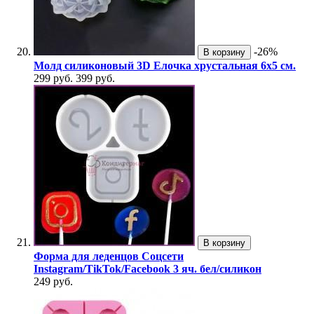
-26%
В корзину
Молд силиконовый 3D Елочка хрустальная 6х5 см.
299 руб.
399 руб.
В корзину
Форма для леденцов Соцсети
Instagram/TikTok/Facebook 3 яч. бел/силикон
249 руб.