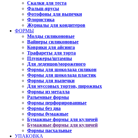
Скалки для теста
Фальш-ярусы
Фотофоны для выпечки
Флористика
Журналы для кондитеров
ФОРМЫ
Молды силиконовые
Вайнеры силиконовые
Коврики для айсинга
Трафареты для торта
Плунжеры/штампы
Для леденцов/мороженого
Формы для шоколада силикон
Формы для шоколада пластик
Формы для выпечки
Для муссовых тортов, пирожных
Формы из металла
Разъемные формы
Формы перфорированные
Формы без дна
Формы бумажные
Бумажные формы для куличей
Бумажные формы для куличей
Формы пасхальные
УПАКОВКА