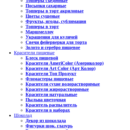
Топперы съедобные
Посыпки сахарные
Топперы в торт акриловые
Цветы сушеные
Фрукты, ягоды, сублимация
Топперы в торт
Маршмеллоу
Украшения для куличей
Свечи фейерверки для торта
Золото и серебро пищевое
Красители пищевые
Блеск пищевой
Красители AmeriColor (Америколор)
Красители Art Color (Арт Колор)
Красители Топ Продукт
Фломастеры пищевые
Красители сухие водорастворимые
Красители жирорастворимые
Красители натуральные
Пыльца цветочная
Краситель распылитель
Красители в наборах
Шоколад
Декор из шоколада
Фигурки шок. глазурь