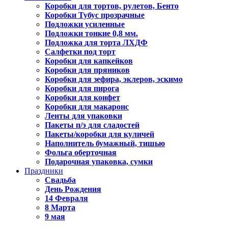
Коробки для тортов, рулетов, Бенто
Коробки Тубус прозрачные
Подложки усиленные
Подложки тонкие 0,8 мм.
Подложка для торта ЛХДФ
Салфетки под торт
Коробки для капкейков
Коробки для пряников
Коробки для зефира, эклеров, эскимо
Коробки для пирога
Коробки для конфет
Коробки для макаронс
Ленты для упаковки
Пакеты п/э для сладостей
Пакеты/коробки для куличей
Наполнитель бумажный, тишью
Фольга оберточная
Подарочная упаковка, сумки
Праздники
Свадьба
День Рождения
14 Февраля
8 Марта
9 мая