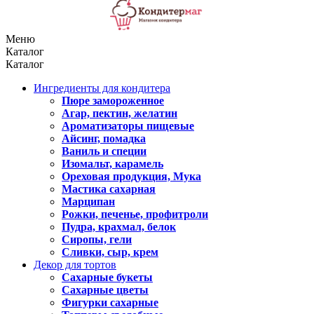
Меню
Каталог
Каталог
Ингредиенты для кондитера
Пюре замороженное
Агар, пектин, желатин
Ароматизаторы пищевые
Айсинг, помадка
Ваниль и специи
Изомальт, карамель
Ореховая продукция, Мука
Мастика сахарная
Марципан
Рожки, печенье, профитроли
Пудра, крахмал, белок
Сиропы, гели
Сливки, сыр, крем
Декор для тортов
Сахарные букеты
Сахарные цветы
Фигурки сахарные