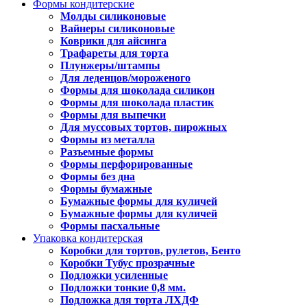
Формы кондитерские
Молды силиконовые
Вайнеры силиконовые
Коврики для айсинга
Трафареты для торта
Плунжеры/штампы
Для леденцов/мороженого
Формы для шоколада силикон
Формы для шоколада пластик
Формы для выпечки
Для муссовых тортов, пирожных
Формы из металла
Разъемные формы
Формы перфорированные
Формы без дна
Формы бумажные
Бумажные формы для куличей
Бумажные формы для куличей
Формы пасхальные
Упаковка кондитерская
Коробки для тортов, рулетов, Бенто
Коробки Тубус прозрачные
Подложки усиленные
Подложки тонкие 0,8 мм.
Подложка для торта ЛХДФ