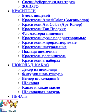
Свечи фейерверки для торта
ЗОЛОТО
КРАСИТЕЛИ
Блеск пищевой
Красители AmeriColor (Америколор)
Красители Art Color (Арт Колор)
Красители Топ Продукт
Фломастеры пищевые
Красители сухие водорастворимые
Красители жирорастворимые
Красители натуральные
Пыльца цветочная
Краситель распылитель
Красители в наборах
ШОКОЛАД, КАКАО
Декор из шоколада
Фигурки шок. глазурь
Велюр шоколадный
Шоколад
Какао и какао-масло
Шоколадная глазурь
ПЕЧАТЬ