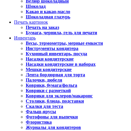
Велюр шоколадный
Шоколад
Какао и какао-масло
Шоколадная глазурь
Печать картинок
Печать на заказ
Бумага, чернила, гель для печати
Инвентарь
Весы, термометры, мерные емкости
Инструменты кондитера
Кухонный инвентарь, посуда
Насадки кондитерские
Насадки кондитерские в наборах
Мешки кондитерские
Лента бордюрная для торта
Палочки, дюбеля
Коврики, бумага/фольга
Коврики с разметкой
Коврики для эклеров/макаронс
Столики, блюда, подставки
Скалки для теста
Фальш-ярусы
Фотофоны для выпечки
Флористика
Журналы для кондитеров