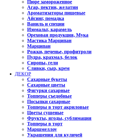
Пюре замороженное
Агар, пектин, желатин
Ароматизаторы пищевые
Айсинг, помадка
Ваниль и специи
Изомальт, карамель
Ореховая продукция, Мука
Мастика Марципан
Марципан
Рожки, печенье, профитроли
Пудра, крахмал, белок
Сиропы, гели
Сливки, сыр, крем
ДЕКОР
Сахарные букеты
Сахарные цветы
Фигурки сахарные
Топперы съедобные
Посыпки сахарные
Топперы в торт акриловые
Цветы сушеные
Фрукты, ягоды, сублимация
Топперы в торт
Маршмеллоу
Украшения для куличей