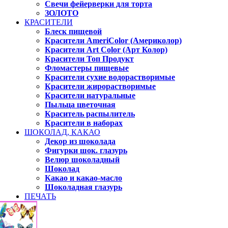
Свечи фейерверки для торта
ЗОЛОТО
КРАСИТЕЛИ
Блеск пищевой
Красители AmeriColor (Америколор)
Красители Art Color (Арт Колор)
Красители Топ Продукт
Фломастеры пищевые
Красители сухие водорастворимые
Красители жирорастворимые
Красители натуральные
Пыльца цветочная
Краситель распылитель
Красители в наборах
ШОКОЛАД, КАКАО
Декор из шоколада
Фигурки шок. глазурь
Велюр шоколадный
Шоколад
Какао и какао-масло
Шоколадная глазурь
ПЕЧАТЬ