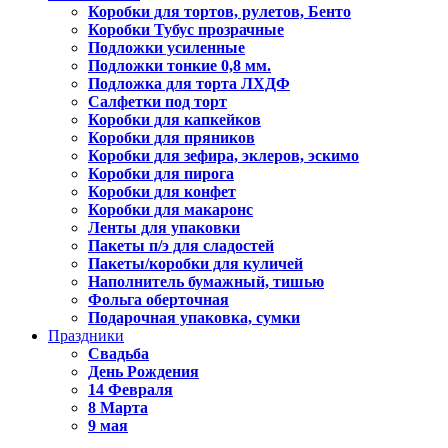
Коробки для тортов, рулетов, Бенто
Коробки Тубус прозрачные
Подложки усиленные
Подложки тонкие 0,8 мм.
Подложка для торта ЛХДФ
Салфетки под торт
Коробки для капкейков
Коробки для пряников
Коробки для зефира, эклеров, эскимо
Коробки для пирога
Коробки для конфет
Коробки для макаронс
Ленты для упаковки
Пакеты п/э для сладостей
Пакеты/коробки для куличей
Наполнитель бумажный, тишью
Фольга оберточная
Подарочная упаковка, сумки
Праздники
Свадьба
День Рождения
14 Февраля
8 Марта
9 мая