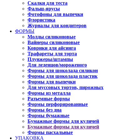
Скалки для теста
Фальш-ярусы
Фотофоны для выпечки
Флористика
Журналы для кондитеров
ФОРМЫ
Молды силиконовые
Вайнеры силиконовые
Коврики для айсинга
Трафареты для торта
Плунжеры/штампы
Для леденцов/мороженого
Формы для шоколада силикон
Формы для шоколада пластик
Формы для выпечки
Для муссовых тортов, пирожных
Формы из металла
Разъемные формы
Формы перфорированные
Формы без дна
Формы бумажные
Бумажные формы для куличей
Бумажные формы для куличей
Формы пасхальные
УПАКОВКА