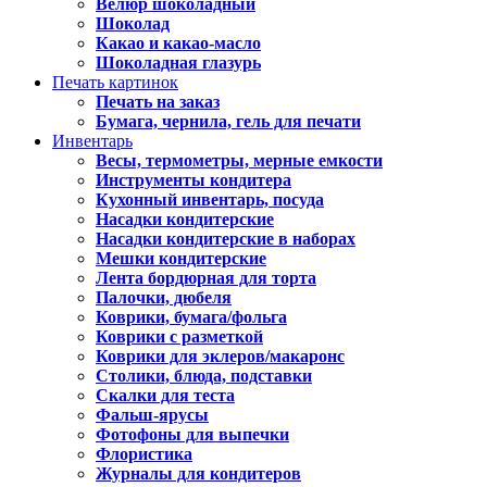
Велюр шоколадный
Шоколад
Какао и какао-масло
Шоколадная глазурь
Печать картинок
Печать на заказ
Бумага, чернила, гель для печати
Инвентарь
Весы, термометры, мерные емкости
Инструменты кондитера
Кухонный инвентарь, посуда
Насадки кондитерские
Насадки кондитерские в наборах
Мешки кондитерские
Лента бордюрная для торта
Палочки, дюбеля
Коврики, бумага/фольга
Коврики с разметкой
Коврики для эклеров/макаронс
Столики, блюда, подставки
Скалки для теста
Фальш-ярусы
Фотофоны для выпечки
Флористика
Журналы для кондитеров