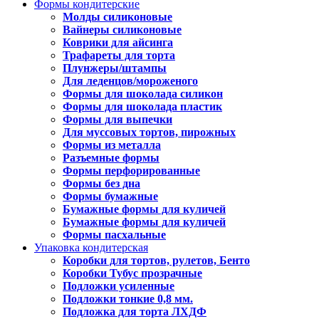
Формы кондитерские
Молды силиконовые
Вайнеры силиконовые
Коврики для айсинга
Трафареты для торта
Плунжеры/штампы
Для леденцов/мороженого
Формы для шоколада силикон
Формы для шоколада пластик
Формы для выпечки
Для муссовых тортов, пирожных
Формы из металла
Разъемные формы
Формы перфорированные
Формы без дна
Формы бумажные
Бумажные формы для куличей
Бумажные формы для куличей
Формы пасхальные
Упаковка кондитерская
Коробки для тортов, рулетов, Бенто
Коробки Тубус прозрачные
Подложки усиленные
Подложки тонкие 0,8 мм.
Подложка для торта ЛХДФ