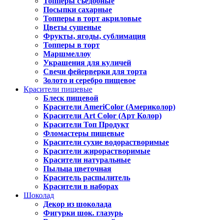
Топперы съедобные
Посыпки сахарные
Топперы в торт акриловые
Цветы сушеные
Фрукты, ягоды, сублимация
Топперы в торт
Маршмеллоу
Украшения для куличей
Свечи фейерверки для торта
Золото и серебро пищевое
Красители пищевые
Блеск пищевой
Красители AmeriColor (Америколор)
Красители Art Color (Арт Колор)
Красители Топ Продукт
Фломастеры пищевые
Красители сухие водорастворимые
Красители жирорастворимые
Красители натуральные
Пыльца цветочная
Краситель распылитель
Красители в наборах
Шоколад
Декор из шоколада
Фигурки шок. глазурь