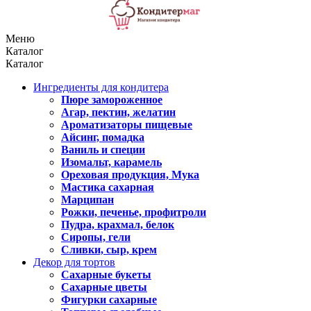
Меню
Каталог
Каталог
Ингредиенты для кондитера
Пюре замороженное
Агар, пектин, желатин
Ароматизаторы пищевые
Айсинг, помадка
Ваниль и специи
Изомальт, карамель
Ореховая продукция, Мука
Мастика сахарная
Марципан
Рожки, печенье, профитроли
Пудра, крахмал, белок
Сиропы, гели
Сливки, сыр, крем
Декор для тортов
Сахарные букеты
Сахарные цветы
Фигурки сахарные