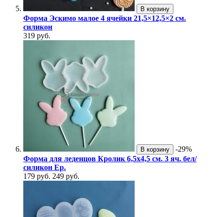
В корзину
Форма Эскимо малое 4 ячейки 21,5×12,5×2 см.
силикон
319 руб.
-29%
В корзину
Форма для леденцов Кролик 6,5х4,5 см. 3 яч. бел/
силикон Ер.
179 руб.
249 руб.