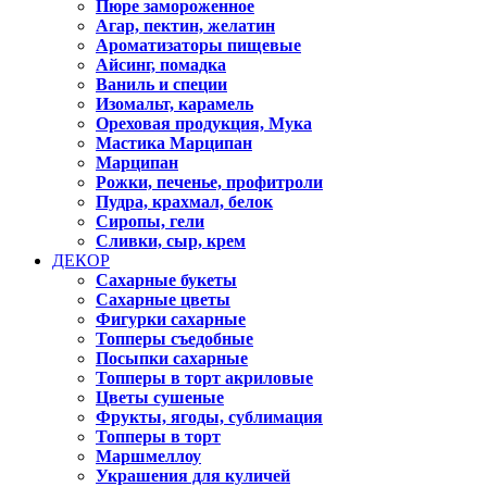
Пюре замороженное
Агар, пектин, желатин
Ароматизаторы пищевые
Айсинг, помадка
Ваниль и специи
Изомальт, карамель
Ореховая продукция, Мука
Мастика Марципан
Марципан
Рожки, печенье, профитроли
Пудра, крахмал, белок
Сиропы, гели
Сливки, сыр, крем
ДЕКОР
Сахарные букеты
Сахарные цветы
Фигурки сахарные
Топперы съедобные
Посыпки сахарные
Топперы в торт акриловые
Цветы сушеные
Фрукты, ягоды, сублимация
Топперы в торт
Маршмеллоу
Украшения для куличей