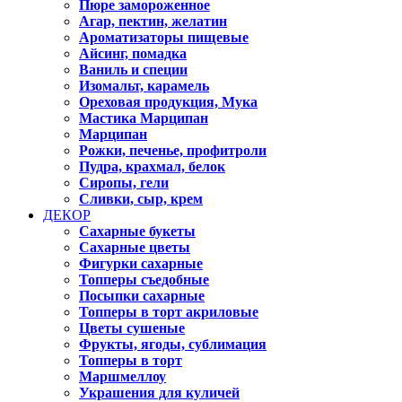
Пюре замороженное
Агар, пектин, желатин
Ароматизаторы пищевые
Айсинг, помадка
Ваниль и специи
Изомальт, карамель
Ореховая продукция, Мука
Мастика Марципан
Марципан
Рожки, печенье, профитроли
Пудра, крахмал, белок
Сиропы, гели
Сливки, сыр, крем
ДЕКОР
Сахарные букеты
Сахарные цветы
Фигурки сахарные
Топперы съедобные
Посыпки сахарные
Топперы в торт акриловые
Цветы сушеные
Фрукты, ягоды, сублимация
Топперы в торт
Маршмеллоу
Украшения для куличей