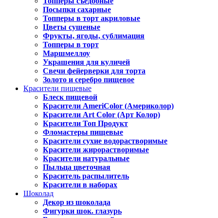
Топперы съедобные
Посыпки сахарные
Топперы в торт акриловые
Цветы сушеные
Фрукты, ягоды, сублимация
Топперы в торт
Маршмеллоу
Украшения для куличей
Свечи фейерверки для торта
Золото и серебро пищевое
Красители пищевые
Блеск пищевой
Красители AmeriColor (Америколор)
Красители Art Color (Арт Колор)
Красители Топ Продукт
Фломастеры пищевые
Красители сухие водорастворимые
Красители жирорастворимые
Красители натуральные
Пыльца цветочная
Краситель распылитель
Красители в наборах
Шоколад
Декор из шоколада
Фигурки шок. глазурь