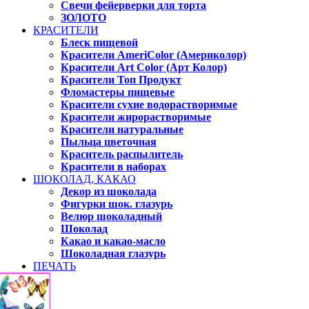
Свечи фейерверки для торта
ЗОЛОТО
КРАСИТЕЛИ
Блеск пищевой
Красители AmeriColor (Америколор)
Красители Art Color (Арт Колор)
Красители Топ Продукт
Фломастеры пищевые
Красители сухие водорастворимые
Красители жирорастворимые
Красители натуральные
Пыльца цветочная
Краситель распылитель
Красители в наборах
ШОКОЛАД, КАКАО
Декор из шоколада
Фигурки шок. глазурь
Велюр шоколадный
Шоколад
Какао и какао-масло
Шоколадная глазурь
ПЕЧАТЬ