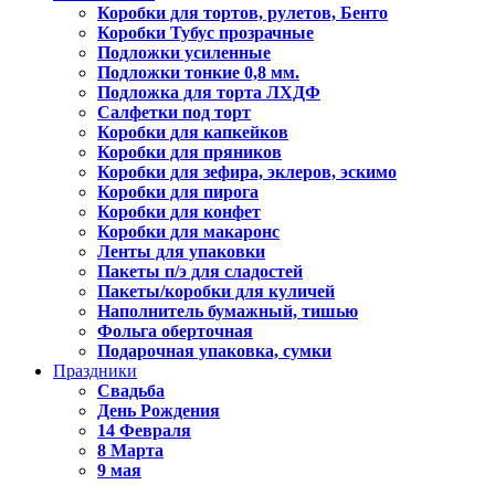
Коробки для тортов, рулетов, Бенто
Коробки Тубус прозрачные
Подложки усиленные
Подложки тонкие 0,8 мм.
Подложка для торта ЛХДФ
Салфетки под торт
Коробки для капкейков
Коробки для пряников
Коробки для зефира, эклеров, эскимо
Коробки для пирога
Коробки для конфет
Коробки для макаронс
Ленты для упаковки
Пакеты п/э для сладостей
Пакеты/коробки для куличей
Наполнитель бумажный, тишью
Фольга оберточная
Подарочная упаковка, сумки
Праздники
Свадьба
День Рождения
14 Февраля
8 Марта
9 мая