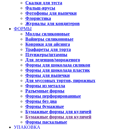
Скалки для теста
Фальш-ярусы
Фотофоны для выпечки
Флористика
Журналы для кондитеров
ФОРМЫ
Молды силиконовые
Вайнеры силиконовые
Коврики для айсинга
Трафареты для торта
Плунжеры/штампы
Для леденцов/мороженого
Формы для шоколада силикон
Формы для шоколада пластик
Формы для выпечки
Для муссовых тортов, пирожных
Формы из металла
Разъемные формы
Формы перфорированные
Формы без дна
Формы бумажные
Бумажные формы для куличей
Бумажные формы для куличей
Формы пасхальные
УПАКОВКА