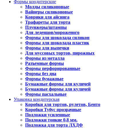
Формы кондитерские
Молды силиконовые
Вайнеры силиконовые
Коврики для айсинга
Трафареты для торта
Плунжеры/штампы
Для леденцов/мороженого
Формы для шоколада силикон
Формы для шоколада пластик
Формы для выпечки
Для муссовых тортов, пирожных
Формы из металла
Разъемные формы
Формы перфорированные
Формы без дна
Формы бумажные
Бумажные формы для куличей
Бумажные формы для куличей
Формы пасхальные
Упаковка кондитерская
Коробки для тортов, рулетов, Бенто
Коробки Тубус прозрачные
Подложки усиленные
Подложки тонкие 0,8 мм.
Подложка для торта ЛХДФ