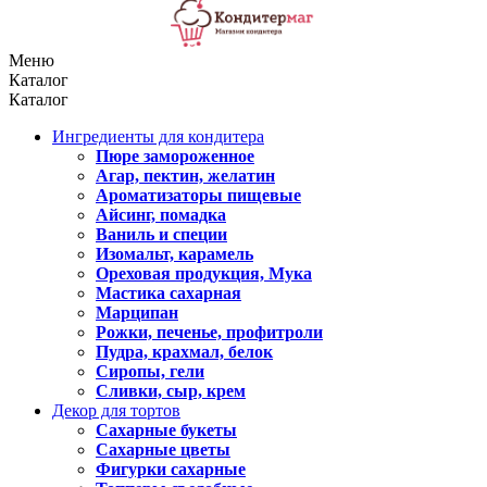
Меню
Каталог
Каталог
Ингредиенты для кондитера
Пюре замороженное
Агар, пектин, желатин
Ароматизаторы пищевые
Айсинг, помадка
Ваниль и специи
Изомальт, карамель
Ореховая продукция, Мука
Мастика сахарная
Марципан
Рожки, печенье, профитроли
Пудра, крахмал, белок
Сиропы, гели
Сливки, сыр, крем
Декор для тортов
Сахарные букеты
Сахарные цветы
Фигурки сахарные