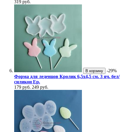
319 руб.
-29%
В корзину
Форма для леденцов Кролик 6,5х4,5 см. 3 яч. бел/
силикон Ер.
179 руб.
249 руб.