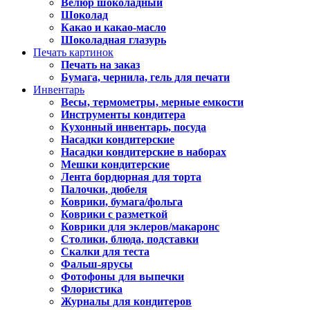
Велюр шоколадный
Шоколад
Какао и какао-масло
Шоколадная глазурь
Печать картинок
Печать на заказ
Бумага, чернила, гель для печати
Инвентарь
Весы, термометры, мерные емкости
Инструменты кондитера
Кухонный инвентарь, посуда
Насадки кондитерские
Насадки кондитерские в наборах
Мешки кондитерские
Лента бордюрная для торта
Палочки, дюбеля
Коврики, бумага/фольга
Коврики с разметкой
Коврики для эклеров/макаронс
Столики, блюда, подставки
Скалки для теста
Фальш-ярусы
Фотофоны для выпечки
Флористика
Журналы для кондитеров