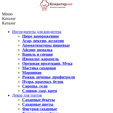
Меню
Каталог
Каталог
Ингредиенты для кондитера
Пюре замороженное
Агар, пектин, желатин
Ароматизаторы пищевые
Айсинг, помадка
Ваниль и специи
Изомальт, карамель
Ореховая продукция, Мука
Мастика сахарная
Марципан
Рожки, печенье, профитроли
Пудра, крахмал, белок
Сиропы, гели
Сливки, сыр, крем
Декор для тортов
Сахарные букеты
Сахарные цветы
Фигурки сахарные