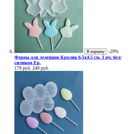
-29%
В корзину
Форма для леденцов Кролик 6,5х4,5 см. 3 яч. бел/
силикон Ер.
179 руб.
249 руб.