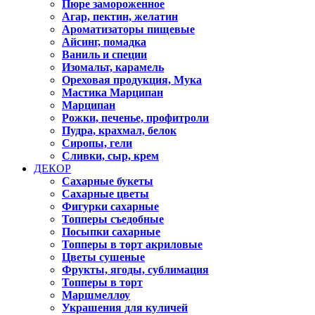
Пюре замороженное
Агар, пектин, желатин
Ароматизаторы пищевые
Айсинг, помадка
Ваниль и специи
Изомальт, карамель
Ореховая продукция, Мука
Мастика Марципан
Марципан
Рожки, печенье, профитроли
Пудра, крахмал, белок
Сиропы, гели
Сливки, сыр, крем
ДЕКОР
Сахарные букеты
Сахарные цветы
Фигурки сахарные
Топперы съедобные
Посыпки сахарные
Топперы в торт акриловые
Цветы сушеные
Фрукты, ягоды, сублимация
Топперы в торт
Маршмеллоу
Украшения для куличей