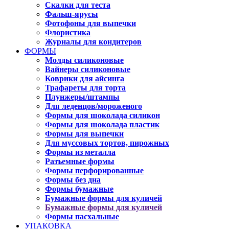
Скалки для теста
Фальш-ярусы
Фотофоны для выпечки
Флористика
Журналы для кондитеров
ФОРМЫ
Молды силиконовые
Вайнеры силиконовые
Коврики для айсинга
Трафареты для торта
Плунжеры/штампы
Для леденцов/мороженого
Формы для шоколада силикон
Формы для шоколада пластик
Формы для выпечки
Для муссовых тортов, пирожных
Формы из металла
Разъемные формы
Формы перфорированные
Формы без дна
Формы бумажные
Бумажные формы для куличей
Бумажные формы для куличей
Формы пасхальные
УПАКОВКА