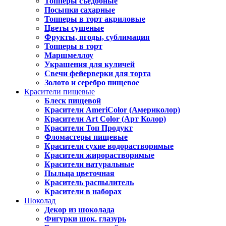
Топперы съедобные
Посыпки сахарные
Топперы в торт акриловые
Цветы сушеные
Фрукты, ягоды, сублимация
Топперы в торт
Маршмеллоу
Украшения для куличей
Свечи фейерверки для торта
Золото и серебро пищевое
Красители пищевые
Блеск пищевой
Красители AmeriColor (Америколор)
Красители Art Color (Арт Колор)
Красители Топ Продукт
Фломастеры пищевые
Красители сухие водорастворимые
Красители жирорастворимые
Красители натуральные
Пыльца цветочная
Краситель распылитель
Красители в наборах
Шоколад
Декор из шоколада
Фигурки шок. глазурь