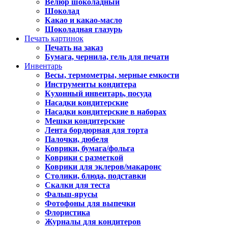
Велюр шоколадный
Шоколад
Какао и какао-масло
Шоколадная глазурь
Печать картинок
Печать на заказ
Бумага, чернила, гель для печати
Инвентарь
Весы, термометры, мерные емкости
Инструменты кондитера
Кухонный инвентарь, посуда
Насадки кондитерские
Насадки кондитерские в наборах
Мешки кондитерские
Лента бордюрная для торта
Палочки, дюбеля
Коврики, бумага/фольга
Коврики с разметкой
Коврики для эклеров/макаронс
Столики, блюда, подставки
Скалки для теста
Фальш-ярусы
Фотофоны для выпечки
Флористика
Журналы для кондитеров