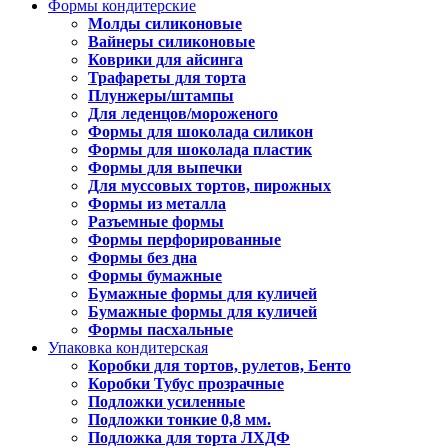
Формы кондитерские
Молды силиконовые
Вайнеры силиконовые
Коврики для айсинга
Трафареты для торта
Плунжеры/штампы
Для леденцов/мороженого
Формы для шоколада силикон
Формы для шоколада пластик
Формы для выпечки
Для муссовых тортов, пирожных
Формы из металла
Разъемные формы
Формы перфорированные
Формы без дна
Формы бумажные
Бумажные формы для куличей
Бумажные формы для куличей
Формы пасхальные
Упаковка кондитерская
Коробки для тортов, рулетов, Бенто
Коробки Тубус прозрачные
Подложки усиленные
Подложки тонкие 0,8 мм.
Подложка для торта ЛХДФ