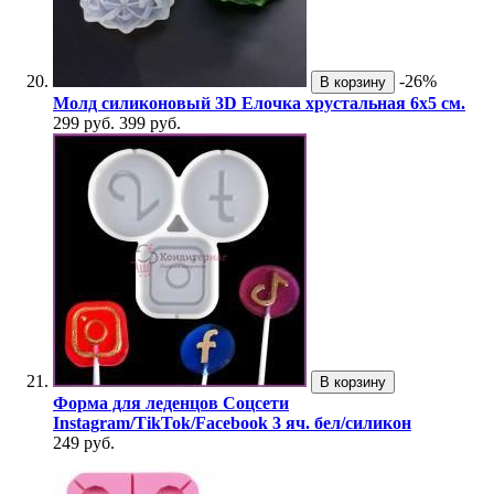
-26%
В корзину
Молд силиконовый 3D Елочка хрустальная 6х5 см.
299 руб.
399 руб.
В корзину
Форма для леденцов Соцсети
Instagram/TikTok/Facebook 3 яч. бел/силикон
249 руб.