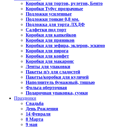
Коробки для тортов, рулетов, Бенто
Коробки Тубус прозрачные
Подложки усиленные
Подложки тонкие 0,8 мм.
Подложка для торта ЛХДФ
Салфетки под торт
Коробки для капкейков
Коробки для пряников
Коробки для зефира, эклеров, эскимо
Коробки для пирога
Коробки для конфет
Коробки для макаронс
Ленты для упаковки
Пакеты п/э для сладостей
Пакеты/коробки для куличей
Наполнитель бумажный, тишью
Фольга оберточная
Подарочная упаковка, сумки
Праздники
Свадьба
День Рождения
14 Февраля
8 Марта
9 мая