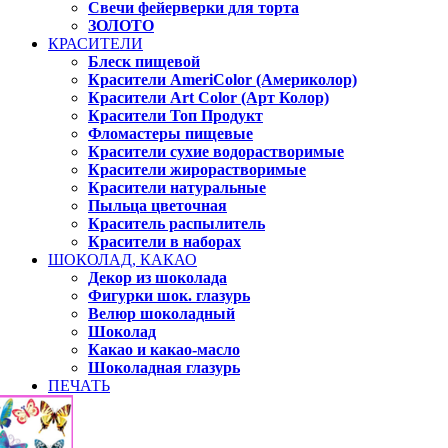
Свечи фейерверки для торта
ЗОЛОТО
КРАСИТЕЛИ
Блеск пищевой
Красители AmeriColor (Америколор)
Красители Art Color (Арт Колор)
Красители Топ Продукт
Фломастеры пищевые
Красители сухие водорастворимые
Красители жирорастворимые
Красители натуральные
Пыльца цветочная
Краситель распылитель
Красители в наборах
ШОКОЛАД, КАКАО
Декор из шоколада
Фигурки шок. глазурь
Велюр шоколадный
Шоколад
Какао и какао-масло
Шоколадная глазурь
ПЕЧАТЬ