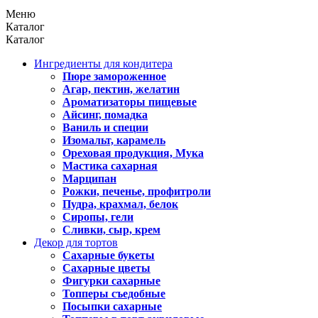
Меню
Каталог
Каталог
Ингредиенты для кондитера
Пюре замороженное
Агар, пектин, желатин
Ароматизаторы пищевые
Айсинг, помадка
Ваниль и специи
Изомальт, карамель
Ореховая продукция, Мука
Мастика сахарная
Марципан
Рожки, печенье, профитроли
Пудра, крахмал, белок
Сиропы, гели
Сливки, сыр, крем
Декор для тортов
Сахарные букеты
Сахарные цветы
Фигурки сахарные
Топперы съедобные
Посыпки сахарные