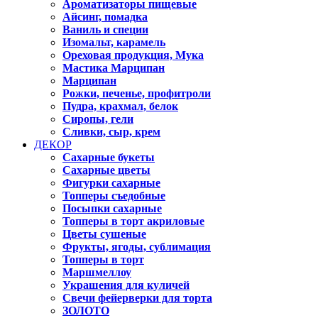
Ароматизаторы пищевые
Айсинг, помадка
Ваниль и специи
Изомальт, карамель
Ореховая продукция, Мука
Мастика Марципан
Марципан
Рожки, печенье, профитроли
Пудра, крахмал, белок
Сиропы, гели
Сливки, сыр, крем
ДЕКОР
Сахарные букеты
Сахарные цветы
Фигурки сахарные
Топперы съедобные
Посыпки сахарные
Топперы в торт акриловые
Цветы сушеные
Фрукты, ягоды, сублимация
Топперы в торт
Маршмеллоу
Украшения для куличей
Свечи фейерверки для торта
ЗОЛОТО