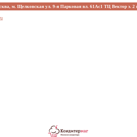
сква, м. Щелковская ул. 9-я Парковая вл. 61Ас1 ТЦ Вектор э. 2 
ru