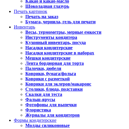
Какао и какао-масло
Шоколадная глазурь
Печать картинок
Печать на заказ
Бумага, чернила, гель для печати
Инвентарь
Весы, термометры, мерные емкости
Инструменты кондитера
Кухонный инвентарь, посуда
Насадки кондитерские
Насадки кондитерские в наборах
Мешки кондитерские
Лента бордюрная для торта
Палочки, дюбеля
Коврики, бумага/фольга
Коврики с разметкой
Коврики для эклеров/макаронс
Столики, блюда, подставки
Скалки для теста
Фальш-ярусы
Фотофоны для выпечки
Флористика
Журналы для кондитеров
Формы кондитерские
Молды силиконовые