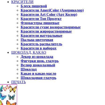
КРАСИТЕЛИ
Блеск пищевой
Красители AmeriColor (Америколор)
Красители Art Color (Арт Колор)
Красители Топ Продукт
Фломастеры пищевые
Красители сухие водорастворимые
Красители жирорастворимые
Красители натуральные
Пыльца цветочная
Краситель распылитель
Красители в наборах
ШОКОЛАД, КАКАО
Декор из шоколада
Фигурки шок. глазурь
Велюр шоколадный
Шоколад
Какао и какао-масло
Шоколадная глазурь
ПЕЧАТЬ