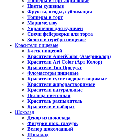
Топперы в торт акриловые
Цветы сушеные
Фрукты, ягоды, сублимация
Топперы в торт
Маршмеллоу
Украшения для куличей
Свечи фейерверки для торта
Золото и серебро пищевое
Красители пищевые
Блеск пищевой
Красители AmeriColor (Америколор)
Красители Art Color (Арт Колор)
Красители Топ Продукт
Фломастеры пищевые
Красители сухие водорастворимые
Красители жирорастворимые
Красители натуральные
Пыльца цветочная
Краситель распылитель
Красители в наборах
Шоколад
Декор из шоколада
Фигурки шок. глазурь
Велюр шоколадный
Шоколад