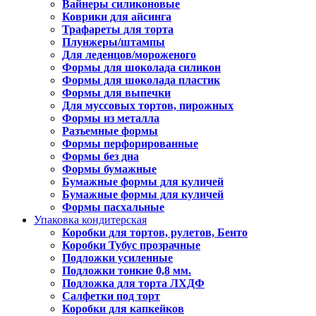
Вайнеры силиконовые
Коврики для айсинга
Трафареты для торта
Плунжеры/штампы
Для леденцов/мороженого
Формы для шоколада силикон
Формы для шоколада пластик
Формы для выпечки
Для муссовых тортов, пирожных
Формы из металла
Разъемные формы
Формы перфорированные
Формы без дна
Формы бумажные
Бумажные формы для куличей
Бумажные формы для куличей
Формы пасхальные
Упаковка кондитерская
Коробки для тортов, рулетов, Бенто
Коробки Тубус прозрачные
Подложки усиленные
Подложки тонкие 0,8 мм.
Подложка для торта ЛХДФ
Салфетки под торт
Коробки для капкейков