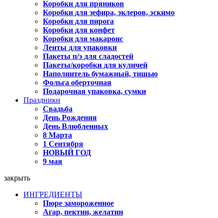
Коробки для пряников
Коробки для зефира, эклеров, эскимо
Коробки для пирога
Коробки для конфет
Коробки для макаронс
Ленты для упаковки
Пакеты п/э для сладостей
Пакеты/коробки для куличей
Наполнитель бумажный, тишью
Фольга оберточная
Подарочная упаковка, сумки
Праздники
Свадьба
День Рождения
День Влюбленных
8 Марта
1 Сентября
НОВЫЙ ГОД
9 мая
закрыть
ИНГРЕДИЕНТЫ
Пюре замороженное
Агар, пектин, желатин