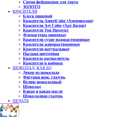
Свечи фейерверки для торта
ЗОЛОТО
КРАСИТЕЛИ
Блеск пищевой
Красители AmeriColor (Америколор)
Красители Art Color (Арт Колор)
Красители Топ Продукт
Фломастеры пищевые
Красители сухие водорастворимые
Красители жирорастворимые
Красители натуральные
Пыльца цветочная
Краситель распылитель
Красители в наборах
ШОКОЛАД, КАКАО
Декор из шоколада
Фигурки шок. глазурь
Велюр шоколадный
Шоколад
Какао и какао-масло
Шоколадная глазурь
ПЕЧАТЬ