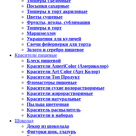
Топперы съедобные
Посыпки сахарные
Топперы в торт акриловые
Цветы сушеные
Фрукты, ягоды, сублимация
Топперы в торт
Маршмеллоу
Украшения для куличей
Свечи фейерверки для торта
Золото и серебро пищевое
Красители пищевые
Блеск пищевой
Красители AmeriColor (Америколор)
Красители Art Color (Арт Колор)
Красители Топ Продукт
Фломастеры пищевые
Красители сухие водорастворимые
Красители жирорастворимые
Красители натуральные
Пыльца цветочная
Краситель распылитель
Красители в наборах
Шоколад
Декор из шоколада
Фигурки шок. глазурь