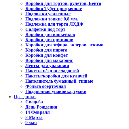
Коробки для тортов, рулетов, Бенто
Коробки Тубус прозрачные
Подложки усиленные
Подложки тонкие 0,8 мм.
Подложка для торта ЛХДФ
Салфетки под торт
Коробки для капкейков
Коробки для пряников
Коробки для зефира, эклеров, эскимо
Коробки для пирога
Коробки для конфет
Коробки для макаронс
Ленты для упаковки
Пакеты п/э для сладостей
Пакеты/коробки для куличей
Наполнитель бумажный, тишью
Фольга оберточная
Подарочная упаковка, сумки
Праздники
Свадьба
День Рождения
14 Февраля
8 Марта
9 мая