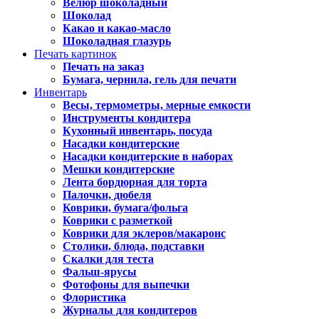
Велюр шоколадный
Шоколад
Какао и какао-масло
Шоколадная глазурь
Печать картинок
Печать на заказ
Бумага, чернила, гель для печати
Инвентарь
Весы, термометры, мерные емкости
Инструменты кондитера
Кухонный инвентарь, посуда
Насадки кондитерские
Насадки кондитерские в наборах
Мешки кондитерские
Лента бордюрная для торта
Палочки, дюбеля
Коврики, бумага/фольга
Коврики с разметкой
Коврики для эклеров/макаронс
Столики, блюда, подставки
Скалки для теста
Фальш-ярусы
Фотофоны для выпечки
Флористика
Журналы для кондитеров