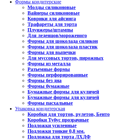
Формы кондитерские
Молды силиконовые
Вайнеры силиконовые
Коврики для айсинга
Трафареты для торта
Плунжеры/штампы
Для леденцов/мороженого
Формы для шоколада силикон
Формы для шоколада пластик
Формы для выпечки
Для муссовых тортов, пирожных
Формы из металла
Разъемные формы
Формы перфорированные
Формы без дна
Формы бумажные
Бумажные формы для куличей
Бумажные формы для куличей
Формы пасхальные
Упаковка кондитерская
Коробки для тортов, рулетов, Бенто
Коробки Тубус прозрачные
Подложки усиленные
Подложки тонкие 0,8 мм.
Подложка для торта ЛХДФ