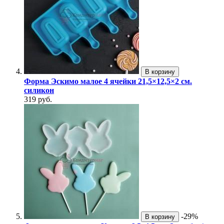
В корзину
Форма Эскимо малое 4 ячейки 21,5×12,5×2 см.
силикон
319 руб.
-29%
В корзину