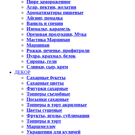
Пюре замороженное
Агар, пектин, желатин
Ароматизаторы пищевые
Айсинг, помадка
Ваниль и специи
Изомальт, карамель
Ореховая продукция, Мука
Мастика Марципан
Марципан
Рожки, печенье, профитроли
Пудра, крахмал, белок
Сиропы, гели
Сливки, сыр, крем
ДЕКОР
Сахарные букеты
Сахарные цветы
Фигурки сахарные
Топперы съедобные
Посыпки сахарные
Топперы в торт акриловые
Цветы сушеные
Фрукты, ягоды, сублимация
Топперы в торт
Маршмеллоу
Украшения для куличей