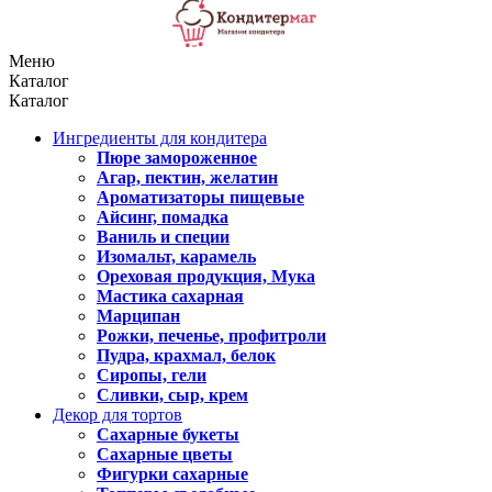
Меню
Каталог
Каталог
Ингредиенты для кондитера
Пюре замороженное
Агар, пектин, желатин
Ароматизаторы пищевые
Айсинг, помадка
Ваниль и специи
Изомальт, карамель
Ореховая продукция, Мука
Мастика сахарная
Марципан
Рожки, печенье, профитроли
Пудра, крахмал, белок
Сиропы, гели
Сливки, сыр, крем
Декор для тортов
Сахарные букеты
Сахарные цветы
Фигурки сахарные