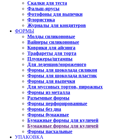
Скалки для теста
Фальш-ярусы
Фотофоны для выпечки
Флористика
Журналы для кондитеров
ФОРМЫ
Молды силиконовые
Вайнеры силиконовые
Коврики для айсинга
Трафареты для торта
Плунжеры/штампы
Для леденцов/мороженого
Формы для шоколада силикон
Формы для шоколада пластик
Формы для выпечки
Для муссовых тортов, пирожных
Формы из металла
Разъемные формы
Формы перфорированные
Формы без дна
Формы бумажные
Бумажные формы для куличей
Бумажные формы для куличей
Формы пасхальные
УПАКОВКА