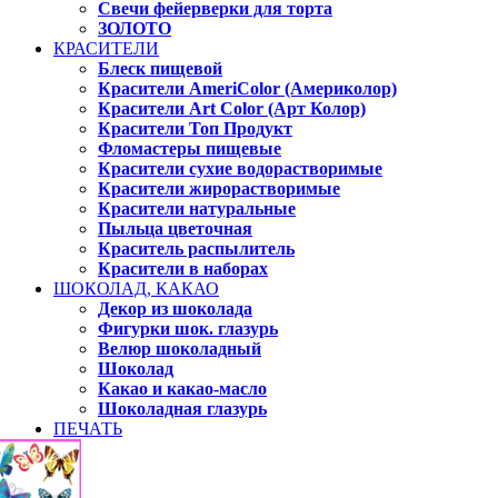
Свечи фейерверки для торта
ЗОЛОТО
КРАСИТЕЛИ
Блеск пищевой
Красители AmeriColor (Америколор)
Красители Art Color (Арт Колор)
Красители Топ Продукт
Фломастеры пищевые
Красители сухие водорастворимые
Красители жирорастворимые
Красители натуральные
Пыльца цветочная
Краситель распылитель
Красители в наборах
ШОКОЛАД, КАКАО
Декор из шоколада
Фигурки шок. глазурь
Велюр шоколадный
Шоколад
Какао и какао-масло
Шоколадная глазурь
ПЕЧАТЬ