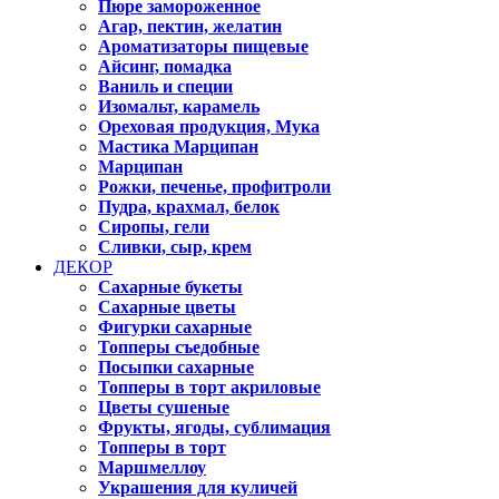
Пюре замороженное
Агар, пектин, желатин
Ароматизаторы пищевые
Айсинг, помадка
Ваниль и специи
Изомальт, карамель
Ореховая продукция, Мука
Мастика Марципан
Марципан
Рожки, печенье, профитроли
Пудра, крахмал, белок
Сиропы, гели
Сливки, сыр, крем
ДЕКОР
Сахарные букеты
Сахарные цветы
Фигурки сахарные
Топперы съедобные
Посыпки сахарные
Топперы в торт акриловые
Цветы сушеные
Фрукты, ягоды, сублимация
Топперы в торт
Маршмеллоу
Украшения для куличей