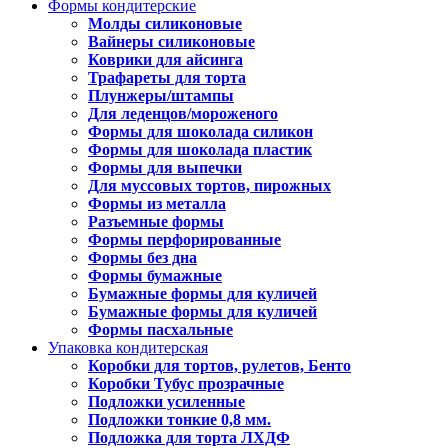
Формы кондитерские
Молды силиконовые
Вайнеры силиконовые
Коврики для айсинга
Трафареты для торта
Плунжеры/штампы
Для леденцов/мороженого
Формы для шоколада силикон
Формы для шоколада пластик
Формы для выпечки
Для муссовых тортов, пирожных
Формы из металла
Разъемные формы
Формы перфорированные
Формы без дна
Формы бумажные
Бумажные формы для куличей
Бумажные формы для куличей
Формы пасхальные
Упаковка кондитерская
Коробки для тортов, рулетов, Бенто
Коробки Тубус прозрачные
Подложки усиленные
Подложки тонкие 0,8 мм.
Подложка для торта ЛХДФ