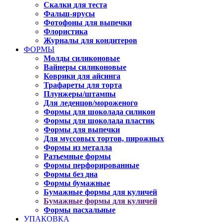
Скалки для теста
Фальш-ярусы
Фотофоны для выпечки
Флористика
Журналы для кондитеров
ФОРМЫ
Молды силиконовые
Вайнеры силиконовые
Коврики для айсинга
Трафареты для торта
Плунжеры/штампы
Для леденцов/мороженого
Формы для шоколада силикон
Формы для шоколада пластик
Формы для выпечки
Для муссовых тортов, пирожных
Формы из металла
Разъемные формы
Формы перфорированные
Формы без дна
Формы бумажные
Бумажные формы для куличей
Бумажные формы для куличей
Формы пасхальные
УПАКОВКА