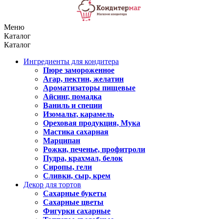
Меню
Каталог
Каталог
Ингредиенты для кондитера
Пюре замороженное
Агар, пектин, желатин
Ароматизаторы пищевые
Айсинг, помадка
Ваниль и специи
Изомальт, карамель
Ореховая продукция, Мука
Мастика сахарная
Марципан
Рожки, печенье, профитроли
Пудра, крахмал, белок
Сиропы, гели
Сливки, сыр, крем
Декор для тортов
Сахарные букеты
Сахарные цветы
Фигурки сахарные