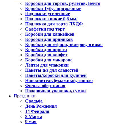
Коробки для тортов, рулетов, Бенто
Коробки Тубус прозрачные
Подложки усиленные
Подложки тонкие 0,8 мм.
Подложка для торта ЛХДФ
Салфетки под торт
Коробки для капкейков
Коробки для пряников
Коробки для зефира, эклеров, эскимо
Коробки для пирога
Коробки для конфет
Коробки для макаронс
Ленты для упаковки
Пакеты п/э для сладостей
Пакеты/коробки для куличей
Наполнитель бумажный, тишью
Фольга оберточная
Подарочная упаковка, сумки
Праздники
Свадьба
День Рождения
14 Февраля
8 Марта
9 мая