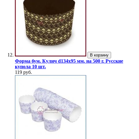
В корзину
Форма бум. Кулич d134х95 мм. на 500 г. Русские
купола 10 шт.
119 руб.