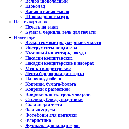
Велюр шоколадный
Шоколад
Какао и какао-масло
Шоколадная глазурь
Печать картинок
Печать на заказ
Бумага, чернила, гель для печати
Инвентарь
Весы, термометры, мерные емкости
Инструменты кондитера
Кухонный инвентарь, посуда
Насадки кондитерские
Насадки кондитерские в наборах
Мешки кондитерские
Лента бордюрная для торта
Палочки, дюбеля
Коврики, бумага/фольга
Коврики с разметкой
Коврики для эклеров/макаронс
Столики, блюда, подставки
Скалки для теста
Фальш-ярусы
Фотофоны для выпечки
Флористика
Журналы для кондитеров