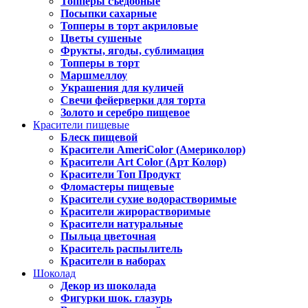
Топперы съедобные
Посыпки сахарные
Топперы в торт акриловые
Цветы сушеные
Фрукты, ягоды, сублимация
Топперы в торт
Маршмеллоу
Украшения для куличей
Свечи фейерверки для торта
Золото и серебро пищевое
Красители пищевые
Блеск пищевой
Красители AmeriColor (Америколор)
Красители Art Color (Арт Колор)
Красители Топ Продукт
Фломастеры пищевые
Красители сухие водорастворимые
Красители жирорастворимые
Красители натуральные
Пыльца цветочная
Краситель распылитель
Красители в наборах
Шоколад
Декор из шоколада
Фигурки шок. глазурь