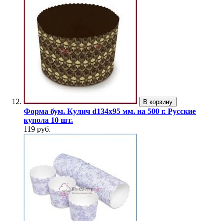
В корзину
Форма бум. Кулич d134х95 мм. на 500 г. Русские
купола 10 шт.
119 руб.