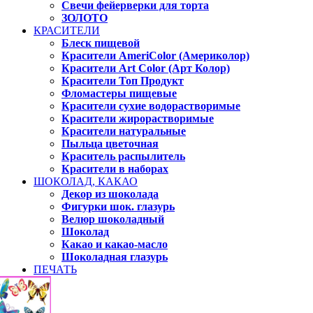
Свечи фейерверки для торта
ЗОЛОТО
КРАСИТЕЛИ
Блеск пищевой
Красители AmeriColor (Америколор)
Красители Art Color (Арт Колор)
Красители Топ Продукт
Фломастеры пищевые
Красители сухие водорастворимые
Красители жирорастворимые
Красители натуральные
Пыльца цветочная
Краситель распылитель
Красители в наборах
ШОКОЛАД, КАКАО
Декор из шоколада
Фигурки шок. глазурь
Велюр шоколадный
Шоколад
Какао и какао-масло
Шоколадная глазурь
ПЕЧАТЬ