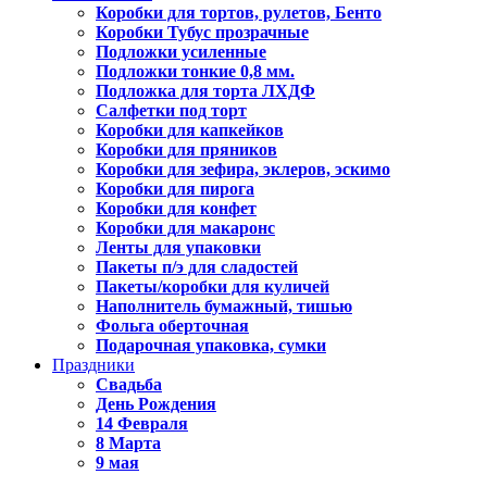
Коробки для тортов, рулетов, Бенто
Коробки Тубус прозрачные
Подложки усиленные
Подложки тонкие 0,8 мм.
Подложка для торта ЛХДФ
Салфетки под торт
Коробки для капкейков
Коробки для пряников
Коробки для зефира, эклеров, эскимо
Коробки для пирога
Коробки для конфет
Коробки для макаронс
Ленты для упаковки
Пакеты п/э для сладостей
Пакеты/коробки для куличей
Наполнитель бумажный, тишью
Фольга оберточная
Подарочная упаковка, сумки
Праздники
Свадьба
День Рождения
14 Февраля
8 Марта
9 мая