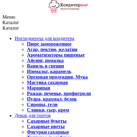
Меню
Каталог
Каталог
Ингредиенты для кондитера
Пюре замороженное
Агар, пектин, желатин
Ароматизаторы пищевые
Айсинг, помадка
Ваниль и специи
Изомальт, карамель
Ореховая продукция, Мука
Мастика сахарная
Марципан
Рожки, печенье, профитроли
Пудра, крахмал, белок
Сиропы, гели
Сливки, сыр, крем
Декор для тортов
Сахарные букеты
Сахарные цветы
Фигурки сахарные