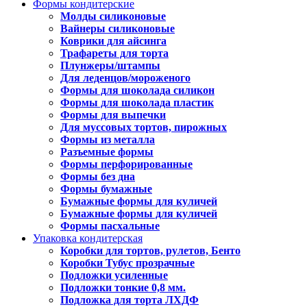
Формы кондитерские
Молды силиконовые
Вайнеры силиконовые
Коврики для айсинга
Трафареты для торта
Плунжеры/штампы
Для леденцов/мороженого
Формы для шоколада силикон
Формы для шоколада пластик
Формы для выпечки
Для муссовых тортов, пирожных
Формы из металла
Разъемные формы
Формы перфорированные
Формы без дна
Формы бумажные
Бумажные формы для куличей
Бумажные формы для куличей
Формы пасхальные
Упаковка кондитерская
Коробки для тортов, рулетов, Бенто
Коробки Тубус прозрачные
Подложки усиленные
Подложки тонкие 0,8 мм.
Подложка для торта ЛХДФ