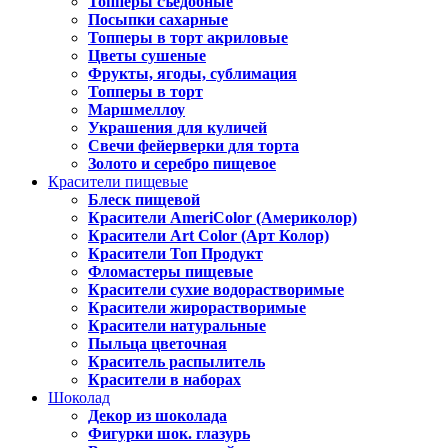
Топперы съедобные
Посыпки сахарные
Топперы в торт акриловые
Цветы сушеные
Фрукты, ягоды, сублимация
Топперы в торт
Маршмеллоу
Украшения для куличей
Свечи фейерверки для торта
Золото и серебро пищевое
Красители пищевые
Блеск пищевой
Красители AmeriColor (Америколор)
Красители Art Color (Арт Колор)
Красители Топ Продукт
Фломастеры пищевые
Красители сухие водорастворимые
Красители жирорастворимые
Красители натуральные
Пыльца цветочная
Краситель распылитель
Красители в наборах
Шоколад
Декор из шоколада
Фигурки шок. глазурь