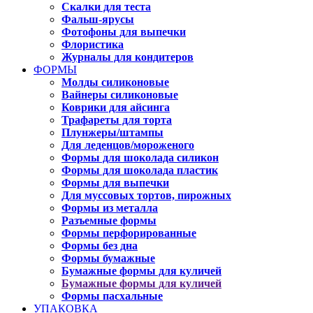
Скалки для теста
Фальш-ярусы
Фотофоны для выпечки
Флористика
Журналы для кондитеров
ФОРМЫ
Молды силиконовые
Вайнеры силиконовые
Коврики для айсинга
Трафареты для торта
Плунжеры/штампы
Для леденцов/мороженого
Формы для шоколада силикон
Формы для шоколада пластик
Формы для выпечки
Для муссовых тортов, пирожных
Формы из металла
Разъемные формы
Формы перфорированные
Формы без дна
Формы бумажные
Бумажные формы для куличей
Бумажные формы для куличей
Формы пасхальные
УПАКОВКА