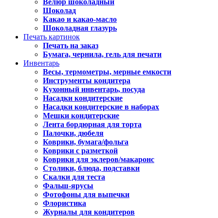
Велюр шоколадный
Шоколад
Какао и какао-масло
Шоколадная глазурь
Печать картинок
Печать на заказ
Бумага, чернила, гель для печати
Инвентарь
Весы, термометры, мерные емкости
Инструменты кондитера
Кухонный инвентарь, посуда
Насадки кондитерские
Насадки кондитерские в наборах
Мешки кондитерские
Лента бордюрная для торта
Палочки, дюбеля
Коврики, бумага/фольга
Коврики с разметкой
Коврики для эклеров/макаронс
Столики, блюда, подставки
Скалки для теста
Фальш-ярусы
Фотофоны для выпечки
Флористика
Журналы для кондитеров