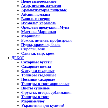
Пюре замороженное
Агар, пектин, желатин
Ароматизаторы пищевые
Айсинг, помадка
Ваниль и специи
Изомальт, карамель
Ореховая продукция, Мука
Мастика Марципан
Марципан
Рожки, печенье, профитроли
Пудра, крахмал, белок
Сиропы, гели
Сливки, сыр, крем
ДЕКОР
Сахарные букеты
Сахарные цветы
Фигурки сахарные
Топперы съедобные
Посыпки сахарные
Топперы в торт акриловые
Цветы сушеные
Фрукты, ягоды, сублимация
Топперы в торт
Маршмеллоу
Украшения для куличей