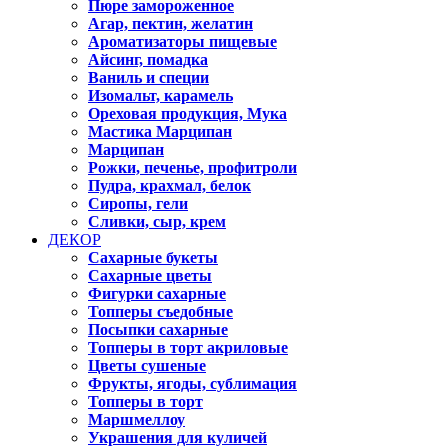
Пюре замороженное
Агар, пектин, желатин
Ароматизаторы пищевые
Айсинг, помадка
Ваниль и специи
Изомальт, карамель
Ореховая продукция, Мука
Мастика Марципан
Марципан
Рожки, печенье, профитроли
Пудра, крахмал, белок
Сиропы, гели
Сливки, сыр, крем
ДЕКОР
Сахарные букеты
Сахарные цветы
Фигурки сахарные
Топперы съедобные
Посыпки сахарные
Топперы в торт акриловые
Цветы сушеные
Фрукты, ягоды, сублимация
Топперы в торт
Маршмеллоу
Украшения для куличей