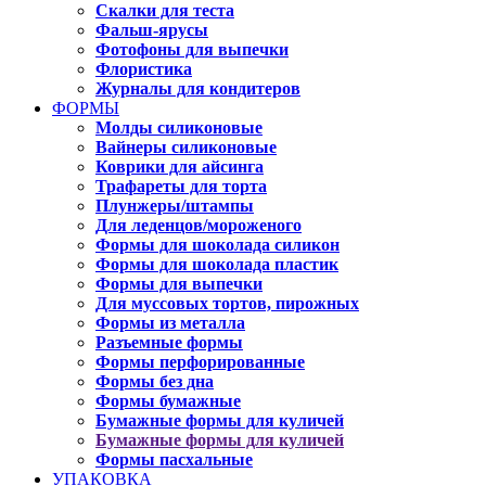
Скалки для теста
Фальш-ярусы
Фотофоны для выпечки
Флористика
Журналы для кондитеров
ФОРМЫ
Молды силиконовые
Вайнеры силиконовые
Коврики для айсинга
Трафареты для торта
Плунжеры/штампы
Для леденцов/мороженого
Формы для шоколада силикон
Формы для шоколада пластик
Формы для выпечки
Для муссовых тортов, пирожных
Формы из металла
Разъемные формы
Формы перфорированные
Формы без дна
Формы бумажные
Бумажные формы для куличей
Бумажные формы для куличей
Формы пасхальные
УПАКОВКА