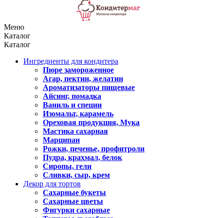
Меню
Каталог
Каталог
Ингредиенты для кондитера
Пюре замороженное
Агар, пектин, желатин
Ароматизаторы пищевые
Айсинг, помадка
Ваниль и специи
Изомальт, карамель
Ореховая продукция, Мука
Мастика сахарная
Марципан
Рожки, печенье, профитроли
Пудра, крахмал, белок
Сиропы, гели
Сливки, сыр, крем
Декор для тортов
Сахарные букеты
Сахарные цветы
Фигурки сахарные