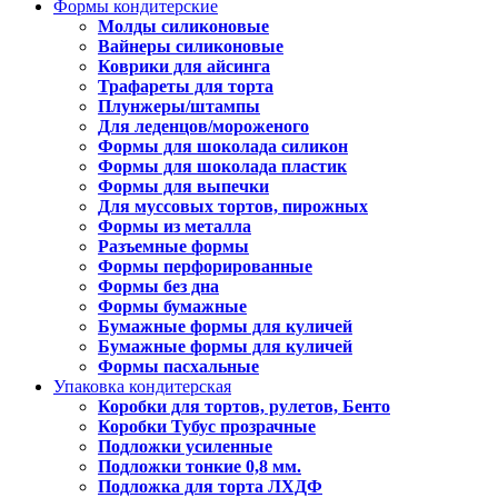
Формы кондитерские
Молды силиконовые
Вайнеры силиконовые
Коврики для айсинга
Трафареты для торта
Плунжеры/штампы
Для леденцов/мороженого
Формы для шоколада силикон
Формы для шоколада пластик
Формы для выпечки
Для муссовых тортов, пирожных
Формы из металла
Разъемные формы
Формы перфорированные
Формы без дна
Формы бумажные
Бумажные формы для куличей
Бумажные формы для куличей
Формы пасхальные
Упаковка кондитерская
Коробки для тортов, рулетов, Бенто
Коробки Тубус прозрачные
Подложки усиленные
Подложки тонкие 0,8 мм.
Подложка для торта ЛХДФ