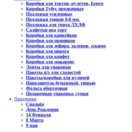
Коробки для тортов, рулетов, Бенто
Коробки Тубус прозрачные
Подложки усиленные
Подложки тонкие 0,8 мм.
Подложка для торта ЛХДФ
Салфетки под торт
Коробки для капкейков
Коробки для пряников
Коробки для зефира, эклеров, эскимо
Коробки для пирога
Коробки для конфет
Коробки для макаронс
Ленты для упаковки
Пакеты п/э для сладостей
Пакеты/коробки для куличей
Наполнитель бумажный, тишью
Фольга оберточная
Подарочная упаковка, сумки
Праздники
Свадьба
День Рождения
14 Февраля
8 Марта
9 мая