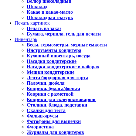
Велюр шоколадный
Шоколад
Какао и какао-масло
Шоколадная глазурь
Печать картинок
Печать на заказ
Бумага, чернила, гель для печати
Инвентарь
Весы, термометры, мерные емкости
Инструменты кондитера
Кухонный инвентарь, посуда
Насадки кондитерские
Насадки кондитерские в наборах
Мешки кондитерские
Лента бордюрная для торта
Палочки, дюбеля
Коврики, бумага/фольга
Коврики с разметкой
Коврики для эклеров/макаронс
Столики, блюда, подставки
Скалки для теста
Фальш-ярусы
Фотофоны для выпечки
Флористика
Журналы для кондитеров