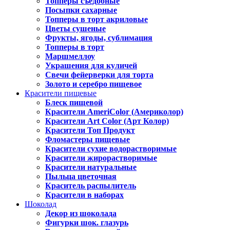
Топперы съедобные
Посыпки сахарные
Топперы в торт акриловые
Цветы сушеные
Фрукты, ягоды, сублимация
Топперы в торт
Маршмеллоу
Украшения для куличей
Свечи фейерверки для торта
Золото и серебро пищевое
Красители пищевые
Блеск пищевой
Красители AmeriColor (Америколор)
Красители Art Color (Арт Колор)
Красители Топ Продукт
Фломастеры пищевые
Красители сухие водорастворимые
Красители жирорастворимые
Красители натуральные
Пыльца цветочная
Краситель распылитель
Красители в наборах
Шоколад
Декор из шоколада
Фигурки шок. глазурь