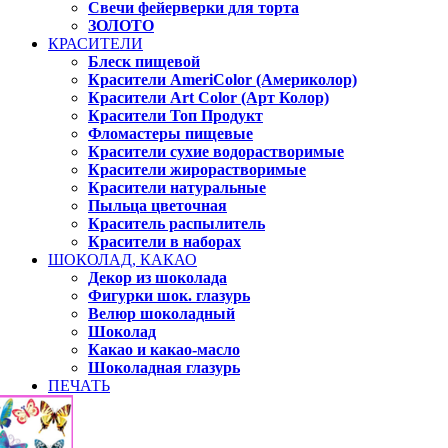
Свечи фейерверки для торта
ЗОЛОТО
КРАСИТЕЛИ
Блеск пищевой
Красители AmeriColor (Америколор)
Красители Art Color (Арт Колор)
Красители Топ Продукт
Фломастеры пищевые
Красители сухие водорастворимые
Красители жирорастворимые
Красители натуральные
Пыльца цветочная
Краситель распылитель
Красители в наборах
ШОКОЛАД, КАКАО
Декор из шоколада
Фигурки шок. глазурь
Велюр шоколадный
Шоколад
Какао и какао-масло
Шоколадная глазурь
ПЕЧАТЬ