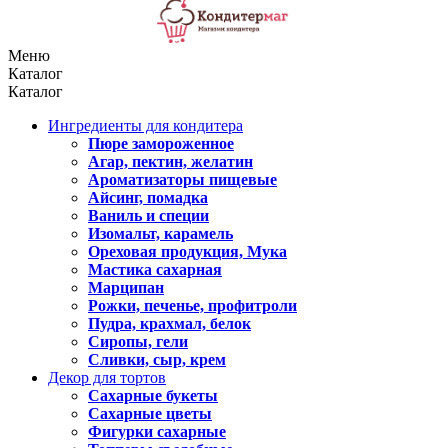
Меню
Каталог
Каталог
Ингредиенты для кондитера
Пюре замороженное
Агар, пектин, желатин
Ароматизаторы пищевые
Айсинг, помадка
Ваниль и специи
Изомальт, карамель
Ореховая продукция, Мука
Мастика сахарная
Марципан
Рожки, печенье, профитроли
Пудра, крахмал, белок
Сиропы, гели
Сливки, сыр, крем
Декор для тортов
Сахарные букеты
Сахарные цветы
Фигурки сахарные