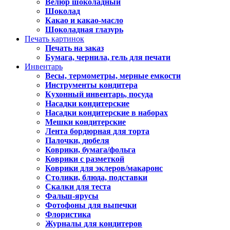
Велюр шоколадный
Шоколад
Какао и какао-масло
Шоколадная глазурь
Печать картинок
Печать на заказ
Бумага, чернила, гель для печати
Инвентарь
Весы, термометры, мерные емкости
Инструменты кондитера
Кухонный инвентарь, посуда
Насадки кондитерские
Насадки кондитерские в наборах
Мешки кондитерские
Лента бордюрная для торта
Палочки, дюбеля
Коврики, бумага/фольга
Коврики с разметкой
Коврики для эклеров/макаронс
Столики, блюда, подставки
Скалки для теста
Фальш-ярусы
Фотофоны для выпечки
Флористика
Журналы для кондитеров