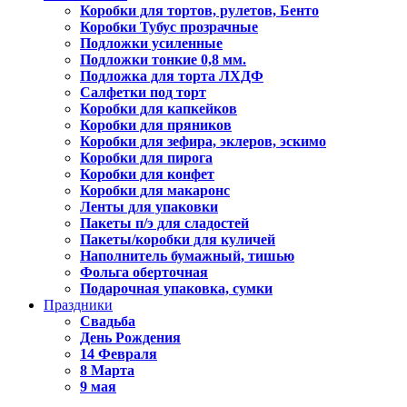
Коробки для тортов, рулетов, Бенто
Коробки Тубус прозрачные
Подложки усиленные
Подложки тонкие 0,8 мм.
Подложка для торта ЛХДФ
Салфетки под торт
Коробки для капкейков
Коробки для пряников
Коробки для зефира, эклеров, эскимо
Коробки для пирога
Коробки для конфет
Коробки для макаронс
Ленты для упаковки
Пакеты п/э для сладостей
Пакеты/коробки для куличей
Наполнитель бумажный, тишью
Фольга оберточная
Подарочная упаковка, сумки
Праздники
Свадьба
День Рождения
14 Февраля
8 Марта
9 мая