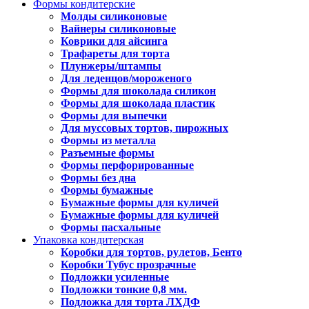
Формы кондитерские
Молды силиконовые
Вайнеры силиконовые
Коврики для айсинга
Трафареты для торта
Плунжеры/штампы
Для леденцов/мороженого
Формы для шоколада силикон
Формы для шоколада пластик
Формы для выпечки
Для муссовых тортов, пирожных
Формы из металла
Разъемные формы
Формы перфорированные
Формы без дна
Формы бумажные
Бумажные формы для куличей
Бумажные формы для куличей
Формы пасхальные
Упаковка кондитерская
Коробки для тортов, рулетов, Бенто
Коробки Тубус прозрачные
Подложки усиленные
Подложки тонкие 0,8 мм.
Подложка для торта ЛХДФ