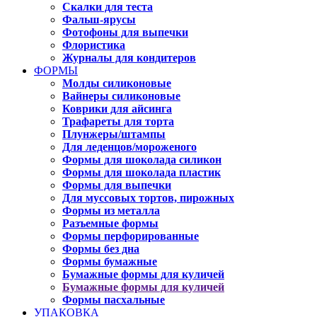
Скалки для теста
Фальш-ярусы
Фотофоны для выпечки
Флористика
Журналы для кондитеров
ФОРМЫ
Молды силиконовые
Вайнеры силиконовые
Коврики для айсинга
Трафареты для торта
Плунжеры/штампы
Для леденцов/мороженого
Формы для шоколада силикон
Формы для шоколада пластик
Формы для выпечки
Для муссовых тортов, пирожных
Формы из металла
Разъемные формы
Формы перфорированные
Формы без дна
Формы бумажные
Бумажные формы для куличей
Бумажные формы для куличей
Формы пасхальные
УПАКОВКА