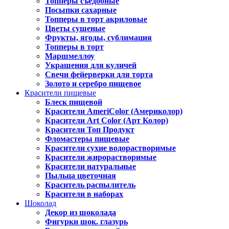
Топперы съедобные
Посыпки сахарные
Топперы в торт акриловые
Цветы сушеные
Фрукты, ягоды, сублимация
Топперы в торт
Маршмеллоу
Украшения для куличей
Свечи фейерверки для торта
Золото и серебро пищевое
Красители пищевые
Блеск пищевой
Красители AmeriColor (Америколор)
Красители Art Color (Арт Колор)
Красители Топ Продукт
Фломастеры пищевые
Красители сухие водорастворимые
Красители жирорастворимые
Красители натуральные
Пыльца цветочная
Краситель распылитель
Красители в наборах
Шоколад
Декор из шоколада
Фигурки шок. глазурь