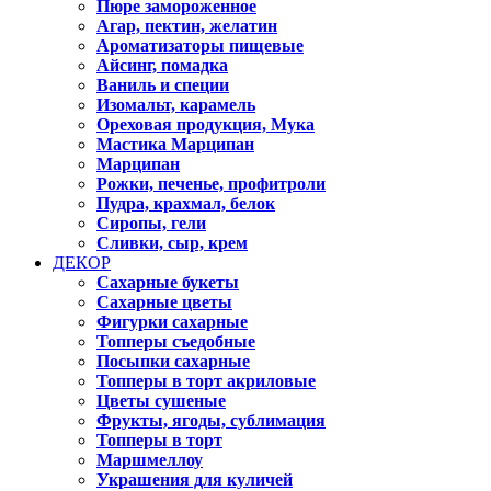
Пюре замороженное
Агар, пектин, желатин
Ароматизаторы пищевые
Айсинг, помадка
Ваниль и специи
Изомальт, карамель
Ореховая продукция, Мука
Мастика Марципан
Марципан
Рожки, печенье, профитроли
Пудра, крахмал, белок
Сиропы, гели
Сливки, сыр, крем
ДЕКОР
Сахарные букеты
Сахарные цветы
Фигурки сахарные
Топперы съедобные
Посыпки сахарные
Топперы в торт акриловые
Цветы сушеные
Фрукты, ягоды, сублимация
Топперы в торт
Маршмеллоу
Украшения для куличей