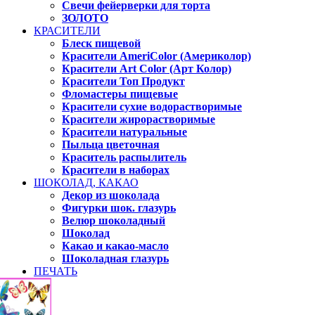
Свечи фейерверки для торта
ЗОЛОТО
КРАСИТЕЛИ
Блеск пищевой
Красители AmeriColor (Америколор)
Красители Art Color (Арт Колор)
Красители Топ Продукт
Фломастеры пищевые
Красители сухие водорастворимые
Красители жирорастворимые
Красители натуральные
Пыльца цветочная
Краситель распылитель
Красители в наборах
ШОКОЛАД, КАКАО
Декор из шоколада
Фигурки шок. глазурь
Велюр шоколадный
Шоколад
Какао и какао-масло
Шоколадная глазурь
ПЕЧАТЬ