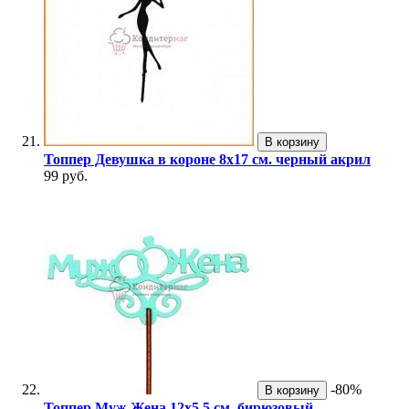
В корзину
Топпер Девушка в короне 8х17 см. черный акрил
99 руб.
-80%
В корзину
Топпер Муж Жена 12х5,5 см. бирюзовый