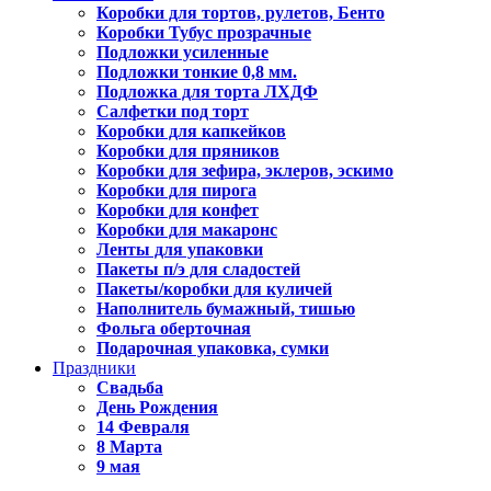
Коробки для тортов, рулетов, Бенто
Коробки Тубус прозрачные
Подложки усиленные
Подложки тонкие 0,8 мм.
Подложка для торта ЛХДФ
Салфетки под торт
Коробки для капкейков
Коробки для пряников
Коробки для зефира, эклеров, эскимо
Коробки для пирога
Коробки для конфет
Коробки для макаронс
Ленты для упаковки
Пакеты п/э для сладостей
Пакеты/коробки для куличей
Наполнитель бумажный, тишью
Фольга оберточная
Подарочная упаковка, сумки
Праздники
Свадьба
День Рождения
14 Февраля
8 Марта
9 мая