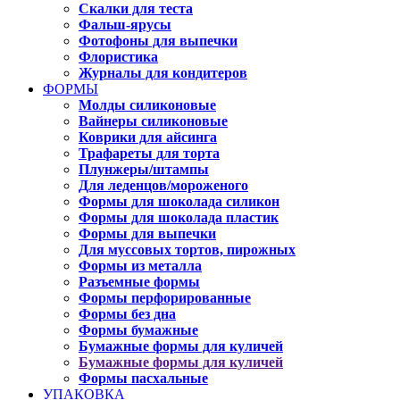
Скалки для теста
Фальш-ярусы
Фотофоны для выпечки
Флористика
Журналы для кондитеров
ФОРМЫ
Молды силиконовые
Вайнеры силиконовые
Коврики для айсинга
Трафареты для торта
Плунжеры/штампы
Для леденцов/мороженого
Формы для шоколада силикон
Формы для шоколада пластик
Формы для выпечки
Для муссовых тортов, пирожных
Формы из металла
Разъемные формы
Формы перфорированные
Формы без дна
Формы бумажные
Бумажные формы для куличей
Бумажные формы для куличей
Формы пасхальные
УПАКОВКА