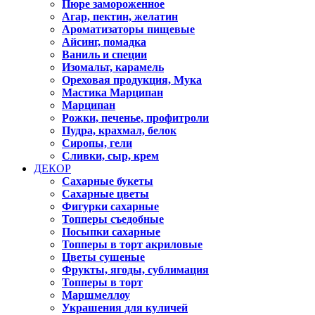
Пюре замороженное
Агар, пектин, желатин
Ароматизаторы пищевые
Айсинг, помадка
Ваниль и специи
Изомальт, карамель
Ореховая продукция, Мука
Мастика Марципан
Марципан
Рожки, печенье, профитроли
Пудра, крахмал, белок
Сиропы, гели
Сливки, сыр, крем
ДЕКОР
Сахарные букеты
Сахарные цветы
Фигурки сахарные
Топперы съедобные
Посыпки сахарные
Топперы в торт акриловые
Цветы сушеные
Фрукты, ягоды, сублимация
Топперы в торт
Маршмеллоу
Украшения для куличей