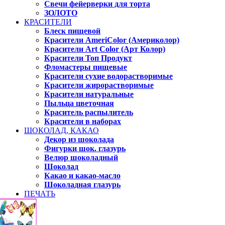
Свечи фейерверки для торта
ЗОЛОТО
КРАСИТЕЛИ
Блеск пищевой
Красители AmeriColor (Америколор)
Красители Art Color (Арт Колор)
Красители Топ Продукт
Фломастеры пищевые
Красители сухие водорастворимые
Красители жирорастворимые
Красители натуральные
Пыльца цветочная
Краситель распылитель
Красители в наборах
ШОКОЛАД, КАКАО
Декор из шоколада
Фигурки шок. глазурь
Велюр шоколадный
Шоколад
Какао и какао-масло
Шоколадная глазурь
ПЕЧАТЬ