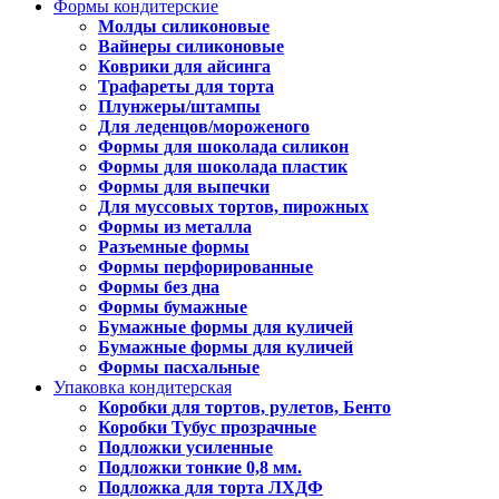
Формы кондитерские
Молды силиконовые
Вайнеры силиконовые
Коврики для айсинга
Трафареты для торта
Плунжеры/штампы
Для леденцов/мороженого
Формы для шоколада силикон
Формы для шоколада пластик
Формы для выпечки
Для муссовых тортов, пирожных
Формы из металла
Разъемные формы
Формы перфорированные
Формы без дна
Формы бумажные
Бумажные формы для куличей
Бумажные формы для куличей
Формы пасхальные
Упаковка кондитерская
Коробки для тортов, рулетов, Бенто
Коробки Тубус прозрачные
Подложки усиленные
Подложки тонкие 0,8 мм.
Подложка для торта ЛХДФ