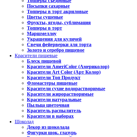
Топперы съедобные
Посыпки сахарные
Топперы в торт акриловые
Цветы сушеные
Фрукты, ягоды, сублимация
Топперы в торт
Маршмеллоу
Украшения для куличей
Свечи фейерверки для торта
Золото и серебро пищевое
Красители пищевые
Блеск пищевой
Красители AmeriColor (Америколор)
Красители Art Color (Арт Колор)
Красители Топ Продукт
Фломастеры пищевые
Красители сухие водорастворимые
Красители жирорастворимые
Красители натуральные
Пыльца цветочная
Краситель распылитель
Красители в наборах
Шоколад
Декор из шоколада
Фигурки шок. глазурь