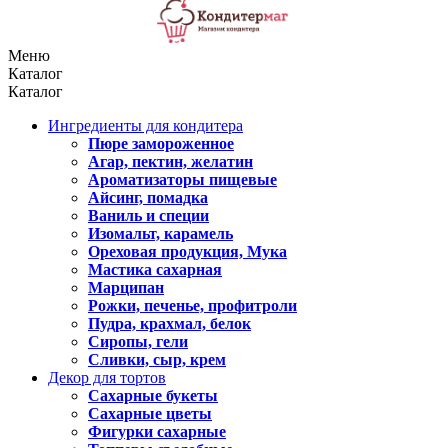
Меню
Каталог
Каталог
Ингредиенты для кондитера
Пюре замороженное
Агар, пектин, желатин
Ароматизаторы пищевые
Айсинг, помадка
Ваниль и специи
Изомальт, карамель
Ореховая продукция, Мука
Мастика сахарная
Марципан
Рожки, печенье, профитроли
Пудра, крахмал, белок
Сиропы, гели
Сливки, сыр, крем
Декор для тортов
Сахарные букеты
Сахарные цветы
Фигурки сахарные