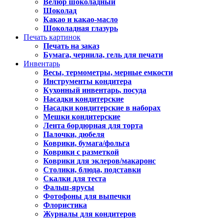
Велюр шоколадный
Шоколад
Какао и какао-масло
Шоколадная глазурь
Печать картинок
Печать на заказ
Бумага, чернила, гель для печати
Инвентарь
Весы, термометры, мерные емкости
Инструменты кондитера
Кухонный инвентарь, посуда
Насадки кондитерские
Насадки кондитерские в наборах
Мешки кондитерские
Лента бордюрная для торта
Палочки, дюбеля
Коврики, бумага/фольга
Коврики с разметкой
Коврики для эклеров/макаронс
Столики, блюда, подставки
Скалки для теста
Фальш-ярусы
Фотофоны для выпечки
Флористика
Журналы для кондитеров