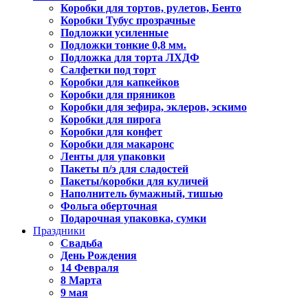
Коробки для тортов, рулетов, Бенто
Коробки Тубус прозрачные
Подложки усиленные
Подложки тонкие 0,8 мм.
Подложка для торта ЛХДФ
Салфетки под торт
Коробки для капкейков
Коробки для пряников
Коробки для зефира, эклеров, эскимо
Коробки для пирога
Коробки для конфет
Коробки для макаронс
Ленты для упаковки
Пакеты п/э для сладостей
Пакеты/коробки для куличей
Наполнитель бумажный, тишью
Фольга оберточная
Подарочная упаковка, сумки
Праздники
Свадьба
День Рождения
14 Февраля
8 Марта
9 мая