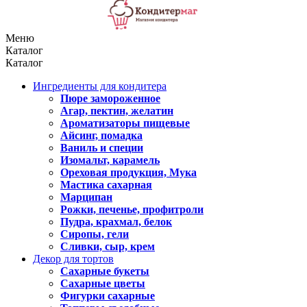
Меню
Каталог
Каталог
Ингредиенты для кондитера
Пюре замороженное
Агар, пектин, желатин
Ароматизаторы пищевые
Айсинг, помадка
Ваниль и специи
Изомальт, карамель
Ореховая продукция, Мука
Мастика сахарная
Марципан
Рожки, печенье, профитроли
Пудра, крахмал, белок
Сиропы, гели
Сливки, сыр, крем
Декор для тортов
Сахарные букеты
Сахарные цветы
Фигурки сахарные