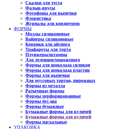
Скалки для теста
Фальш-ярусы
Фотофоны для выпечки
Флористика
Журналы для кондитеров
ФОРМЫ
Молды силиконовые
Вайнеры силиконовые
Коврики для айсинга
Трафареты для торта
Плунжеры/штампы
Для леденцов/мороженого
Формы для шоколада силикон
Формы для шоколада пластик
Формы для выпечки
Для муссовых тортов, пирожных
Формы из металла
Разъемные формы
Формы перфорированные
Формы без дна
Формы бумажные
Бумажные формы для куличей
Бумажные формы для куличей
Формы пасхальные
УПАКОВКА