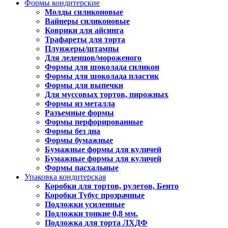
Формы кондитерские
Молды силиконовые
Вайнеры силиконовые
Коврики для айсинга
Трафареты для торта
Плунжеры/штампы
Для леденцов/мороженого
Формы для шоколада силикон
Формы для шоколада пластик
Формы для выпечки
Для муссовых тортов, пирожных
Формы из металла
Разъемные формы
Формы перфорированные
Формы без дна
Формы бумажные
Бумажные формы для куличей
Бумажные формы для куличей
Формы пасхальные
Упаковка кондитерская
Коробки для тортов, рулетов, Бенто
Коробки Тубус прозрачные
Подложки усиленные
Подложки тонкие 0,8 мм.
Подложка для торта ЛХДФ