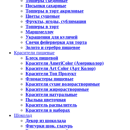
Топперы съедобные
Посыпки сахарные
Топперы в торт акриловые
Цветы сушеные
Фрукты, ягоды, сублимация
Топперы в торт
Маршмеллоу
Украшения для куличей
Свечи фейерверки для торта
Золото и серебро пищевое
Красители пищевые
Блеск пищевой
Красители AmeriColor (Америколор)
Красители Art Color (Арт Колор)
Красители Топ Продукт
Фломастеры пищевые
Красители сухие водорастворимые
Красители жирорастворимые
Красители натуральные
Пыльца цветочная
Краситель распылитель
Красители в наборах
Шоколад
Декор из шоколада
Фигурки шок. глазурь