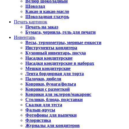
Велюр шоколадный
Шоколад
Какао и какао-масло
Шоколадная глазурь
Печать картинок
Печать на заказ
Бумага, чернила, гель для печати
Инвентарь
Весы, термометры, мерные емкости
Инструменты кондитера
Кухонный инвентарь, посуда
Насадки кондитерские
Насадки кондитерские в наборах
Мешки кондитерские
Лента бордюрная для торта
Палочки, дюбеля
Коврики, бумага/фольга
Коврики с разметкой
Коврики для эклеров/макаронс
Столики, блюда, подставки
Скалки для теста
Фальш-ярусы
Фотофоны для выпечки
Флористика
Журналы для кондитеров