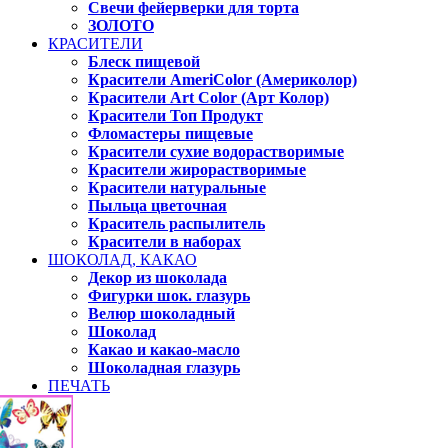
Свечи фейерверки для торта
ЗОЛОТО
КРАСИТЕЛИ
Блеск пищевой
Красители AmeriColor (Америколор)
Красители Art Color (Арт Колор)
Красители Топ Продукт
Фломастеры пищевые
Красители сухие водорастворимые
Красители жирорастворимые
Красители натуральные
Пыльца цветочная
Краситель распылитель
Красители в наборах
ШОКОЛАД, КАКАО
Декор из шоколада
Фигурки шок. глазурь
Велюр шоколадный
Шоколад
Какао и какао-масло
Шоколадная глазурь
ПЕЧАТЬ