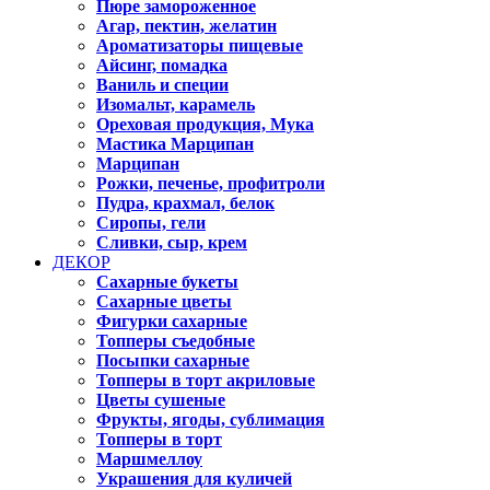
Пюре замороженное
Агар, пектин, желатин
Ароматизаторы пищевые
Айсинг, помадка
Ваниль и специи
Изомальт, карамель
Ореховая продукция, Мука
Мастика Марципан
Марципан
Рожки, печенье, профитроли
Пудра, крахмал, белок
Сиропы, гели
Сливки, сыр, крем
ДЕКОР
Сахарные букеты
Сахарные цветы
Фигурки сахарные
Топперы съедобные
Посыпки сахарные
Топперы в торт акриловые
Цветы сушеные
Фрукты, ягоды, сублимация
Топперы в торт
Маршмеллоу
Украшения для куличей