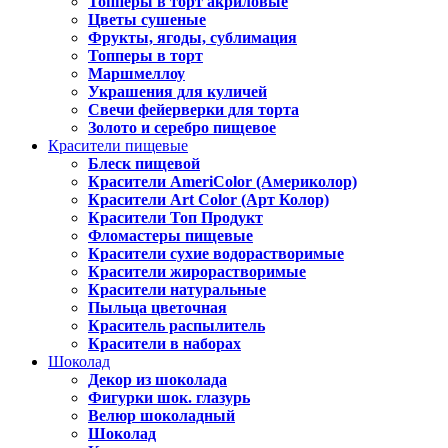
Топперы в торт акриловые
Цветы сушеные
Фрукты, ягоды, сублимация
Топперы в торт
Маршмеллоу
Украшения для куличей
Свечи фейерверки для торта
Золото и серебро пищевое
Красители пищевые
Блеск пищевой
Красители AmeriColor (Америколор)
Красители Art Color (Арт Колор)
Красители Топ Продукт
Фломастеры пищевые
Красители сухие водорастворимые
Красители жирорастворимые
Красители натуральные
Пыльца цветочная
Краситель распылитель
Красители в наборах
Шоколад
Декор из шоколада
Фигурки шок. глазурь
Велюр шоколадный
Шоколад