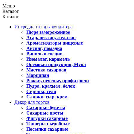
Меню
Каталог
Каталог
Ингредиенты для кондитера
Пюре замороженное
Агар, пектин, желатин
Ароматизаторы пищевые
Айсинг, помадка
Ваниль и специи
Изомальт, карамель
Ореховая продукция, Мука
Мастика сахарная
Марципан
Рожки, печенье, профитроли
Пудра, крахмал, белок
Сиропы, гели
Сливки, сыр, крем
Декор для тортов
Сахарные букеты
Сахарные цветы
Фигурки сахарные
Топперы съедобные
Посыпки сахарные