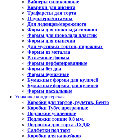
Вайнеры силиконовые
Коврики для айсинга
Трафареты для торта
Плунжеры/штампы
Для леденцов/мороженого
Формы для шоколада силикон
Формы для шоколада пластик
Формы для выпечки
Для муссовых тортов, пирожных
Формы из металла
Разъемные формы
Формы перфорированные
Формы без дна
Формы бумажные
Бумажные формы для куличей
Бумажные формы для куличей
Формы пасхальные
Упаковка кондитерская
Коробки для тортов, рулетов, Бенто
Коробки Тубус прозрачные
Подложки усиленные
Подложки тонкие 0,8 мм.
Подложка для торта ЛХДФ
Салфетки под торт
Коробки для капкейков