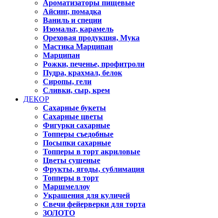
Ароматизаторы пищевые
Айсинг, помадка
Ваниль и специи
Изомальт, карамель
Ореховая продукция, Мука
Мастика Марципан
Марципан
Рожки, печенье, профитроли
Пудра, крахмал, белок
Сиропы, гели
Сливки, сыр, крем
ДЕКОР
Сахарные букеты
Сахарные цветы
Фигурки сахарные
Топперы съедобные
Посыпки сахарные
Топперы в торт акриловые
Цветы сушеные
Фрукты, ягоды, сублимация
Топперы в торт
Маршмеллоу
Украшения для куличей
Свечи фейерверки для торта
ЗОЛОТО