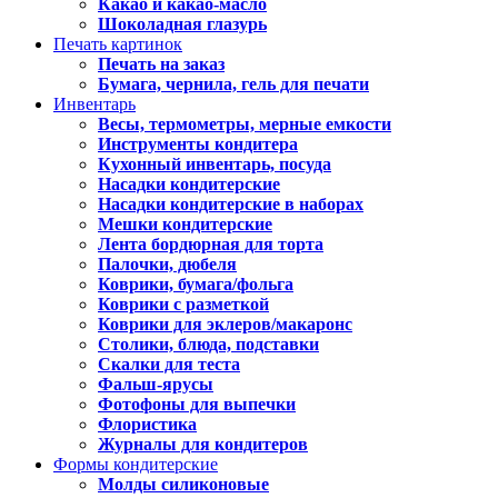
Какао и какао-масло
Шоколадная глазурь
Печать картинок
Печать на заказ
Бумага, чернила, гель для печати
Инвентарь
Весы, термометры, мерные емкости
Инструменты кондитера
Кухонный инвентарь, посуда
Насадки кондитерские
Насадки кондитерские в наборах
Мешки кондитерские
Лента бордюрная для торта
Палочки, дюбеля
Коврики, бумага/фольга
Коврики с разметкой
Коврики для эклеров/макаронс
Столики, блюда, подставки
Скалки для теста
Фальш-ярусы
Фотофоны для выпечки
Флористика
Журналы для кондитеров
Формы кондитерские
Молды силиконовые