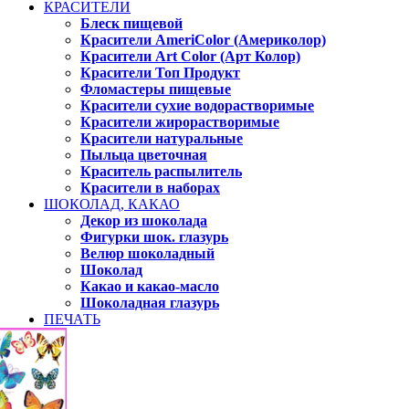
КРАСИТЕЛИ
Блеск пищевой
Красители AmeriColor (Америколор)
Красители Art Color (Арт Колор)
Красители Топ Продукт
Фломастеры пищевые
Красители сухие водорастворимые
Красители жирорастворимые
Красители натуральные
Пыльца цветочная
Краситель распылитель
Красители в наборах
ШОКОЛАД, КАКАО
Декор из шоколада
Фигурки шок. глазурь
Велюр шоколадный
Шоколад
Какао и какао-масло
Шоколадная глазурь
ПЕЧАТЬ