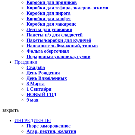
Коробки для пряников
Коробки для зефира, эклеров, эскимо
Коробки для пирога
Коробки для конфет
Коробки для макаронс
Ленты для упаковки
Пакеты п/э для сладостей
Пакеты/коробки для куличей
Наполнитель бумажный, тишью
Фольга оберточная
Подарочная упаковка, сумки
Праздники
Свадьба
День Рождения
День Влюбленных
8 Марта
1 Сентября
НОВЫЙ ГОД
9 мая
закрыть
ИНГРЕДИЕНТЫ
Пюре замороженное
Агар, пектин, желатин