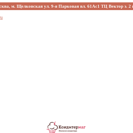
сква, м. Щелковская ул. 9-я Парковая вл. 61Ас1 ТЦ Вектор э. 2 
ru