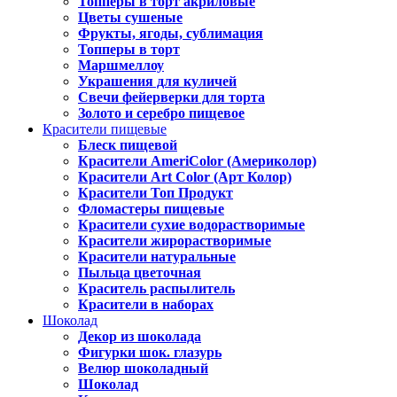
Топперы в торт акриловые
Цветы сушеные
Фрукты, ягоды, сублимация
Топперы в торт
Маршмеллоу
Украшения для куличей
Свечи фейерверки для торта
Золото и серебро пищевое
Красители пищевые
Блеск пищевой
Красители AmeriColor (Америколор)
Красители Art Color (Арт Колор)
Красители Топ Продукт
Фломастеры пищевые
Красители сухие водорастворимые
Красители жирорастворимые
Красители натуральные
Пыльца цветочная
Краситель распылитель
Красители в наборах
Шоколад
Декор из шоколада
Фигурки шок. глазурь
Велюр шоколадный
Шоколад