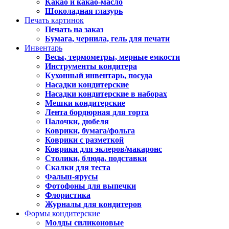
Какао и какао-масло
Шоколадная глазурь
Печать картинок
Печать на заказ
Бумага, чернила, гель для печати
Инвентарь
Весы, термометры, мерные емкости
Инструменты кондитера
Кухонный инвентарь, посуда
Насадки кондитерские
Насадки кондитерские в наборах
Мешки кондитерские
Лента бордюрная для торта
Палочки, дюбеля
Коврики, бумага/фольга
Коврики с разметкой
Коврики для эклеров/макаронс
Столики, блюда, подставки
Скалки для теста
Фальш-ярусы
Фотофоны для выпечки
Флористика
Журналы для кондитеров
Формы кондитерские
Молды силиконовые