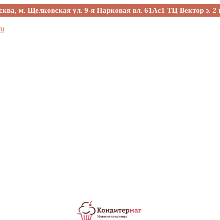
сква, м. Щелковская ул. 9-я Парковая вл. 61Ас1 ТЦ Вектор э. 2 
ru