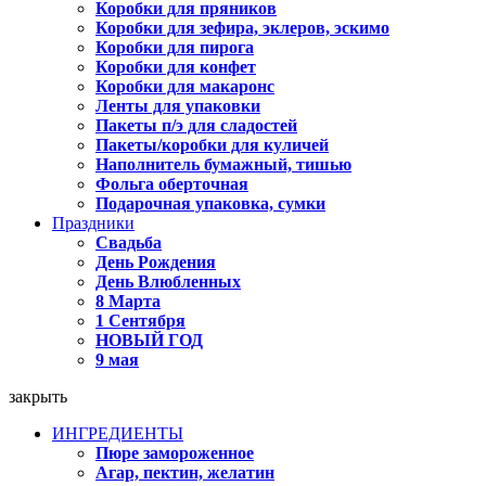
Коробки для пряников
Коробки для зефира, эклеров, эскимо
Коробки для пирога
Коробки для конфет
Коробки для макаронс
Ленты для упаковки
Пакеты п/э для сладостей
Пакеты/коробки для куличей
Наполнитель бумажный, тишью
Фольга оберточная
Подарочная упаковка, сумки
Праздники
Свадьба
День Рождения
День Влюбленных
8 Марта
1 Сентября
НОВЫЙ ГОД
9 мая
закрыть
ИНГРЕДИЕНТЫ
Пюре замороженное
Агар, пектин, желатин