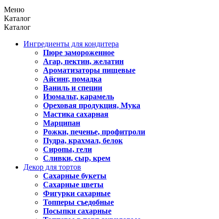
Меню
Каталог
Каталог
Ингредиенты для кондитера
Пюре замороженное
Агар, пектин, желатин
Ароматизаторы пищевые
Айсинг, помадка
Ваниль и специи
Изомальт, карамель
Ореховая продукция, Мука
Мастика сахарная
Марципан
Рожки, печенье, профитроли
Пудра, крахмал, белок
Сиропы, гели
Сливки, сыр, крем
Декор для тортов
Сахарные букеты
Сахарные цветы
Фигурки сахарные
Топперы съедобные
Посыпки сахарные