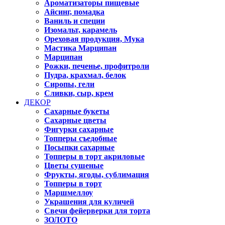
Ароматизаторы пищевые
Айсинг, помадка
Ваниль и специи
Изомальт, карамель
Ореховая продукция, Мука
Мастика Марципан
Марципан
Рожки, печенье, профитроли
Пудра, крахмал, белок
Сиропы, гели
Сливки, сыр, крем
ДЕКОР
Сахарные букеты
Сахарные цветы
Фигурки сахарные
Топперы съедобные
Посыпки сахарные
Топперы в торт акриловые
Цветы сушеные
Фрукты, ягоды, сублимация
Топперы в торт
Маршмеллоу
Украшения для куличей
Свечи фейерверки для торта
ЗОЛОТО