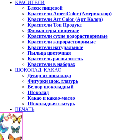
КРАСИТЕЛИ
Блеск пищевой
Красители AmeriColor (Америколор)
Красители Art Color (Арт Колор)
Красители Топ Продукт
Фломастеры пищевые
Красители сухие водорастворимые
Красители жирорастворимые
Красители натуральные
Пыльца цветочная
Краситель распылитель
Красители в наборах
ШОКОЛАД, КАКАО
Декор из шоколада
Фигурки шок. глазурь
Велюр шоколадный
Шоколад
Какао и какао-масло
Шоколадная глазурь
ПЕЧАТЬ