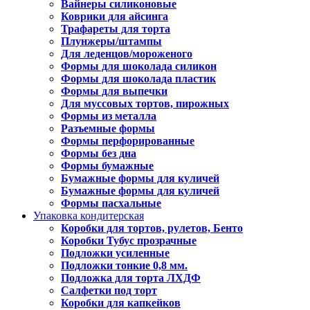
Вайнеры силиконовые
Коврики для айсинга
Трафареты для торта
Плунжеры/штампы
Для леденцов/мороженого
Формы для шоколада силикон
Формы для шоколада пластик
Формы для выпечки
Для муссовых тортов, пирожных
Формы из металла
Разъемные формы
Формы перфорированные
Формы без дна
Формы бумажные
Бумажные формы для куличей
Бумажные формы для куличей
Формы пасхальные
Упаковка кондитерская
Коробки для тортов, рулетов, Бенто
Коробки Тубус прозрачные
Подложки усиленные
Подложки тонкие 0,8 мм.
Подложка для торта ЛХДФ
Салфетки под торт
Коробки для капкейков