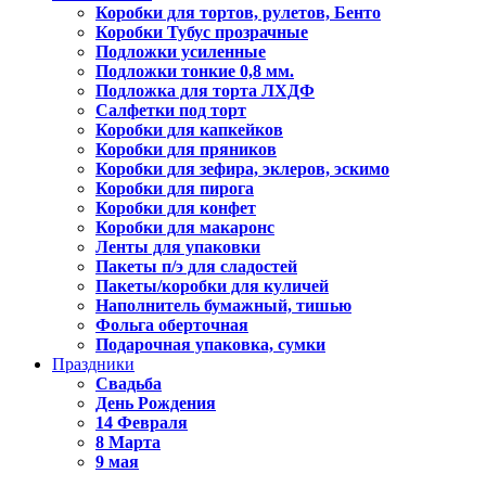
Коробки для тортов, рулетов, Бенто
Коробки Тубус прозрачные
Подложки усиленные
Подложки тонкие 0,8 мм.
Подложка для торта ЛХДФ
Салфетки под торт
Коробки для капкейков
Коробки для пряников
Коробки для зефира, эклеров, эскимо
Коробки для пирога
Коробки для конфет
Коробки для макаронс
Ленты для упаковки
Пакеты п/э для сладостей
Пакеты/коробки для куличей
Наполнитель бумажный, тишью
Фольга оберточная
Подарочная упаковка, сумки
Праздники
Свадьба
День Рождения
14 Февраля
8 Марта
9 мая