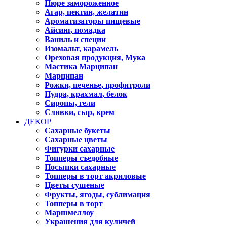
Пюре замороженное
Агар, пектин, желатин
Ароматизаторы пищевые
Айсинг, помадка
Ваниль и специи
Изомальт, карамель
Ореховая продукция, Мука
Мастика Марципан
Марципан
Рожки, печенье, профитроли
Пудра, крахмал, белок
Сиропы, гели
Сливки, сыр, крем
ДЕКОР
Сахарные букеты
Сахарные цветы
Фигурки сахарные
Топперы съедобные
Посыпки сахарные
Топперы в торт акриловые
Цветы сушеные
Фрукты, ягоды, сублимация
Топперы в торт
Маршмеллоу
Украшения для куличей