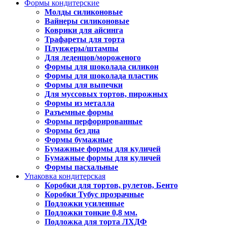
Формы кондитерские
Молды силиконовые
Вайнеры силиконовые
Коврики для айсинга
Трафареты для торта
Плунжеры/штампы
Для леденцов/мороженого
Формы для шоколада силикон
Формы для шоколада пластик
Формы для выпечки
Для муссовых тортов, пирожных
Формы из металла
Разъемные формы
Формы перфорированные
Формы без дна
Формы бумажные
Бумажные формы для куличей
Бумажные формы для куличей
Формы пасхальные
Упаковка кондитерская
Коробки для тортов, рулетов, Бенто
Коробки Тубус прозрачные
Подложки усиленные
Подложки тонкие 0,8 мм.
Подложка для торта ЛХДФ