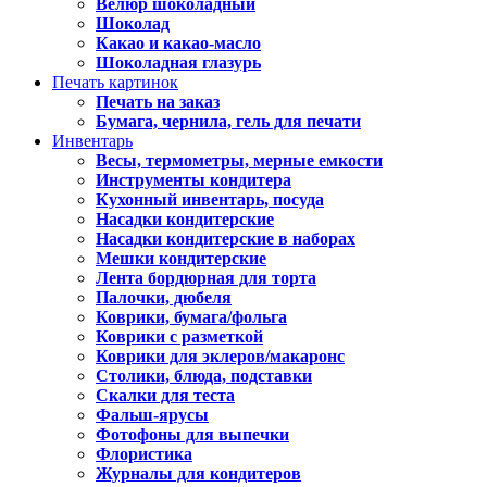
Велюр шоколадный
Шоколад
Какао и какао-масло
Шоколадная глазурь
Печать картинок
Печать на заказ
Бумага, чернила, гель для печати
Инвентарь
Весы, термометры, мерные емкости
Инструменты кондитера
Кухонный инвентарь, посуда
Насадки кондитерские
Насадки кондитерские в наборах
Мешки кондитерские
Лента бордюрная для торта
Палочки, дюбеля
Коврики, бумага/фольга
Коврики с разметкой
Коврики для эклеров/макаронс
Столики, блюда, подставки
Скалки для теста
Фальш-ярусы
Фотофоны для выпечки
Флористика
Журналы для кондитеров