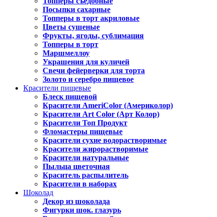
Топперы съедобные
Посыпки сахарные
Топперы в торт акриловые
Цветы сушеные
Фрукты, ягоды, сублимация
Топперы в торт
Маршмеллоу
Украшения для куличей
Свечи фейерверки для торта
Золото и серебро пищевое
Красители пищевые
Блеск пищевой
Красители AmeriColor (Америколор)
Красители Art Color (Арт Колор)
Красители Топ Продукт
Фломастеры пищевые
Красители сухие водорастворимые
Красители жирорастворимые
Красители натуральные
Пыльца цветочная
Краситель распылитель
Красители в наборах
Шоколад
Декор из шоколада
Фигурки шок. глазурь