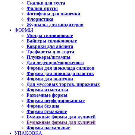
Скалки для теста
Фальш-ярусы
Фотофоны для выпечки
Флористика
Журналы для кондитеров
ФОРМЫ
Молды силиконовые
Вайнеры силиконовые
Коврики для айсинга
Трафареты для торта
Плунжеры/штампы
Для леденцов/мороженого
Формы для шоколада силикон
Формы для шоколада пластик
Формы для выпечки
Для муссовых тортов, пирожных
Формы из металла
Разъемные формы
Формы перфорированные
Формы без дна
Формы бумажные
Бумажные формы для куличей
Бумажные формы для куличей
Формы пасхальные
УПАКОВКА