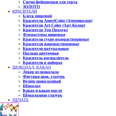
Свечи фейерверки для торта
ЗОЛОТО
КРАСИТЕЛИ
Блеск пищевой
Красители AmeriColor (Америколор)
Красители Art Color (Арт Колор)
Красители Топ Продукт
Фломастеры пищевые
Красители сухие водорастворимые
Красители жирорастворимые
Красители натуральные
Пыльца цветочная
Краситель распылитель
Красители в наборах
ШОКОЛАД, КАКАО
Декор из шоколада
Фигурки шок. глазурь
Велюр шоколадный
Шоколад
Какао и какао-масло
Шоколадная глазурь
ПЕЧАТЬ