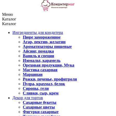
Меню
Каталог
Каталог
Ингредиенты для кондитера
Пюре замороженное
Агар, пектин, желатин
Ароматизаторы пищевые
Айсинг, помадка
Ваниль и специи
Изомальт, карамель
Ореховая продукция, Мука
Мастика сахарная
Марципан
Рожки, печенье, профитроли
Пудра, крахмал, белок
Сиропы, гели
Сливки, сыр, крем
Декор для тортов
Сахарные букеты
Сахарные цветы
Фигурки сахарные