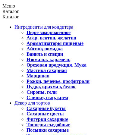
Меню
Каталог
Каталог
Ингредиенты для кондитера
Пюре замороженное
Агар, пектин, желатин
Ароматизаторы пищевые
Айсинг, помадка
Ваниль и специи
Изомальт, карамель
Ореховая продукция, Мука
Мастика сахарная
Марципан
Рожки, печенье, профитроли
Пудра, крахмал, белок
Сиропы, гели
Сливки, сыр, крем
Декор для тортов
Сахарные букеты
Сахарные цветы
Фигурки сахарные
Топперы съедобные
Посыпки сахарные