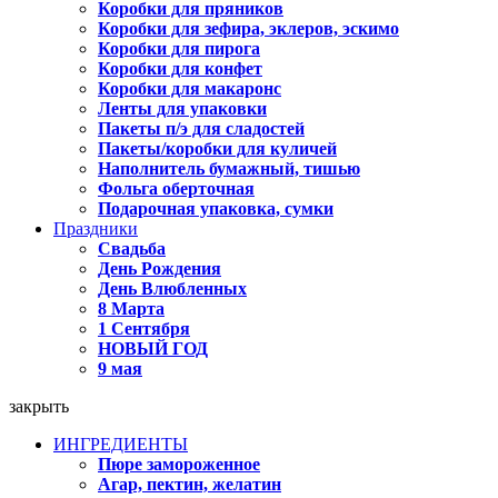
Коробки для пряников
Коробки для зефира, эклеров, эскимо
Коробки для пирога
Коробки для конфет
Коробки для макаронс
Ленты для упаковки
Пакеты п/э для сладостей
Пакеты/коробки для куличей
Наполнитель бумажный, тишью
Фольга оберточная
Подарочная упаковка, сумки
Праздники
Свадьба
День Рождения
День Влюбленных
8 Марта
1 Сентября
НОВЫЙ ГОД
9 мая
закрыть
ИНГРЕДИЕНТЫ
Пюре замороженное
Агар, пектин, желатин