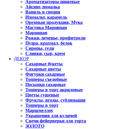
Ароматизаторы пищевые
Айсинг, помадка
Ваниль и специи
Изомальт, карамель
Ореховая продукция, Мука
Мастика Марципан
Марципан
Рожки, печенье, профитроли
Пудра, крахмал, белок
Сиропы, гели
Сливки, сыр, крем
ДЕКОР
Сахарные букеты
Сахарные цветы
Фигурки сахарные
Топперы съедобные
Посыпки сахарные
Топперы в торт акриловые
Цветы сушеные
Фрукты, ягоды, сублимация
Топперы в торт
Маршмеллоу
Украшения для куличей
Свечи фейерверки для торта
ЗОЛОТО