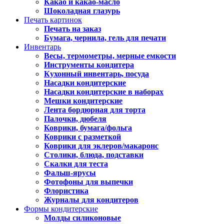
Какао и какао-масло
Шоколадная глазурь
Печать картинок
Печать на заказ
Бумага, чернила, гель для печати
Инвентарь
Весы, термометры, мерные емкости
Инструменты кондитера
Кухонный инвентарь, посуда
Насадки кондитерские
Насадки кондитерские в наборах
Мешки кондитерские
Лента бордюрная для торта
Палочки, дюбеля
Коврики, бумага/фольга
Коврики с разметкой
Коврики для эклеров/макаронс
Столики, блюда, подставки
Скалки для теста
Фальш-ярусы
Фотофоны для выпечки
Флористика
Журналы для кондитеров
Формы кондитерские
Молды силиконовые