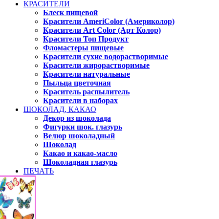
КРАСИТЕЛИ
Блеск пищевой
Красители AmeriColor (Америколор)
Красители Art Color (Арт Колор)
Красители Топ Продукт
Фломастеры пищевые
Красители сухие водорастворимые
Красители жирорастворимые
Красители натуральные
Пыльца цветочная
Краситель распылитель
Красители в наборах
ШОКОЛАД, КАКАО
Декор из шоколада
Фигурки шок. глазурь
Велюр шоколадный
Шоколад
Какао и какао-масло
Шоколадная глазурь
ПЕЧАТЬ