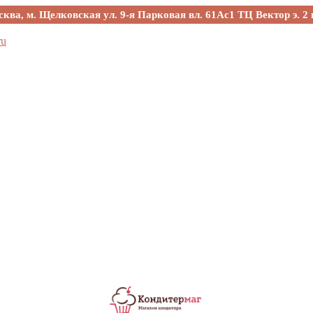
сква, м. Щелковская ул. 9-я Парковая вл. 61Ас1 ТЦ Вектор э. 2 
ru