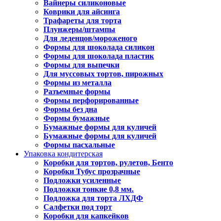
Вайнеры силиконовые
Коврики для айсинга
Трафареты для торта
Плунжеры/штампы
Для леденцов/мороженого
Формы для шоколада силикон
Формы для шоколада пластик
Формы для выпечки
Для муссовых тортов, пирожных
Формы из металла
Разъемные формы
Формы перфорированные
Формы без дна
Формы бумажные
Бумажные формы для куличей
Бумажные формы для куличей
Формы пасхальные
Упаковка кондитерская
Коробки для тортов, рулетов, Бенто
Коробки Тубус прозрачные
Подложки усиленные
Подложки тонкие 0,8 мм.
Подложка для торта ЛХДФ
Салфетки под торт
Коробки для капкейков