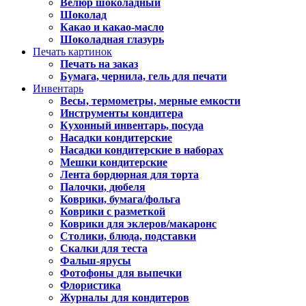
Велюр шоколадный
Шоколад
Какао и какао-масло
Шоколадная глазурь
Печать картинок
Печать на заказ
Бумага, чернила, гель для печати
Инвентарь
Весы, термометры, мерные емкости
Инструменты кондитера
Кухонный инвентарь, посуда
Насадки кондитерские
Насадки кондитерские в наборах
Мешки кондитерские
Лента бордюрная для торта
Палочки, дюбеля
Коврики, бумага/фольга
Коврики с разметкой
Коврики для эклеров/макаронс
Столики, блюда, подставки
Скалки для теста
Фальш-ярусы
Фотофоны для выпечки
Флористика
Журналы для кондитеров