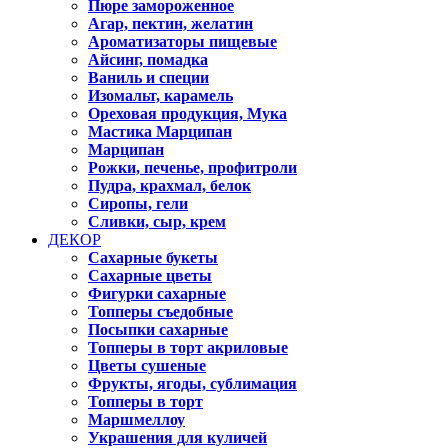
Пюре замороженное
Агар, пектин, желатин
Ароматизаторы пищевые
Айсинг, помадка
Ваниль и специи
Изомальт, карамель
Ореховая продукция, Мука
Мастика Марципан
Марципан
Рожки, печенье, профитроли
Пудра, крахмал, белок
Сиропы, гели
Сливки, сыр, крем
ДЕКОР
Сахарные букеты
Сахарные цветы
Фигурки сахарные
Топперы съедобные
Посыпки сахарные
Топперы в торт акриловые
Цветы сушеные
Фрукты, ягоды, сублимация
Топперы в торт
Маршмеллоу
Украшения для куличей