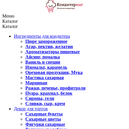
Меню
Каталог
Каталог
Ингредиенты для кондитера
Пюре замороженное
Агар, пектин, желатин
Ароматизаторы пищевые
Айсинг, помадка
Ваниль и специи
Изомальт, карамель
Ореховая продукция, Мука
Мастика сахарная
Марципан
Рожки, печенье, профитроли
Пудра, крахмал, белок
Сиропы, гели
Сливки, сыр, крем
Декор для тортов
Сахарные букеты
Сахарные цветы
Фигурки сахарные