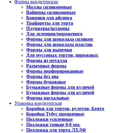
Формы кондитерские
Молды силиконовые
Вайнеры силиконовые
Коврики для айсинга
Трафареты для торта
Плунжеры/штампы
Для леденцов/мороженого
Формы для шоколада силикон
Формы для шоколада пластик
Формы для выпечки
Для муссовых тортов, пирожных
Формы из металла
Разъемные формы
Формы перфорированные
Формы без дна
Формы бумажные
Бумажные формы для куличей
Бумажные формы для куличей
Формы пасхальные
Упаковка кондитерская
Коробки для тортов, рулетов, Бенто
Коробки Тубус прозрачные
Подложки усиленные
Подложки тонкие 0,8 мм.
Подложка для торта ЛХДФ