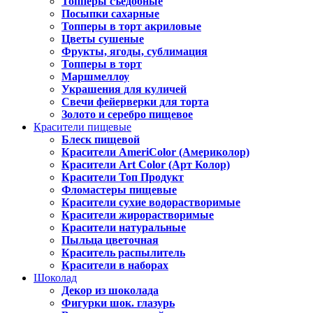
Топперы съедобные
Посыпки сахарные
Топперы в торт акриловые
Цветы сушеные
Фрукты, ягоды, сублимация
Топперы в торт
Маршмеллоу
Украшения для куличей
Свечи фейерверки для торта
Золото и серебро пищевое
Красители пищевые
Блеск пищевой
Красители AmeriColor (Америколор)
Красители Art Color (Арт Колор)
Красители Топ Продукт
Фломастеры пищевые
Красители сухие водорастворимые
Красители жирорастворимые
Красители натуральные
Пыльца цветочная
Краситель распылитель
Красители в наборах
Шоколад
Декор из шоколада
Фигурки шок. глазурь