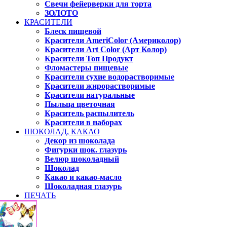
Свечи фейерверки для торта
ЗОЛОТО
КРАСИТЕЛИ
Блеск пищевой
Красители AmeriColor (Америколор)
Красители Art Color (Арт Колор)
Красители Топ Продукт
Фломастеры пищевые
Красители сухие водорастворимые
Красители жирорастворимые
Красители натуральные
Пыльца цветочная
Краситель распылитель
Красители в наборах
ШОКОЛАД, КАКАО
Декор из шоколада
Фигурки шок. глазурь
Велюр шоколадный
Шоколад
Какао и какао-масло
Шоколадная глазурь
ПЕЧАТЬ