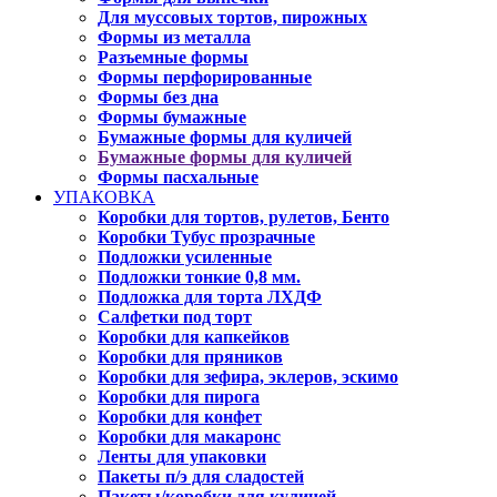
Для муссовых тортов, пирожных
Формы из металла
Разъемные формы
Формы перфорированные
Формы без дна
Формы бумажные
Бумажные формы для куличей
Бумажные формы для куличей
Формы пасхальные
УПАКОВКА
Коробки для тортов, рулетов, Бенто
Коробки Тубус прозрачные
Подложки усиленные
Подложки тонкие 0,8 мм.
Подложка для торта ЛХДФ
Салфетки под торт
Коробки для капкейков
Коробки для пряников
Коробки для зефира, эклеров, эскимо
Коробки для пирога
Коробки для конфет
Коробки для макаронс
Ленты для упаковки
Пакеты п/э для сладостей
Пакеты/коробки для куличей