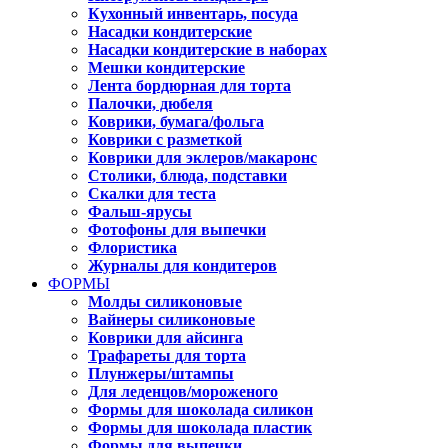
Кухонный инвентарь, посуда
Насадки кондитерские
Насадки кондитерские в наборах
Мешки кондитерские
Лента бордюрная для торта
Палочки, дюбеля
Коврики, бумага/фольга
Коврики с разметкой
Коврики для эклеров/макаронс
Столики, блюда, подставки
Скалки для теста
Фальш-ярусы
Фотофоны для выпечки
Флористика
Журналы для кондитеров
ФОРМЫ
Молды силиконовые
Вайнеры силиконовые
Коврики для айсинга
Трафареты для торта
Плунжеры/штампы
Для леденцов/мороженого
Формы для шоколада силикон
Формы для шоколада пластик
Формы для выпечки