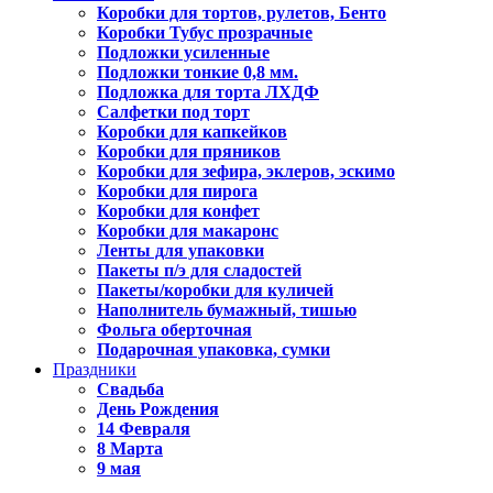
Коробки для тортов, рулетов, Бенто
Коробки Тубус прозрачные
Подложки усиленные
Подложки тонкие 0,8 мм.
Подложка для торта ЛХДФ
Салфетки под торт
Коробки для капкейков
Коробки для пряников
Коробки для зефира, эклеров, эскимо
Коробки для пирога
Коробки для конфет
Коробки для макаронс
Ленты для упаковки
Пакеты п/э для сладостей
Пакеты/коробки для куличей
Наполнитель бумажный, тишью
Фольга оберточная
Подарочная упаковка, сумки
Праздники
Свадьба
День Рождения
14 Февраля
8 Марта
9 мая