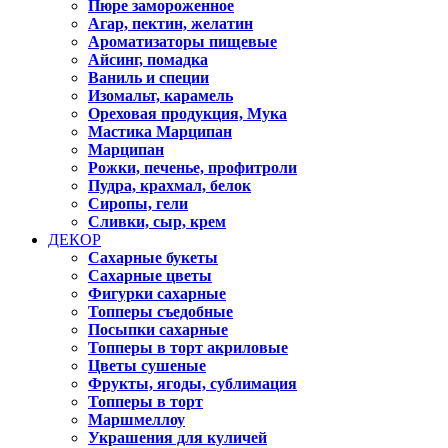
Пюре замороженное
Агар, пектин, желатин
Ароматизаторы пищевые
Айсинг, помадка
Ваниль и специи
Изомальт, карамель
Ореховая продукция, Мука
Мастика Марципан
Марципан
Рожки, печенье, профитроли
Пудра, крахмал, белок
Сиропы, гели
Сливки, сыр, крем
ДЕКОР
Сахарные букеты
Сахарные цветы
Фигурки сахарные
Топперы съедобные
Посыпки сахарные
Топперы в торт акриловые
Цветы сушеные
Фрукты, ягоды, сублимация
Топперы в торт
Маршмеллоу
Украшения для куличей