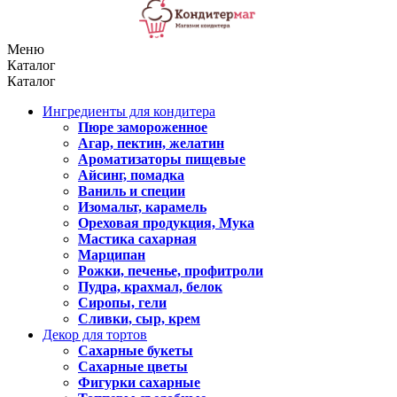
Меню
Каталог
Каталог
Ингредиенты для кондитера
Пюре замороженное
Агар, пектин, желатин
Ароматизаторы пищевые
Айсинг, помадка
Ваниль и специи
Изомальт, карамель
Ореховая продукция, Мука
Мастика сахарная
Марципан
Рожки, печенье, профитроли
Пудра, крахмал, белок
Сиропы, гели
Сливки, сыр, крем
Декор для тортов
Сахарные букеты
Сахарные цветы
Фигурки сахарные