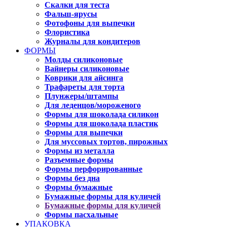
Скалки для теста
Фальш-ярусы
Фотофоны для выпечки
Флористика
Журналы для кондитеров
ФОРМЫ
Молды силиконовые
Вайнеры силиконовые
Коврики для айсинга
Трафареты для торта
Плунжеры/штампы
Для леденцов/мороженого
Формы для шоколада силикон
Формы для шоколада пластик
Формы для выпечки
Для муссовых тортов, пирожных
Формы из металла
Разъемные формы
Формы перфорированные
Формы без дна
Формы бумажные
Бумажные формы для куличей
Бумажные формы для куличей
Формы пасхальные
УПАКОВКА