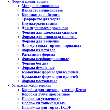
Формы кондитерские
Молды силиконовые
Вайнеры силиконовые
Коврики для айсинга
Трафареты для торта
Плунжеры/штампы
Для леденцов/мороженого
Формы для шоколада силикон
Формы для шоколада пластик
Формы для выпечки
Для муссовых тортов, пирожных
Формы из металла
Разъемные формы
Формы перфорированные
Формы без дна
Формы бумажные
Бумажные формы для куличей
Бумажные формы для куличей
Формы пасхальные
Упаковка кондитерская
Коробки для тортов, рулетов, Бенто
Коробки Тубус прозрачные
Подложки усиленные
Подложки тонкие 0,8 мм.
Подложка для торта ЛХДФ