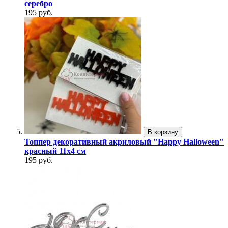
серебро
195 руб.
В корзину
Топпер декоративный акриловый "Happy Halloween"
красный 11х4 см
195 руб.