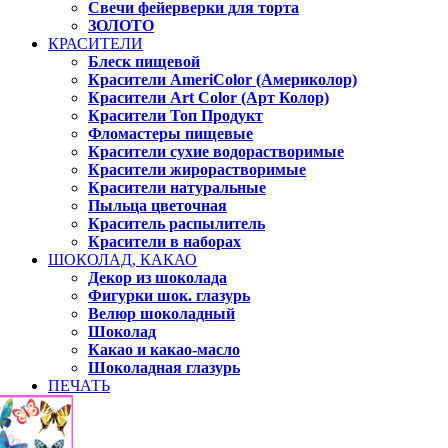
Свечи фейерверки для торта
ЗОЛОТО
КРАСИТЕЛИ
Блеск пищевой
Красители AmeriColor (Америколор)
Красители Art Color (Арт Колор)
Красители Топ Продукт
Фломастеры пищевые
Красители сухие водорастворимые
Красители жирорастворимые
Красители натуральные
Пыльца цветочная
Краситель распылитель
Красители в наборах
ШОКОЛАД, КАКАО
Декор из шоколада
Фигурки шок. глазурь
Велюр шоколадный
Шоколад
Какао и какао-масло
Шоколадная глазурь
ПЕЧАТЬ