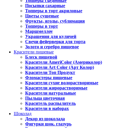
Топперы съедобные
Посыпки сахарные
Топперы в торт акриловые
Цветы сушеные
Фрукты, ягоды, сублимация
Топперы в торт
Маршмеллоу
Украшения для куличей
Свечи фейерверки для торта
Золото и серебро пищевое
Красители пищевые
Блеск пищевой
Красители AmeriColor (Америколор)
Красители Art Color (Арт Колор)
Красители Топ Продукт
Фломастеры пищевые
Красители сухие водорастворимые
Красители жирорастворимые
Красители натуральные
Пыльца цветочная
Краситель распылитель
Красители в наборах
Шоколад
Декор из шоколада
Фигурки шок. глазурь