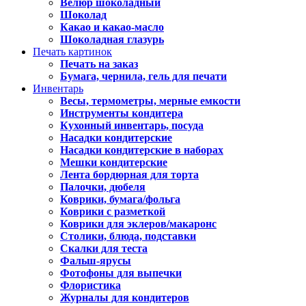
Велюр шоколадный
Шоколад
Какао и какао-масло
Шоколадная глазурь
Печать картинок
Печать на заказ
Бумага, чернила, гель для печати
Инвентарь
Весы, термометры, мерные емкости
Инструменты кондитера
Кухонный инвентарь, посуда
Насадки кондитерские
Насадки кондитерские в наборах
Мешки кондитерские
Лента бордюрная для торта
Палочки, дюбеля
Коврики, бумага/фольга
Коврики с разметкой
Коврики для эклеров/макаронс
Столики, блюда, подставки
Скалки для теста
Фальш-ярусы
Фотофоны для выпечки
Флористика
Журналы для кондитеров