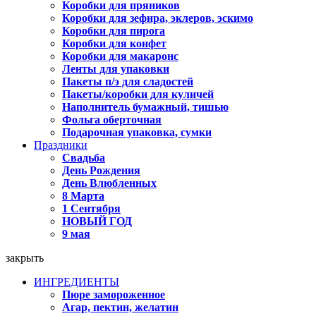
Коробки для пряников
Коробки для зефира, эклеров, эскимо
Коробки для пирога
Коробки для конфет
Коробки для макаронс
Ленты для упаковки
Пакеты п/э для сладостей
Пакеты/коробки для куличей
Наполнитель бумажный, тишью
Фольга оберточная
Подарочная упаковка, сумки
Праздники
Свадьба
День Рождения
День Влюбленных
8 Марта
1 Сентября
НОВЫЙ ГОД
9 мая
закрыть
ИНГРЕДИЕНТЫ
Пюре замороженное
Агар, пектин, желатин