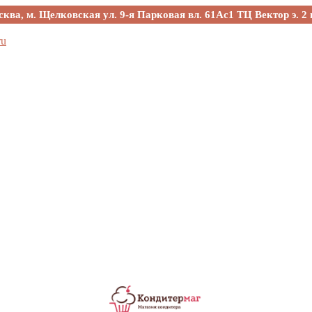
сква, м. Щелковская ул. 9-я Парковая вл. 61Ас1 ТЦ Вектор э. 2 
ru