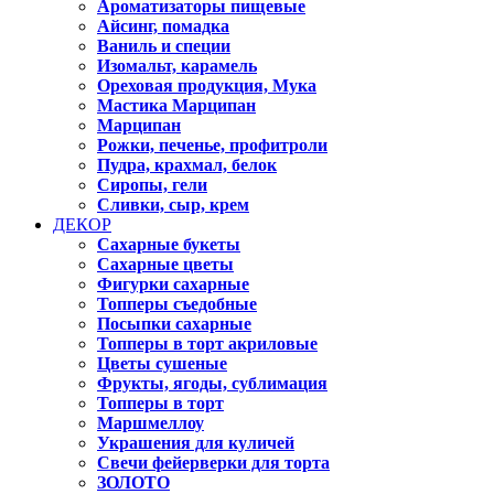
Ароматизаторы пищевые
Айсинг, помадка
Ваниль и специи
Изомальт, карамель
Ореховая продукция, Мука
Мастика Марципан
Марципан
Рожки, печенье, профитроли
Пудра, крахмал, белок
Сиропы, гели
Сливки, сыр, крем
ДЕКОР
Сахарные букеты
Сахарные цветы
Фигурки сахарные
Топперы съедобные
Посыпки сахарные
Топперы в торт акриловые
Цветы сушеные
Фрукты, ягоды, сублимация
Топперы в торт
Маршмеллоу
Украшения для куличей
Свечи фейерверки для торта
ЗОЛОТО