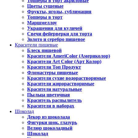
Топперы в торт акриловые
Цветы сушеные
Фрукты, ягоды, сублимация
Топперы в торт
Маршмеллоу
Украшения для куличей
Свечи фейерверки для торта
Золото и серебро пищевое
Красители пищевые
Блеск пищевой
Красители AmeriColor (Америколор)
Красители Art Color (Арт Колор)
Красители Топ Продукт
Фломастеры пищевые
Красители сухие водорастворимые
Красители жирорастворимые
Красители натуральные
Пыльца цветочная
Краситель распылитель
Красители в наборах
Шоколад
Декор из шоколада
Фигурки шок. глазурь
Велюр шоколадный
Шоколад