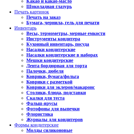
Какао и какао-масло
Шоколадная глазурь
Печать картинок
Печать на заказ
Бумага, чернила, гель для печати
Инвентарь
Весы, термометры, мерные емкости
Инструменты кондитера
Кухонный инвентарь, посуда
Насадки кондитерские
Насадки кондитерские в наборах
Мешки кондитерские
Лента бордюрная для торта
Палочки, дюбеля
Коврики, бумага/фольга
Коврики с разметкой
Коврики для эклеров/макаронс
Столики, блюда, подставки
Скалки для теста
Фальш-ярусы
Фотофоны для выпечки
Флористика
Журналы для кондитеров
Формы кондитерские
Молды силиконовые