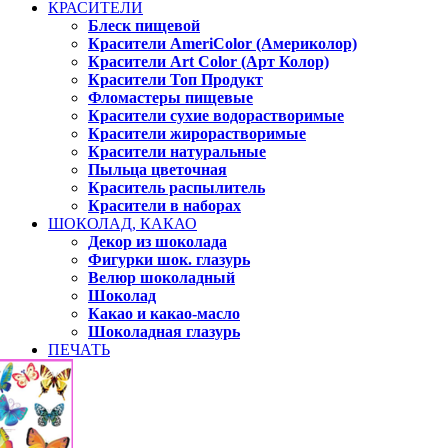
КРАСИТЕЛИ
Блеск пищевой
Красители AmeriColor (Америколор)
Красители Art Color (Арт Колор)
Красители Топ Продукт
Фломастеры пищевые
Красители сухие водорастворимые
Красители жирорастворимые
Красители натуральные
Пыльца цветочная
Краситель распылитель
Красители в наборах
ШОКОЛАД, КАКАО
Декор из шоколада
Фигурки шок. глазурь
Велюр шоколадный
Шоколад
Какао и какао-масло
Шоколадная глазурь
ПЕЧАТЬ