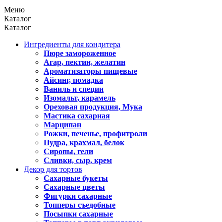
Меню
Каталог
Каталог
Ингредиенты для кондитера
Пюре замороженное
Агар, пектин, желатин
Ароматизаторы пищевые
Айсинг, помадка
Ваниль и специи
Изомальт, карамель
Ореховая продукция, Мука
Мастика сахарная
Марципан
Рожки, печенье, профитроли
Пудра, крахмал, белок
Сиропы, гели
Сливки, сыр, крем
Декор для тортов
Сахарные букеты
Сахарные цветы
Фигурки сахарные
Топперы съедобные
Посыпки сахарные